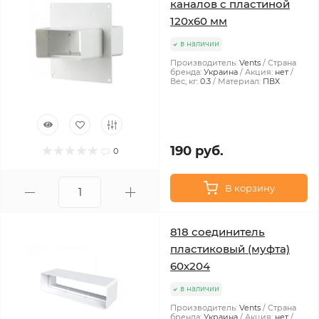
каналов с пластиной
120х60 мм
в наличии
Производитель:
Vents
Страна
бренда:
Украина
Акция:
нет
Вес, кг:
0.3
Материал:
ПВХ
190 руб.
0
В корзину
818 соединитель
пластиковый (муфта)
60х204
в наличии
Производитель:
Vents
Страна
бренда:
Украина
Акция:
нет