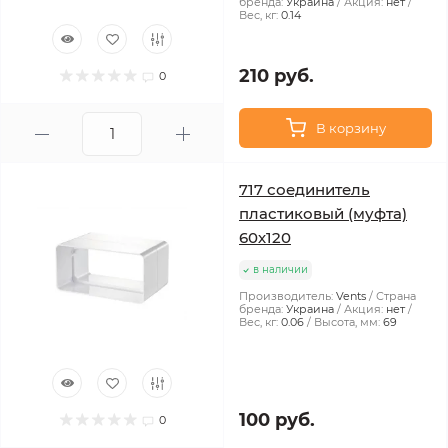
бренда:
Украина
Акция:
нет
Вес, кг:
0.14
210 руб.
0
В корзину
717 соединитель
пластиковый (муфта)
60х120
в наличии
Производитель:
Vents
Страна
бренда:
Украина
Акция:
нет
Вес, кг:
0.06
Высота, мм:
69
100 руб.
0