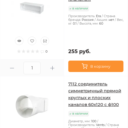
в наличии
Производитель:
Era
Страна
бренда:
Россия
Акция:
нет
Вес,
кг:
0.1
Высота, мм:
60
255 руб.
0
В корзину
7112 соединитель
симметричный прямой
круглых и плоских
каналов 60х120 с ф100
в наличии
Диаметр, мм:
100
Производитель:
Vents
Страна