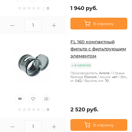
1 940 руб.
0
В корзину
FL 160 компактный
фильтр с фильтрующим
элементом
в наличии
Производитель:
Airone
Страна
бренда:
Россия
Акция:
нет
Вес,
кг:
0.62
Высота, мм:
70
2 520 руб.
0
В корзину