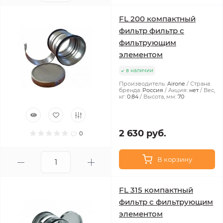
FL 200 компактный
фильтр фильтр с
фильтрующим
элементом
в наличии
Производитель:
Airone
Страна
бренда:
Россия
Акция:
нет
Вес,
кг:
0.84
Высота, мм:
70
2 630 руб.
0
В корзину
FL 315 компактный
фильтр с фильтрующим
элементом