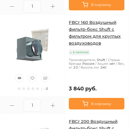
В корзину
FBCr 160 Воздушный
фильтр-бокс Shuft с
фильтром для круглых
воздуховодов
в наличии
Производитель:
Shuft
Страна
бренда:
Россия
Акция:
нет
Вес,
кг:
2.0
Высота, мм:
240
3 840 руб.
0
В корзину
FBCr 200 Воздушный
фильтр-бокс Shuft с