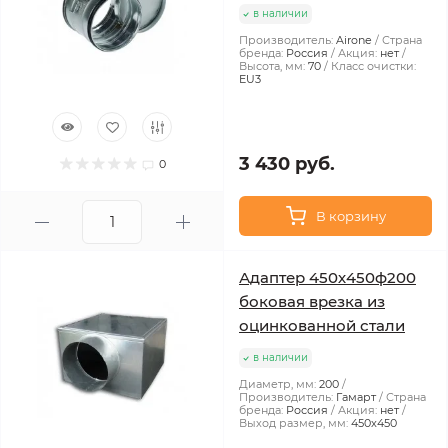
в наличии
Производитель:
Airone
Страна
бренда:
Россия
Акция:
нет
Высота, мм:
70
Класс очистки:
EU3
3 430 руб.
0
В корзину
Адаптер 450х450ф200
боковая врезка из
оцинкованной стали
в наличии
Диаметр, мм:
200
Производитель:
Гамарт
Страна
бренда:
Россия
Акция:
нет
Выход размер, мм:
450x450