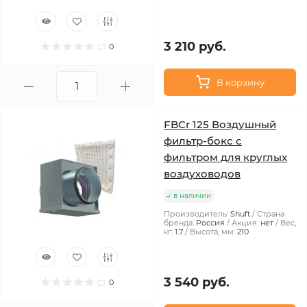
3 210 руб.
0
В корзину
FBCr 125 Воздушный
фильтр-бокс с
фильтром для круглых
воздуховодов
в наличии
Производитель:
Shuft
Страна
бренда:
Россия
Акция:
нет
Вес,
кг:
1.7
Высота, мм:
210
3 540 руб.
0