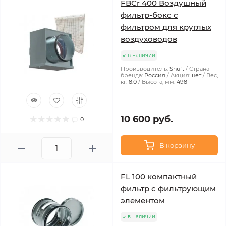
FBCr 400 Воздушный
фильтр-бокс с
фильтром для круглых
воздуховодов
в наличии
Производитель:
Shuft
Страна
бренда:
Россия
Акция:
нет
Вес,
кг:
8.0
Высота, мм:
498
10 600 руб.
0
В корзину
FL 100 компактный
фильтр с фильтрующим
элементом
в наличии