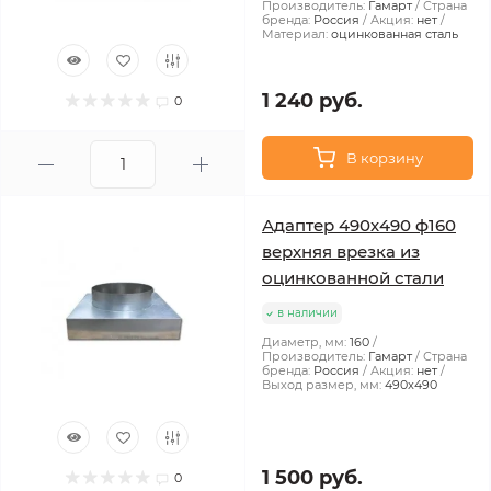
Производитель:
Гамарт
Страна
бренда:
Россия
Акция:
нет
Материал:
оцинкованная сталь
1 240 руб.
0
В корзину
Адаптер 490х490 ф160
верхняя врезка из
оцинкованной стали
в наличии
Диаметр, мм:
160
Производитель:
Гамарт
Страна
бренда:
Россия
Акция:
нет
Выход размер, мм:
490x490
1 500 руб.
0