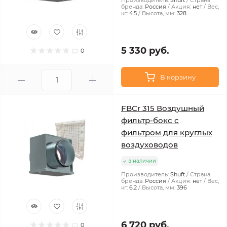
Производитель:
Shuft
Страна
бренда:
Россия
Акция:
нет
Вес,
кг:
4.5
Высота, мм:
328
5 330 руб.
0
В корзину
FBCr 315 Воздушный
фильтр-бокс с
фильтром для круглых
воздуховодов
в наличии
Производитель:
Shuft
Страна
бренда:
Россия
Акция:
нет
Вес,
кг:
6.2
Высота, мм:
396
6 720 руб.
0