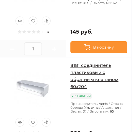
Вес, кг:
0.09
Высота, мм:
62
145 руб.
0
В корзину
8181 соединитель
пластиковый с
обратным клапаном
60х204
в наличии
Производитель:
Vents
Страна
бренда:
Украина
Акция:
нет
Вес, кг:
0.1
Высота, мм:
65