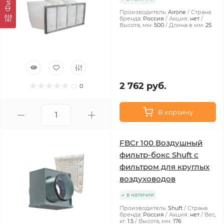
Производитель:
Airone
Страна
бренда:
Россия
Акция:
нет
Высота, мм:
500
Длина в мм:
25
2 762 руб.
0
В корзину
FBCr 100 Воздушный
фильтр-бокс Shuft с
фильтром для круглых
воздуховодов
в наличии
Производитель:
Shuft
Страна
бренда:
Россия
Акция:
нет
Вес,
кг:
1.5
Высота, мм:
176