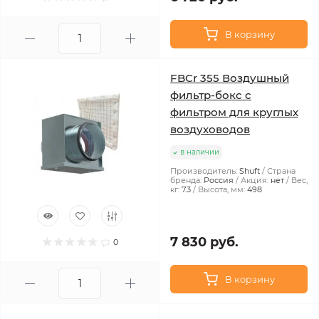
В корзину
FBCr 355 Воздушный
фильтр-бокс с
фильтром для круглых
воздуховодов
в наличии
Производитель:
Shuft
Страна
бренда:
Россия
Акция:
нет
Вес,
кг:
7.3
Высота, мм:
498
7 830 руб.
0
В корзину