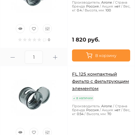
Производитель:
Airone
Страна
бренда:
Россия
Акция:
нет
Вес,
кг:
0.4
Высота, мм:
100
1 820 руб.
0
В корзину
FL 125 компактный
фильтр с фильтрующим
элементом
в наличии
Производитель:
Airone
Страна
бренда:
Россия
Акция:
нет
Вес,
кг:
0.54
Высота, мм:
70