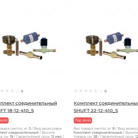
0
0
плект соединительный
Комплект соединительны
FT 18-12-410_S
SHUFT 22-12-410_S
заказ
Под заказ
вара (нетто), кг:
5
Вид аксессуара:
Вес товара (нетто), кг:
8
Вид аксесс
лект соединительный
Высота
Комплект соединительный
Высот
а, см:
19
Гарантийный срок:
12 мес
товара, см:
28
Гарантийный срок:
1