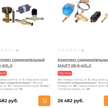
0
0
плект соединительный
Комплект соединительны
9-410_S
SHUFT 09-9-410_S
заказ
Под заказ
вара (нетто), кг:
5
Вид аксессуара:
Вес товара (нетто), кг:
5
Вид аксесс
лект соединительный
Высота
Комплект соединительный
Высот
а, см:
10
Гарантийный срок:
12 мес
товара, см:
28
Гарантийный срок:
1
на товара, см:
30
Глубина товара, см:
49
482 руб.
26 482 руб.