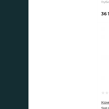
Глуби
36 
Ком
SHU