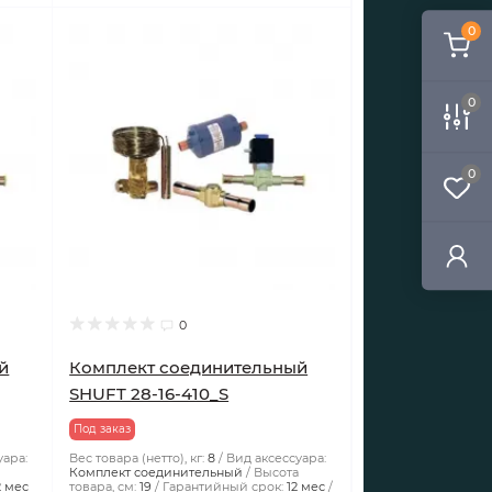
0
0
0
0
й
Комплект соединительный
SHUFT 28-16-410_S
Под заказ
уара:
Вес товара (нетто), кг:
8
Вид аксессуара:
а
Комплект соединительный
Высота
2 мес
товара, см:
19
Гарантийный срок:
12 мес