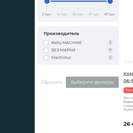
5 тыс.
16 тыс.
26 тыс.
37 тыс.
47 тыс.
Производитель
Ballu MACHINE
1
БЕЗ МАРКИ
7
Electrolux
1
Ком
06-
Сбросить
Выберите фильтры
Под 
Вес то
Комп
товар
Глуби
26 