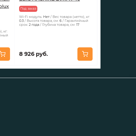
olux
Под заказ
Wi-Fi модуль:
Нет
Вес товара (нетто), кг:
0.3
Высота товара, см:
6
Гарантийный
срок:
2 года
Глубина товара, см:
17
, кг:
йный
8 926 руб.