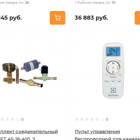
на товара, см:
26
Глубина товара, см:
10
145 руб.
36 883 руб.
0
0
плект соединительный
Пульт управления
FT 45-16-410_S
беспроводной для канал