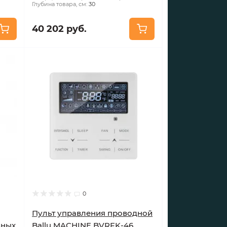
Глубина товара, см:
30
40 202 руб.
0
Пульт управления проводной
ьных
Ballu MACHINE BVRFK-46