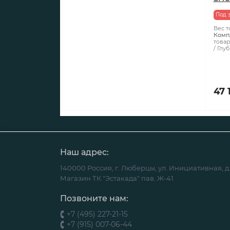
Под 
Вес то
Комп
товар
Глуб
47 
Наш адрес:
140000 Россия, г. Люберцы, ул. Инициативная, д.
Магазин ТК "Эстакада" пав. Ж-41
Позвоните нам:
+7 (495) 227-21-15
+7 (915) 007-06-44