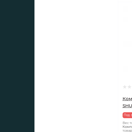
Ком
SHU
Под 
Вес то
Комп
товар