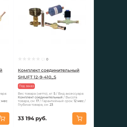
0
й
Комплект соединительный
SHUFT 12-9-410_S
Под заказ
уара:
Вес товара (нетто), кг:
5
Вид аксессуара:
а
Комплект соединительный
Высота
2 мес
товара, см:
17
Гарантийный срок:
12 мес
Глубина товара, см:
23
33 194 руб.