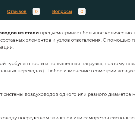
Отзывов
0
Вопросы
0
водов из стали
предусматривает большое количество т
составных элементов и узлов ответвления. С помощью т
рации.
й турбулентности и повышенная нагрузка, поэтому так
альных переходах). Любое изменение геометрии воздух
 системы воздуховодов одного или разного диаметра м
уховоду посредством заклепок или саморезов сиспольз