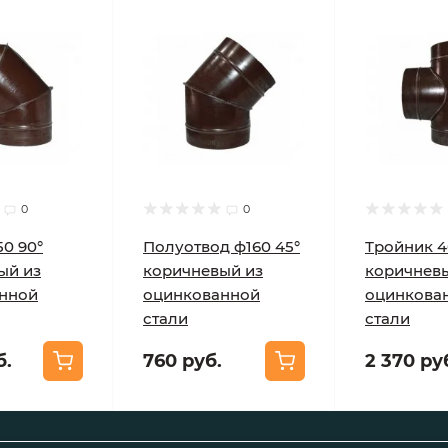
0
0
0 90°
Полуотвод ф160 45°
Тройник 4
ый из
коричневый из
коричнев
нной
оцинкованной
оцинкова
стали
стали
б.
760 руб.
2 370 ру