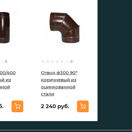
0
0
00/400
Отвод ф300 90°
ый из
коричневый из
нной
оцинкованной
стали
б.
2 240 руб.