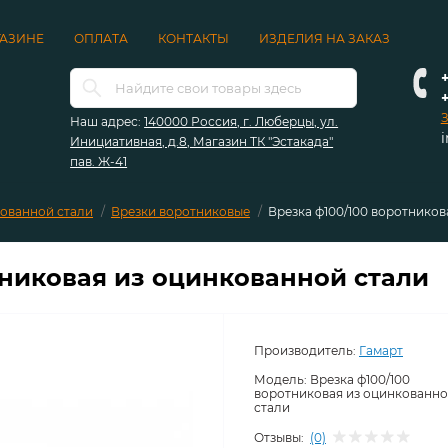
ГАЗИНЕ
ОПЛАТА
КОНТАКТЫ
ИЗДЕЛИЯ НА ЗАКАЗ
+
З
Наш адрес:
140000 Россия, г. Люберцы, ул.
Инициативная, д.8, Магазин ТК "Эстакада"
пав. Ж-41
кованной стали
Врезки воротниковые
Врезка ф100/100 воротников
тниковая из оцинкованной стали
Производитель:
Гамарт
Модель:
Врезка ф100/100
воротниковая из оцинкованн
стали
Отзывы:
(0)