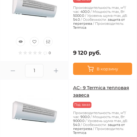
Производительность max, м³/
час:
400.0
Мощность max, Вт:
5000.0
Уровень шума max, дБ:
54.0
Особенности:
защита от
перегрева
Производитель:
Termica
9 120 руб.
0
В корзину
AC- 9 Termica тепловая
завеса
Под заказ
Производительность max, м³/
час:
900.0
Мощность max, Вт:
9000.0
Уровень шума max, дБ:
54.0
Особенности:
защита от
перегрева
Производитель:
Termica