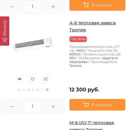
В корзину
Фильтр
А-6 тепловая завеса
Тропик
Под заказ
Производительность max, м³/
час:
540.0
Мощность max, Вт:
6000.0
Уровень шума max, дБ:
53.0
Особенности:
защита от
перегрева
Производитель:
Тропик
12 300 руб.
0
В корзину
М-6 (ДУ,Т) тепловая
завеса Тропик