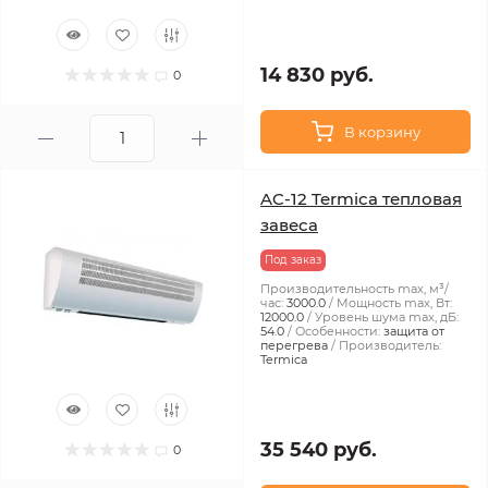
14 830 руб.
0
В корзину
AC-12 Termica тепловая
завеса
Под заказ
Производительность max, м³/
час:
3000.0
Мощность max, Вт:
12000.0
Уровень шума max, дБ:
54.0
Особенности:
защита от
перегрева
Производитель:
Termica
35 540 руб.
0