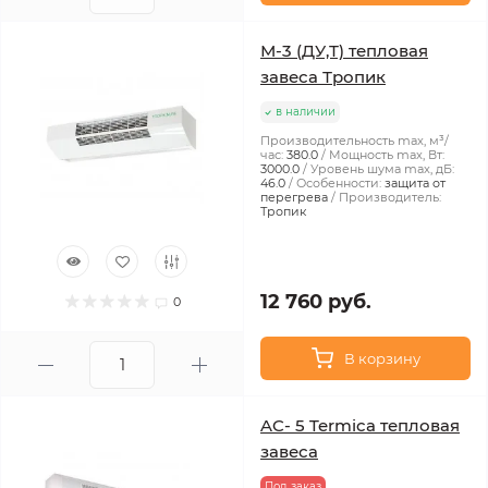
М-3 (ДУ,Т) тепловая
завеса Тропик
в наличии
Производительность max, м³/
час:
380.0
Мощность max, Вт:
3000.0
Уровень шума max, дБ:
46.0
Особенности:
защита от
перегрева
Производитель:
Тропик
12 760 руб.
0
В корзину
AC- 5 Termica тепловая
завеса
Под заказ