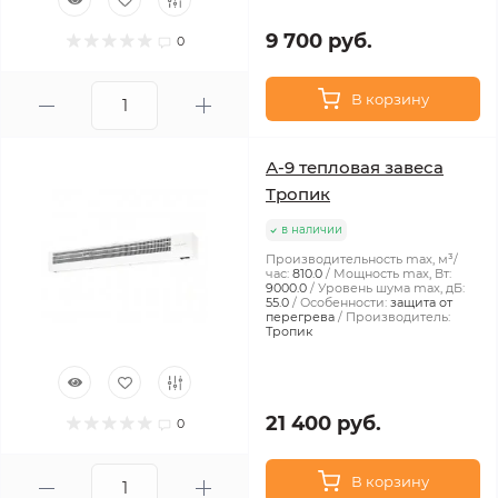
9 700 руб.
0
В корзину
А-9 тепловая завеса
Тропик
в наличии
Производительность max, м³/
час:
810.0
Мощность max, Вт:
9000.0
Уровень шума max, дБ:
55.0
Особенности:
защита от
перегрева
Производитель:
Тропик
21 400 руб.
0
В корзину