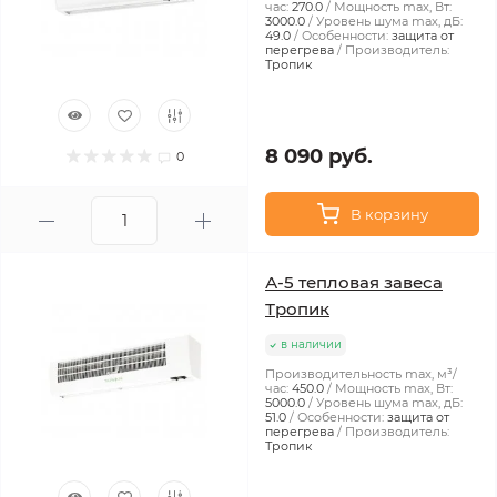
час:
270.0
Мощность max, Вт:
3000.0
Уровень шума max, дБ:
49.0
Особенности:
защита от
перегрева
Производитель:
Тропик
8 090 руб.
0
В корзину
А-5 тепловая завеса
Тропик
в наличии
Производительность max, м³/
час:
450.0
Мощность max, Вт:
5000.0
Уровень шума max, дБ:
51.0
Особенности:
защита от
перегрева
Производитель:
Тропик