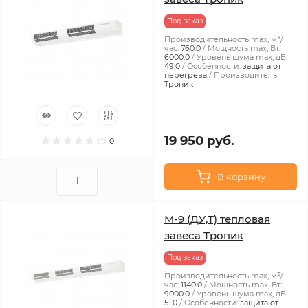
Под заказ
Производительность max, м³/
час:
760.0
Мощность max, Вт:
6000.0
Уровень шума max, дБ:
49.0
Особенности:
защита от
перегрева
Производитель:
Тропик
19 950 руб.
0
В корзину
М-9 (ДУ,Т) тепловая
завеса Тропик
Под заказ
Производительность max, м³/
час:
1140.0
Мощность max, Вт:
9000.0
Уровень шума max, дБ:
51.0
Особенности:
защита от