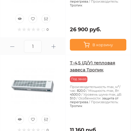
перегрева
Производитель:
Тропик
26 900 руб.
0
В корзину
Т-4,5 (Д/У) тепловая
завеса Тропик
Под заказ
Производительность max, м³/
час:
820.0
Мощность max, Вт:
4500.0
Уровень шума max, дБ:
51.0
Особенности:
защита от
перегрева
Производитель:
Тропик
11 160 руб.
0