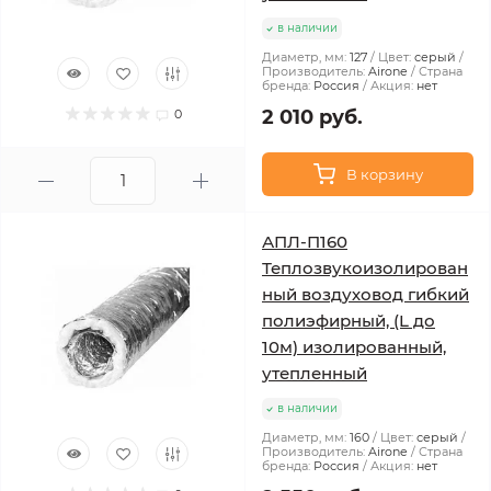
в наличии
Диаметр, мм:
127
Цвет:
серый
Производитель:
Airone
Страна
бренда:
Россия
Акция:
нет
2 010 руб.
0
В корзину
АПЛ-П160
Теплозвукоизолирован
ный воздуховод гибкий
полиэфирный, (L до
10м) изолированный,
утепленный
в наличии
Диаметр, мм:
160
Цвет:
серый
Производитель:
Airone
Страна
бренда:
Россия
Акция:
нет