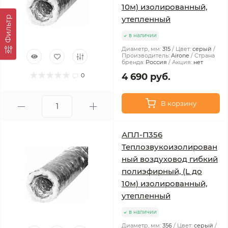
10м) изолированный,
Фильтр
утепленный
в наличии
Диаметр, мм:
315
Цвет:
серый
Производитель:
Airone
Страна
бренда:
Россия
Акция:
нет
4 690 руб.
0
В корзину
АПЛ-П356
Теплозвукоизолирован
ный воздуховод гибкий
полиэфирный, (L до
10м) изолированный,
утепленный
в наличии
Диаметр, мм:
356
Цвет:
серый