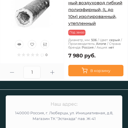
ный воздуховод гибкий
полиэфирный, (L до
10м) изолированный,
утепленный
Под заказ
Диаметр, мм:
506
Цвет:
серый
Производитель:
Airone
Страна
бренда:
Россия
Акция:
нет
7 980 руб.
0
В корзину
Наш адрес:
140000 Россия, г. Люберцы, ул. Инициативная, д.8,
Магазин ТК "Эстакада" пав. Ж-41