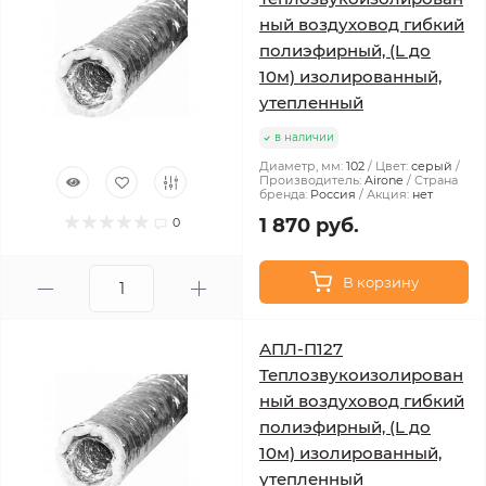
ный воздуховод гибкий
полиэфирный, (L до
10м) изолированный,
утепленный
в наличии
Диаметр, мм:
102
Цвет:
серый
Производитель:
Airone
Страна
бренда:
Россия
Акция:
нет
1 870 руб.
0
В корзину
АПЛ-П127
Теплозвукоизолирован
ный воздуховод гибкий
полиэфирный, (L до
10м) изолированный,
утепленный