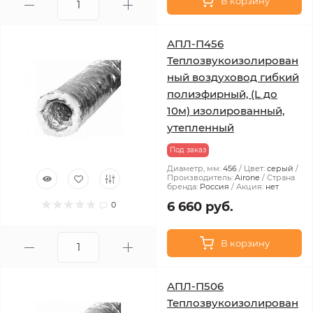
В корзину
АПЛ-П456
Теплозвукоизолирован
ный воздуховод гибкий
полиэфирный, (L до
10м) изолированный,
утепленный
Под заказ
Диаметр, мм:
456
Цвет:
серый
Производитель:
Airone
Страна
бренда:
Россия
Акция:
нет
6 660 руб.
0
В корзину
АПЛ-П506
Теплозвукоизолирован