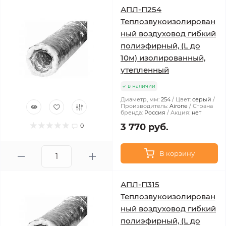
АПЛ-П254
Теплозвукоизолирован
ный воздуховод гибкий
полиэфирный, (L до
10м) изолированный,
утепленный
в наличии
Диаметр, мм:
254
Цвет:
серый
Производитель:
Airone
Страна
бренда:
Россия
Акция:
нет
3 770 руб.
0
В корзину
АПЛ-П315
Теплозвукоизолирован
ный воздуховод гибкий
полиэфирный, (L до