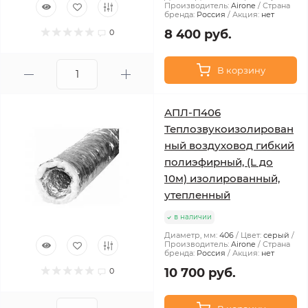
Производитель:
Airone
Страна
бренда:
Россия
Акция:
нет
8 400 руб.
0
В корзину
АПЛ-П406
Теплозвукоизолирован
ный воздуховод гибкий
полиэфирный, (L до
10м) изолированный,
утепленный
в наличии
Диаметр, мм:
406
Цвет:
серый
Производитель:
Airone
Страна
бренда:
Россия
Акция:
нет
10 700 руб.
0