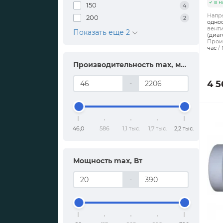
в н
150
4
Напря
200
2
одно
венти
Показать еще 2
(диаг
Произ
час
Производительность max, м³/час
4 5
-
46,0
586
1,1 тыс.
1,7 тыс.
2,2 тыс.
Мощность max, Вт
-