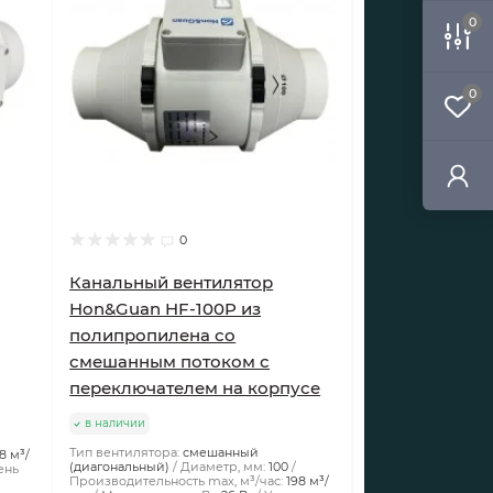
0
0
0
Канальный вентилятор
Hon&Guan HF-100P из
полипропилена со
смешанным потоком с
переключателем на корпусе
в наличии
Тип вентилятора:
смешанный
8 м³/
(диагональный)
Диаметр, мм:
100
ень
Производительность max, м³/час:
198 м³/