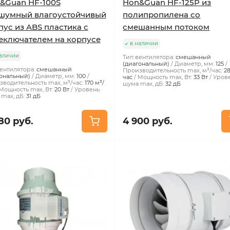
&Guan HF-100S
Hon&Guan HF-125P из
шумный влагоустойчивый
полипропилена со
пус из ABS пластика с
смешанным потоком
еключателем на корпусе
в наличии
аличии
Тип вентилятора:
смешанный
(диагональный)
Диаметр, мм:
125
ентилятора:
смешанный
Производительность max, м³/час:
2
ональный)
Диаметр, мм:
100
час
Мощность max, Вт:
33 Вт
Уров
водительность max, м³/час:
170 м³/
шума max, дБ:
32 дБ
Мощность max, Вт:
20 Вт
Уровень
max, дБ:
31 дБ
80 руб.
4 900 руб.