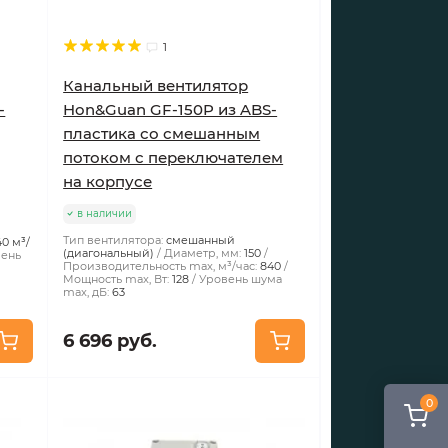
1
Канальный вентилятор
-
Hon&Guan GF-150P из ABS-
пластика со смешанным
потоком с переключателем
на корпусе
в наличии
Тип вентилятора:
смешанный
40 м³/
(диагональный)
Диаметр, мм:
150
вень
Производительность max, м³/час:
840
Мощность max, Вт:
128
Уровень шума
max, дБ:
63
6 696 руб.
0