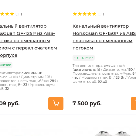
1
1
альный вентилятор
Канальный вентилятор
&Guan GF-125P из ABS-
Hon&Guan GF-150P из ABS
стика со смешанным
пластика со смешанным
оком с переключателем
потоком
корпусе
в наличии
аличии
Тип вентилятора:
смешанный
(диагональный)
Диаметр, мм:
150
ентилятора:
смешанный
Производительность max, м³/час:
8
ональный)
Диаметр, мм:
125
час
Мощность max, Вт:
128 Вт
Уро
водительность max, м³/час:
284
шума max, дБ:
63 дБ
сть max, Вт:
33
Уровень шума
дБ:
32
09 руб.
7 500 руб.