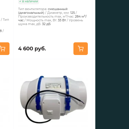
в наличии
Тип вентилятора:
смешанный
(диагональный)
Диаметр, мм:
125
Производительность max, м³/час:
284 м³/
е
Тип
час
Мощность max, Вт:
33 Вт
Уровень
шума max, дБ:
32 дБ
98
4 600 руб.