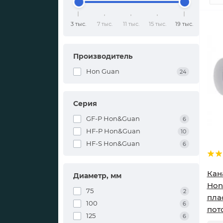
3 тыс.
7 тыс.
11 тыс.
15 тыс.
19 тыс.
Производитель
Hon Guan
24
Серия
GF-P Hon&Guan
6
HF-P Hon&Guan
10
HF-S Hon&Guan
6
Кан
Диаметр, мм
Hon
75
2
пла
100
6
пот
125
6