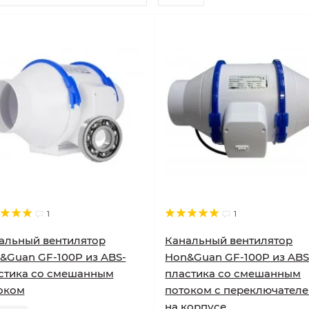
1
1
альный вентилятор
Канальный вентилятор
&Guan GF-100P из ABS-
Hon&Guan GF-100P из ABS
стика со смешанным
пластика со смешанным
оком
потоком с переключател
на корпусе