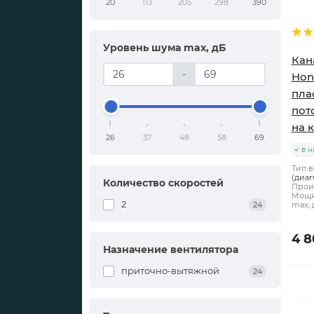
20
113
205
298
390
Уровень шума max, дБ
Кан
-
Hon
пла
пот
на 
26
37
48
58
69
в н
Тип в
(диаг
Количество скоростей
Произ
Мощно
2
max, 
24
4 8
Назначение вентилятора
приточно-вытяжной
24