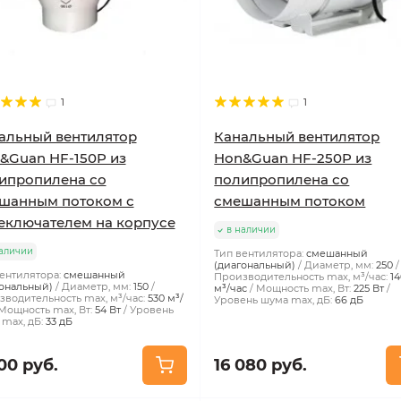
1
1
альный вентилятор
Канальный вентилятор
&Guan HF-150P из
Hon&Guan HF-250P из
ипропилена со
полипропилена со
шанным потоком с
смешанным потоком
еключателем на корпусе
в наличии
аличии
Тип вентилятора:
смешанный
(диагональный)
Диаметр, мм:
250
ентилятора:
смешанный
Производительность max, м³/час:
1
ональный)
Диаметр, мм:
150
м³/час
Мощность max, Вт:
225 Вт
водительность max, м³/час:
530 м³/
Уровень шума max, дБ:
66 дБ
Мощность max, Вт:
54 Вт
Уровень
max, дБ:
33 дБ
00 руб.
16 080 руб.