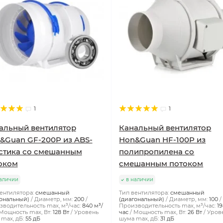
1
1
альный вентилятор
Канальный вентилятор
&Guan GF-200P из ABS-
Hon&Guan HF-100P из
стика со смешанным
полипропилена со
оком
смешанным потоком
аличии
в наличии
ентилятора:
смешанный
Тип вентилятора:
смешанный
ональный)
Диаметр, мм:
200
(диагональный)
Диаметр, мм:
100
водительность max, м³/час:
840 м³/
Производительность max, м³/час:
19
Мощность max, Вт:
128 Вт
Уровень
час
Мощность max, Вт:
26 Вт
Уров
max, дБ:
55 дБ
шума max, дБ:
31 дБ