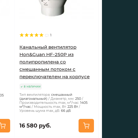
1
Канальный вентилятор
Hon&Guan HF-250P из
полипропилена со
смешанным потоком с
переключателем на корпусе
в наличии
Тип вентилятора:
смешанный
405
(диагональный)
Диаметр, мм:
250
Производительность max, м³/час:
1405
м³/час
Мощность max, Вт:
225 Вт
Уровень шума max, дБ:
66 дБ
16 580 руб.