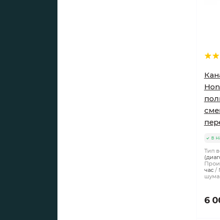
Кан
Hon
пол
сме
пер
в н
Тип в
(диаг
Произ
час
шума 
6 0