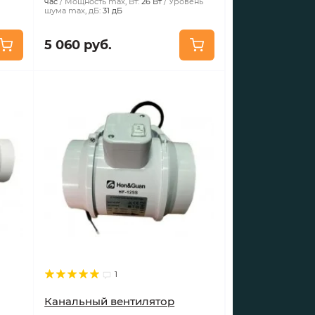
час
Мощность max, Вт:
26 Вт
Уровень
шума max, дБ:
31 дБ
5 060 руб.
1
Канальный вентилятор