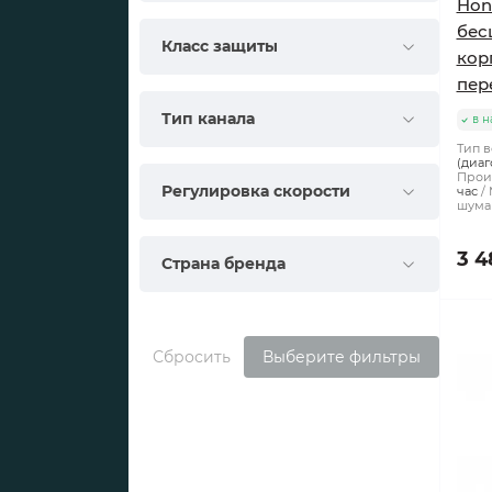
Hon
бес
Класс защиты
кор
пер
Тип канала
в н
Тип в
(диаг
Произ
Регулировка скорости
час
шума 
3 4
Страна бренда
Сбросить
Выберите фильтры