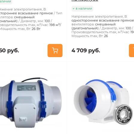
аличии
в наличии
жение электропитания, В:
стороннее всасывание прямое
Тип
Напряжение электропитания, В:
лятора:
смешанный
одностороннее всасывание прямо
ональный)
Диаметр, мм:
100
вентилятора:
смешанный
водительность max, м³/час:
198 м³/
(диагональный)
Диаметр, мм:
100
Мощность max, Вт:
26 Вт
Производительность max, м³/час:
1
Мощность max, Вт:
26
60 руб.
4 709 руб.