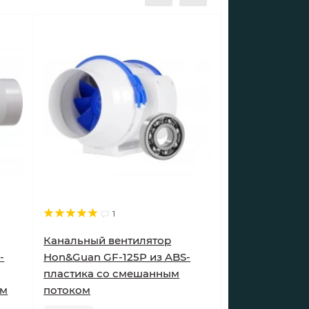
1
Канальный вентилятор
-
Hon&Guan GF-125P из ABS-
пластика со смешанным
ем
потоком