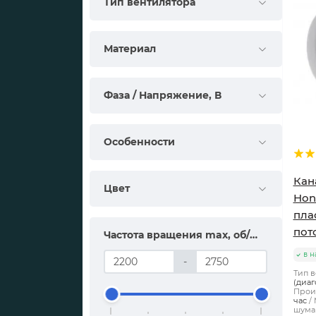
Тип вентилятора
Материал
Фаза / Напряжение, В
Особенности
Кан
Цвет
Hon
пла
пот
Частота вращения max, об/мин
в н
-
Тип в
(диаг
Произ
час
шума 