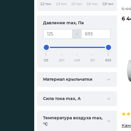
2,2 тыс.
2,3 тыс.
2,5 тыс.
2,6 тыс.
2,8 тыс.
6 44
6 4
Давление max, Па
-
125
267
409
551
693
Материал крыльчатки
Сила тока max, А
Температура воздуха max,
°С
Кан