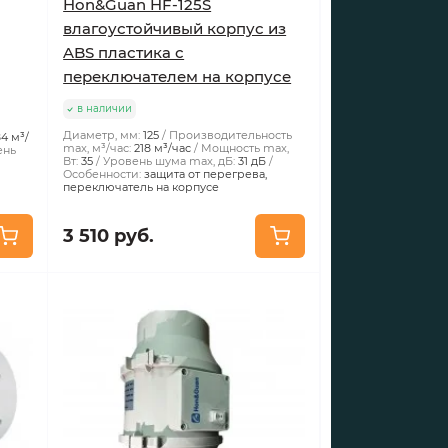
Hon&Guan HF-125S
влагоустойчивый корпус из
ABS пластика с
переключателем на корпусе
в наличии
Диаметр, мм:
125
Производительность
84 м³/
max, м³/час:
218 м³/час
Мощность max,
ень
Вт:
35
Уровень шума max, дБ:
31 дБ
Особенности:
защита от перегрева,
переключатель на корпусе
3 510 руб.