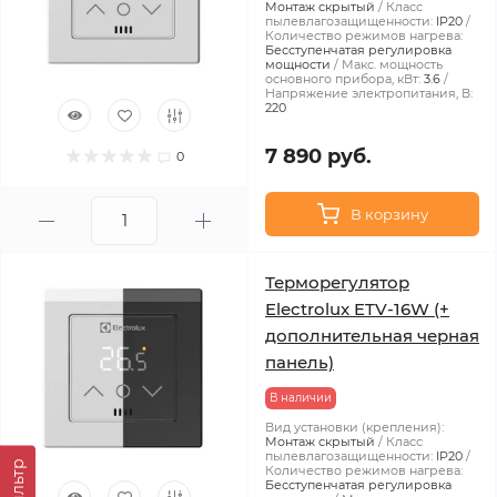
Монтаж скрытый
Класс
пылевлагозащищенности:
IP20
Количество режимов нагрева:
Бесступенчатая регулировка
мощности
Макс. мощность
основного прибора, кВт:
3.6
Напряжение электропитания, В:
220
7 890 руб.
0
В корзину
Терморегулятор
Electrolux ETV-16W (+
дополнительная черная
панель)
В наличии
Вид установки (крепления):
Монтаж скрытый
Класс
пылевлагозащищенности:
IP20
Фильтр
Количество режимов нагрева:
Бесступенчатая регулировка