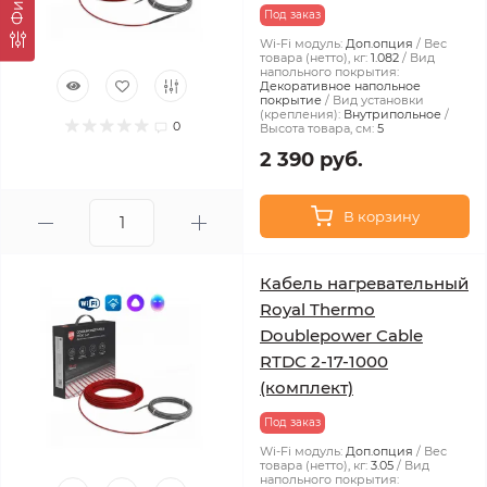
Под заказ
Wi-Fi модуль:
Доп.опция
Вес
товара (нетто), кг:
1.082
Вид
напольного покрытия:
Декоративное напольное
покрытие
Вид установки
(крепления):
Внутрипольное
0
Высота товара, см:
5
2 390 руб.
В корзину
Кабель нагревательный
Royal Thermo
Doublepower Cable
RTDC 2-17-1000
(комплект)
Под заказ
Wi-Fi модуль:
Доп.опция
Вес
товара (нетто), кг:
3.05
Вид
напольного покрытия: