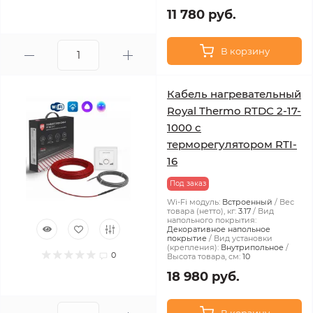
11 780 руб.
В корзину
Кабель нагревательный
Royal Thermo RTDC 2-17-
1000 с
терморегулятором RTI-
16
Под заказ
Wi-Fi модуль:
Встроенный
Вес
товара (нетто), кг:
3.17
Вид
напольного покрытия:
Декоративное напольное
покрытие
Вид установки
(крепления):
Внутрипольное
0
Высота товара, см:
10
18 980 руб.