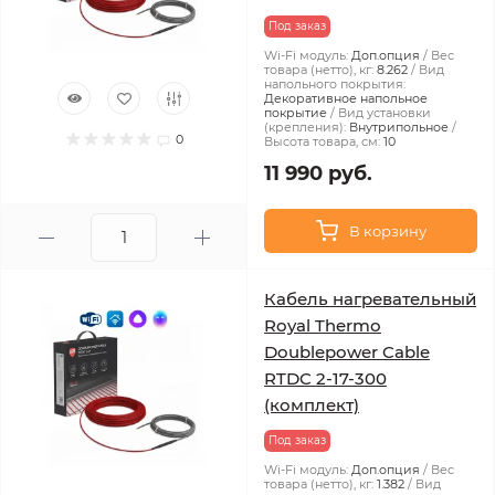
Под заказ
Wi-Fi модуль:
Доп.опция
Вес
товара (нетто), кг:
8.262
Вид
напольного покрытия:
Декоративное напольное
покрытие
Вид установки
(крепления):
Внутрипольное
0
Высота товара, см:
10
11 990 руб.
В корзину
Кабель нагревательный
Royal Thermo
Doublepower Cable
RTDC 2-17-300
(комплект)
Под заказ
Wi-Fi модуль:
Доп.опция
Вес
товара (нетто), кг:
1.382
Вид