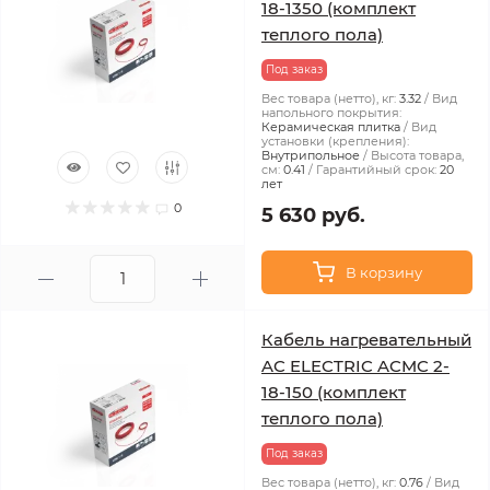
18-1350 (комплект
теплого пола)
Под заказ
Вес товара (нетто), кг:
3.32
Вид
напольного покрытия:
Керамическая плитка
Вид
установки (крепления):
Внутрипольное
Высота товара,
см:
0.41
Гарантийный срок:
20
лет
0
5 630 руб.
В корзину
Кабель нагревательный
AC ELECTRIC ACMC 2-
18-150 (комплект
теплого пола)
Под заказ
Вес товара (нетто), кг:
0.76
Вид