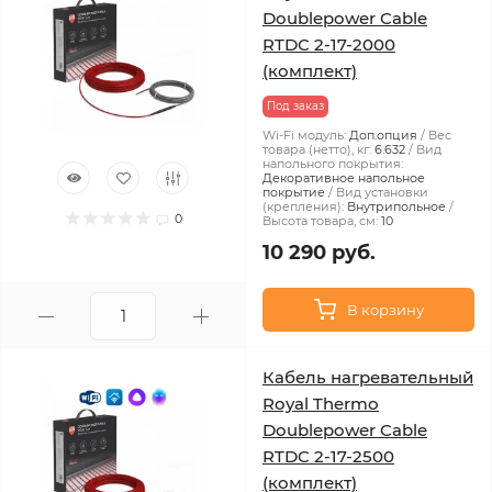
Doublepower Cable
RTDC 2-17-2000
(комплект)
Под заказ
Wi-Fi модуль:
Доп.опция
Вес
товара (нетто), кг:
6.632
Вид
напольного покрытия:
Декоративное напольное
покрытие
Вид установки
(крепления):
Внутрипольное
0
Высота товара, см:
10
10 290 руб.
В корзину
Кабель нагревательный
Royal Thermo
Doublepower Cable
RTDC 2-17-2500
(комплект)