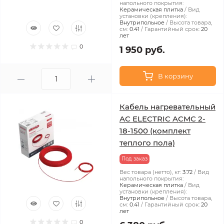
напольного покрытия:
Керамическая плитка
Вид
установки (крепления):
Внутрипольное
Высота товара,
см:
0.41
Гарантийный срок:
20
лет
0
1 950 руб.
В корзину
Кабель нагревательный
AC ELECTRIC ACMC 2-
18-1500 (комплект
теплого пола)
Под заказ
Вес товара (нетто), кг:
3.72
Вид
напольного покрытия:
Керамическая плитка
Вид
установки (крепления):
Внутрипольное
Высота товара,
см:
0.41
Гарантийный срок:
20
лет
0