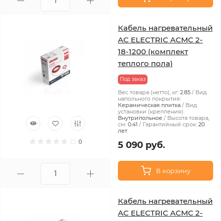
Кабель нагревательный
AC ELECTRIC ACMC 2-
18-1200 (комплект
теплого пола)
Под заказ
Вес товара (нетто), кг:
2.85
Вид
напольного покрытия:
Керамическая плитка
Вид
установки (крепления):
Внутрипольное
Высота товара,
см:
0.41
Гарантийный срок:
20
лет
0
5 090 руб.
В корзину
Кабель нагревательный
AC ELECTRIC ACMC 2-