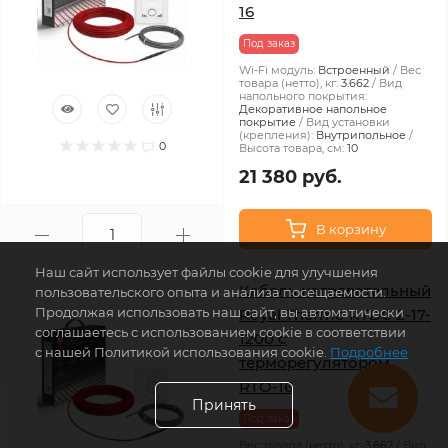
16
Под заказ
Wi-Fi модуль:
Встроенный
Вес
товара (нетто), кг:
3.662
Вид
напольного покрытия:
Декоративное напольное
покрытие
Вид установки
(крепления):
Внутрипольное
0
Высота товара, см:
10
21 380 руб.
В корзину
Наш сайт использует файлы cookie для улучшения
Кабель нагревательный
пользовательского опыта и анализа посещаемости.
Продолжая использовать наш сайт, вы автоматически
Royal Thermo RTDC 2-17-
соглашаетесь с использованием cookie в соответствии
1200 с
с нашей Политикой использования cookie.
Подробнее
терморегулятором
RTO-16
Принять
Под заказ
Вес товара (нетто), кг:
3.662
Вид