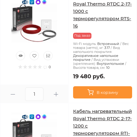
Royal Thermo RTDC 2-17-
1000 с
терморегулятором RTS-
16
Под заказ
Wi-Fi модуль:
Встроенный
Вес
товара (нетто), кг:
3.17
Вид
напольного покрытия:
Декоративное напольное
покрытие
Вид установки
(крепления):
Внутрипольное
0
Высота товара, см:
10
19 480 руб.
В корзину
Кабель нагревательный
Royal Thermo RTDC 2-17-
1200 с
терморегулятором RTI-