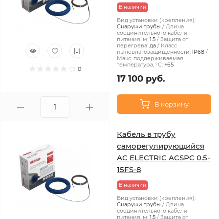
В наличии
Вид установки (крепления):
Снаружи трубы
Длина
соединительного кабеля
питания, м:
1.5
Защита от
перегрева:
да
Класс
пылевлагозащищенности:
IP68
Макс. поддерживаемая
температура, °С:
+65
0
17 100 руб.
В корзину
Кабель в трубу
саморегулирующийся
AC ELECTRIC ACSPC 0.5-
15FS-8
В наличии
Вид установки (крепления):
Снаружи трубы
Длина
соединительного кабеля
питания, м:
1.5
Защита от