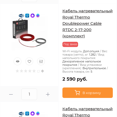
Кабель нагревательный
Royal Thermo
Doublepower Cable
RTDC 2-17-200
(комплект)
Под заказ
Wi-Fi модуль:
Доп.опция
Вес
товара (нетто), кг:
1.282
Вид
напольного покрытия:
Декоративное напольное
покрытие
Вид установки
(крепления):
Внутрипольное
0
Высота товара, см:
5
2 590 руб.
В корзину
Кабель нагревательный
Royal Thermo