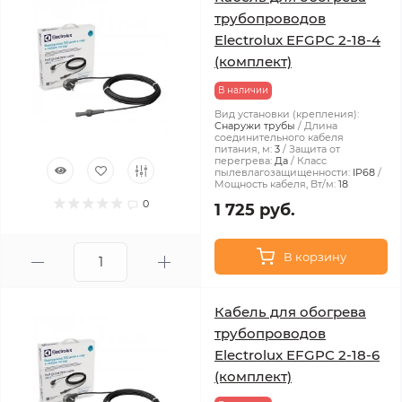
трубопроводов
Electrolux EFGPC 2-18-4
(комплект)
В наличии
Вид установки (крепления):
Снаружи трубы
Длина
соединительного кабеля
питания, м:
3
Защита от
перегрева:
Да
Класс
пылевлагозащищенности:
IP68
Мощность кабеля, Вт/м:
18
0
1 725 руб.
В корзину
Кабель для обогрева
трубопроводов
Electrolux EFGPC 2-18-6
(комплект)