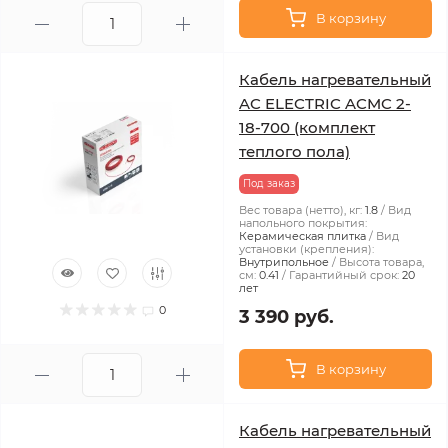
В корзину
Кабель нагревательный
AC ELECTRIC ACMC 2-
18-700 (комплект
теплого пола)
Под заказ
Вес товара (нетто), кг:
1.8
Вид
напольного покрытия:
Керамическая плитка
Вид
установки (крепления):
Внутрипольное
Высота товара,
см:
0.41
Гарантийный срок:
20
лет
0
3 390 руб.
В корзину
Кабель нагревательный