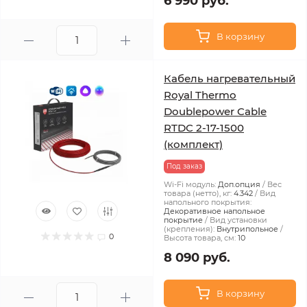
6 990 руб.
В корзину
Кабель нагревательный
Royal Thermo
Doublepower Cable
RTDC 2-17-1500
(комплект)
Под заказ
Wi-Fi модуль:
Доп.опция
Вес
товара (нетто), кг:
4.342
Вид
напольного покрытия:
Декоративное напольное
покрытие
Вид установки
(крепления):
Внутрипольное
0
Высота товара, см:
10
8 090 руб.
В корзину