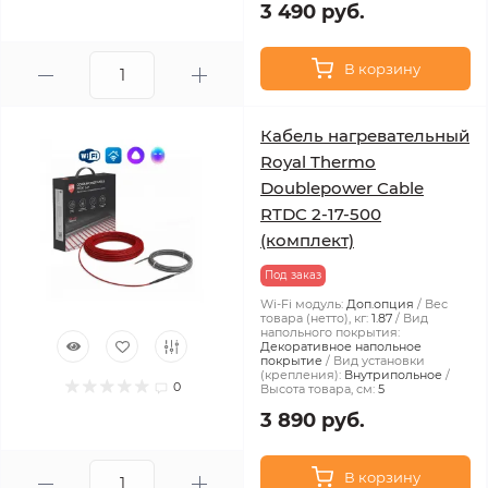
3 490 руб.
В корзину
Кабель нагревательный
Royal Thermo
Doublepower Cable
RTDC 2-17-500
(комплект)
Под заказ
Wi-Fi модуль:
Доп.опция
Вес
товара (нетто), кг:
1.87
Вид
напольного покрытия:
Декоративное напольное
покрытие
Вид установки
(крепления):
Внутрипольное
0
Высота товара, см:
5
3 890 руб.
В корзину