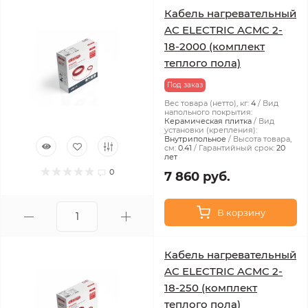
Кабель нагревательный
AC ELECTRIC ACMC 2-
18-2000 (комплект
теплого пола)
Под заказ
Вес товара (нетто), кг:
4
Вид
напольного покрытия:
Керамическая плитка
Вид
установки (крепления):
Внутрипольное
Высота товара,
см:
0.41
Гарантийный срок:
20
лет
0
7 860 руб.
В корзину
Кабель нагревательный
AC ELECTRIC ACMC 2-
18-250 (комплект
теплого пола)