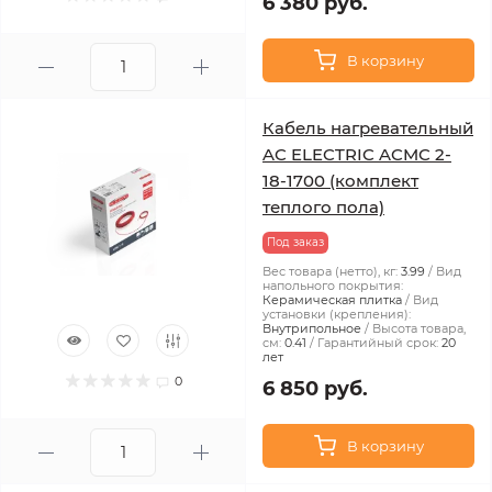
6 380 руб.
В корзину
Кабель нагревательный
AC ELECTRIC ACMC 2-
18-1700 (комплект
теплого пола)
Под заказ
Вес товара (нетто), кг:
3.99
Вид
напольного покрытия:
Керамическая плитка
Вид
установки (крепления):
Внутрипольное
Высота товара,
см:
0.41
Гарантийный срок:
20
лет
0
6 850 руб.
В корзину