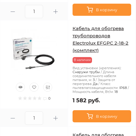
В корзину
Кабель для обогрева
трубопроводов
Electrolux EFGPC 2-18-2
(комплект)
В наличии
Вид установки (крепления):
Снаружи трубы
Длина
соединительного кабеля
питания, м:
3
Защита от
перегрева:
Да
Класс
пылевлагозащищенности:
IP68
Мощность кабеля, Вт/м:
18
0
1 582 руб.
В корзину
Кабель для обогрева