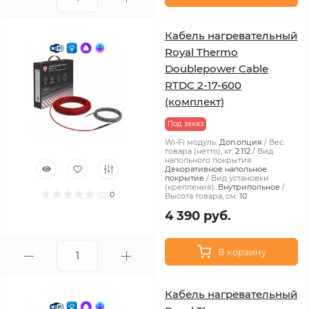
Кабель нагревательный
Royal Thermo
Doublepower Cable
RTDC 2-17-600
(комплект)
Под заказ
Wi-Fi модуль:
Доп.опция
Вес
товара (нетто), кг:
2.112
Вид
напольного покрытия:
Декоративное напольное
покрытие
Вид установки
(крепления):
Внутрипольное
0
Высота товара, см:
10
4 390 руб.
В корзину
Кабель нагревательный