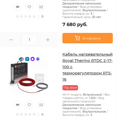
напольного покрытия:
Декоративное напольное
покрытие
Вид установки
(крепления):
Внутрипольное
Высота товара, см:
5
0
Гарантийный срок:
20 лет
7 680 руб.
В корзину
Кабель нагревательный
Royal Thermo RTDC 2-17-
100 с
терморегулятором RTS-
16
Под заказ
Wi-Fi модуль:
Встроенный
Вес
товара (нетто), кг:
1.202
Вид
напольного покрытия:
Декоративное напольное
покрытие
Вид установки
(крепления):
Внутрипольное
0
Высота товара, см:
5