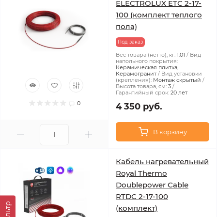
ELECTROLUX ETC 2-17-
100 (комплект теплого
пола)
Под заказ
Вес товара (нетто), кг:
1.01
Вид
напольного покрытия:
Керамическая плитка,
Керамогранит
Вид установки
(крепления):
Монтаж скрытый
Высота товара, см:
3
Гарантийный срок:
20 лет
0
4 350 руб.
В корзину
Кабель нагревательный
Royal Thermo
Doublepower Cable
RTDC 2-17-100
Фильтр
(комплект)