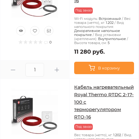
16
Под заказ
Wi-Fi модуль:
Встроенный
Вес
товара (нетто), кг:
1.202
Вид
напольного покрытия:
Декоративное напольное
покрытие
Вид установки
(крепления):
Внутрипольное
0
Высота товара, см:
5
11 280 руб.
В корзину
Кабель нагревательный
Royal Thermo RTDC 2-17-
100 с
терморегулятором
RTO-16
Под заказ
Вес товара (нетто), кг:
1.202
Вид