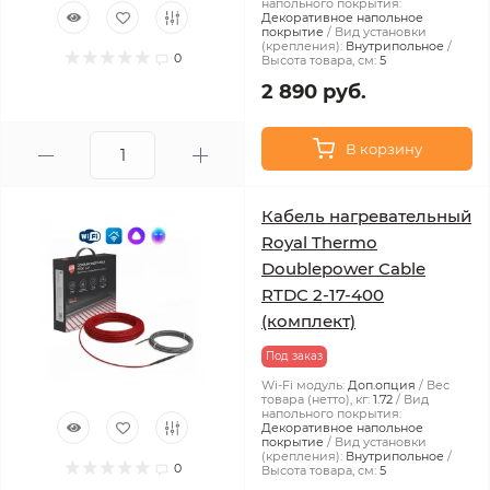
напольного покрытия:
Декоративное напольное
покрытие
Вид установки
(крепления):
Внутрипольное
0
Высота товара, см:
5
2 890 руб.
В корзину
Кабель нагревательный
Royal Thermo
Doublepower Cable
RTDC 2-17-400
(комплект)
Под заказ
Wi-Fi модуль:
Доп.опция
Вес
товара (нетто), кг:
1.72
Вид
напольного покрытия:
Декоративное напольное
покрытие
Вид установки
(крепления):
Внутрипольное
0
Высота товара, см:
5