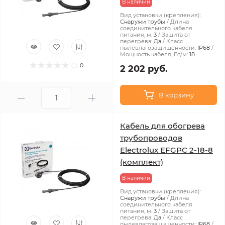
В наличии
Вид установки (крепления):
Снаружи трубы
Длина
соединительного кабеля
питания, м:
3
Защита от
перегрева:
Да
Класс
пылевлагозащищенности:
IP68
Мощность кабеля, Вт/м:
18
0
2 202 руб.
В корзину
Кабель для обогрева
трубопроводов
Electrolux EFGPC 2-18-8
(комплект)
В наличии
Вид установки (крепления):
Снаружи трубы
Длина
соединительного кабеля
питания, м:
3
Защита от
перегрева:
Да
Класс
пылевлагозащищенности:
IP68