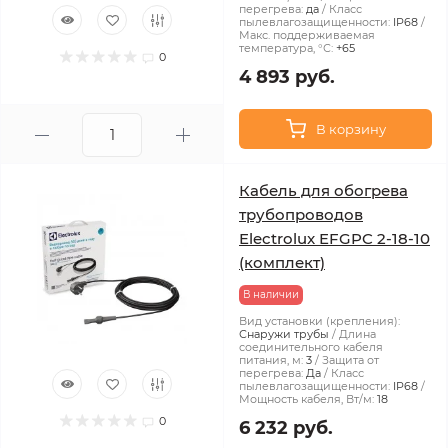
перегрева:
да
Класс
пылевлагозащищенности:
IP68
Макс. поддерживаемая
температура, °С:
+65
0
4 893 руб.
В корзину
Кабель для обогрева
трубопроводов
Electrolux EFGPC 2-18-10
(комплект)
В наличии
Вид установки (крепления):
Снаружи трубы
Длина
соединительного кабеля
питания, м:
3
Защита от
перегрева:
Да
Класс
пылевлагозащищенности:
IP68
Мощность кабеля, Вт/м:
18
0
6 232 руб.