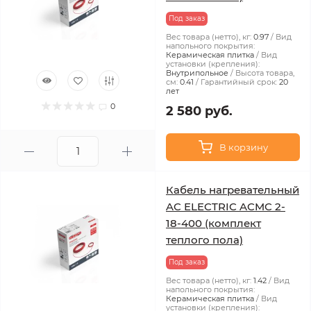
Под заказ
Вес товара (нетто), кг:
0.97
Вид
напольного покрытия:
Керамическая плитка
Вид
установки (крепления):
Внутрипольное
Высота товара,
см:
0.41
Гарантийный срок:
20
лет
0
2 580 руб.
В корзину
Кабель нагревательный
AC ELECTRIC ACMC 2-
18-400 (комплект
теплого пола)
Под заказ
Вес товара (нетто), кг:
1.42
Вид
напольного покрытия:
Керамическая плитка
Вид
установки (крепления):