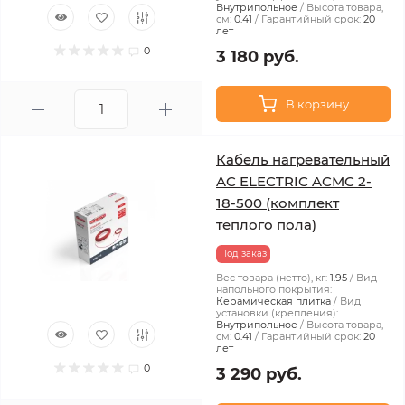
Внутрипольное
Высота товара,
см:
0.41
Гарантийный срок:
20
лет
0
3 180 руб.
В корзину
Кабель нагревательный
AC ELECTRIC ACMC 2-
18-500 (комплект
теплого пола)
Под заказ
Вес товара (нетто), кг:
1.95
Вид
напольного покрытия:
Керамическая плитка
Вид
установки (крепления):
Внутрипольное
Высота товара,
см:
0.41
Гарантийный срок:
20
лет
0
3 290 руб.