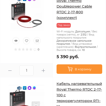
Royal Thermo
Doublepower Cable
RTDC 2-17-800
(комплект)
Под заказ
Wi-Fi модуль:
Доп.опция
Вес
товара (нетто), кг:
2.512
Вид
напольного покрытия:
Декоративное напольное
покрытие
Вид установки
(крепления):
Внутрипольное
0
Высота товара, см:
10
5 390 руб.
В корзину
Кабель нагревательный
Royal Thermo RTDC 2-17-
100 с
терморегулятором RTI-