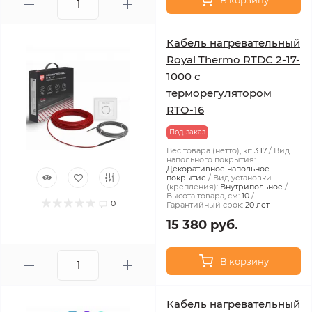
В корзину
Кабель нагревательный
Royal Thermo RTDC 2-17-
1000 с
терморегулятором
RTO-16
Под заказ
Вес товара (нетто), кг:
3.17
Вид
напольного покрытия:
Декоративное напольное
покрытие
Вид установки
(крепления):
Внутрипольное
Высота товара, см:
10
0
Гарантийный срок:
20 лет
15 380 руб.
В корзину
Кабель нагревательный