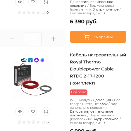
Декоративное напольное
покрытие
Вид установки
(крепления):
Внутрипольное
0
Высота товара, см:
10
6 390 руб.
В корзину
Кабель нагревательный
Royal Thermo
Doublepower Cable
RTDC 2-17-1200
(комплект)
Под заказ
Wi-Fi модуль:
Доп.опция
Вес
товара (нетто), кг:
3.542
Вид
напольного покрытия:
Декоративное напольное
покрытие
Вид установки
(крепления):
Внутрипольное
0
Высота товара, см:
10