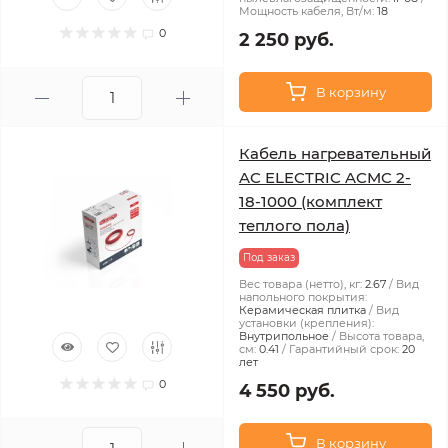
Мощность кабеля, Вт/м:
18
0
2 250 руб.
В корзину
Кабель нагревательный
AC ELECTRIC ACMC 2-
18-1000 (комплект
теплого пола)
Под заказ
Вес товара (нетто), кг:
2.67
Вид
напольного покрытия:
Керамическая плитка
Вид
установки (крепления):
Внутрипольное
Высота товара,
см:
0.41
Гарантийный срок:
20
лет
0
4 550 руб.
В корзину