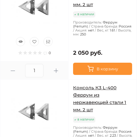
мм. 2 шт
в наличии
Производитель:
Феррум
(Ferrum)
Страна бренда:
Россия
Акция:
нет
Вес, кг:
1.61
Высота,
мм:
250
2 050 руб.
0
В корзину
Консоль К3 L-400
Феррум из
нержавеющей стали 1
мм. 2 шт
в наличии
Производитель:
Феррум
(Ferrum)
Страна бренда:
Россия
Акция:
нет
Вес, кг:
2.23
Высота,