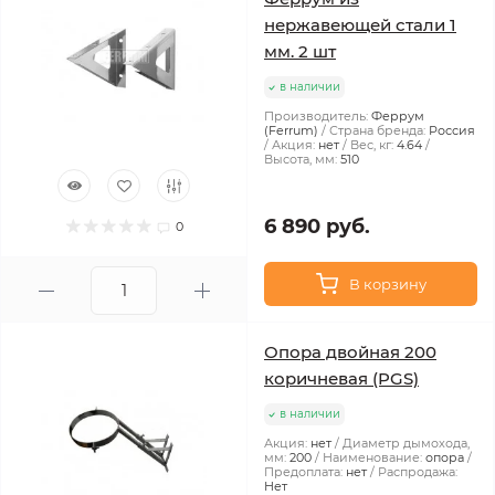
нержавеющей стали 1
мм. 2 шт
в наличии
Производитель:
Феррум
(Ferrum)
Страна бренда:
Россия
Акция:
нет
Вес, кг:
4.64
Высота, мм:
510
6 890 руб.
0
В корзину
Опора двойная 200
коричневая (PGS)
в наличии
Акция:
нет
Диаметр дымохода,
мм:
200
Наименование:
опора
Предоплата:
нет
Распродажа:
Нет