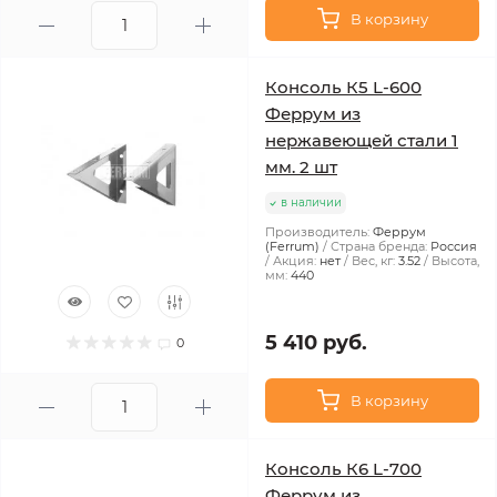
В корзину
Консоль К5 L-600
Феррум из
нержавеющей стали 1
мм. 2 шт
в наличии
Производитель:
Феррум
(Ferrum)
Страна бренда:
Россия
Акция:
нет
Вес, кг:
3.52
Высота,
мм:
440
5 410 руб.
0
В корзину
Консоль К6 L-700
Феррум из