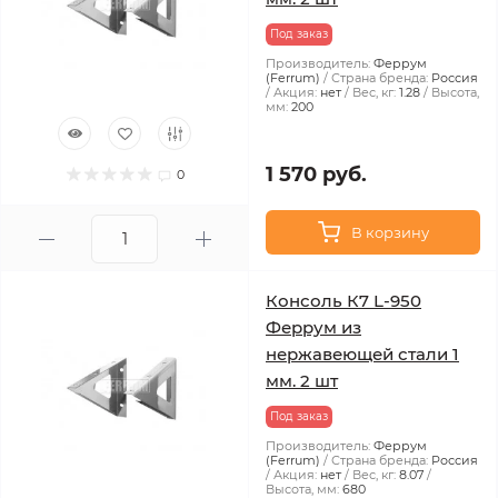
Под заказ
Производитель:
Феррум
(Ferrum)
Страна бренда:
Россия
Акция:
нет
Вес, кг:
1.28
Высота,
мм:
200
1 570 руб.
0
В корзину
Консоль К7 L-950
Феррум из
нержавеющей стали 1
мм. 2 шт
Под заказ
Производитель:
Феррум
(Ferrum)
Страна бренда:
Россия
Акция:
нет
Вес, кг:
8.07
Высота, мм:
680