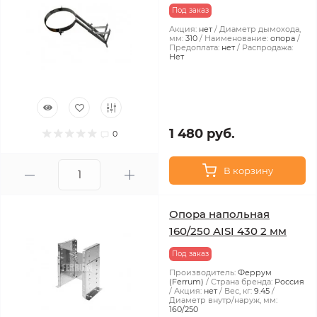
Под заказ
Акция:
нет
Диаметр дымохода,
мм:
310
Наименование:
опора
Предоплата:
нет
Распродажа:
Нет
1 480 руб.
0
В корзину
Опора напольная
160/250 AISI 430 2 мм
Под заказ
Производитель:
Феррум
(Ferrum)
Страна бренда:
Россия
Акция:
нет
Вес, кг:
9.45
Диаметр внутр/наруж, мм:
160/250