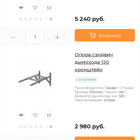
5 240 руб.
0
В корзину
Опора сэндвич
дымохода 120
кронштейн
в наличии
Производитель:
Гамарт
Страна
бренда:
Россия
Акция:
нет
Диаметр дымохода, мм:
120
Наименование:
опора
2 980 руб.
0