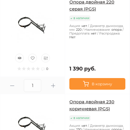
Опора двойная 220
серая (PGS)
в наличии
Акция:
нет
Диаметр дымохода,
мм:
220
Наименование:
опора
Предоплата:
нет
Распродажа:
Нет
1 390 руб.
0
В корзину
Опора двойная 230
коричневая (PGS)
в наличии
Акция:
нет
Диаметр дымохода,
мм:
230
Наименование:
опора