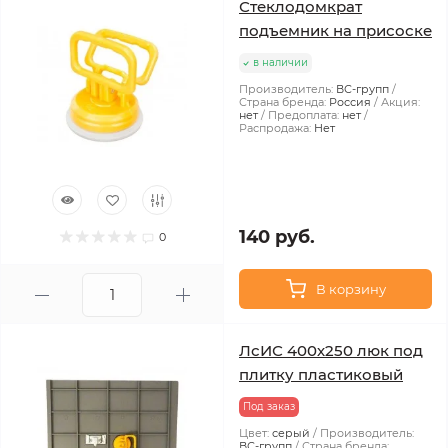
Стеклодомкрат
подъемник на присоске
в наличии
Производитель:
ВС-групп
Страна бренда:
Россия
Акция:
нет
Предоплата:
нет
Распродажа:
Нет
140 руб.
0
В корзину
ЛсИС 400х250 люк под
плитку пластиковый
Под заказ
Цвет:
серый
Производитель:
ВС-групп
Страна бренда: