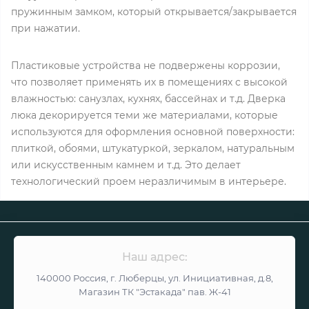
пружинным замком, который открывается/закрывается
при нажатии.
Пластиковые устройства не подвержены коррозии,
что позволяет применять их в помещениях с высокой
влажностью: санузлах, кухнях, бассейнах и т.д. Дверка
люка декорируется теми же материалами, которые
используются для оформления основной поверхности:
плиткой, обоями, штукатуркой, зеркалом, натуральным
или искусственным камнем и т.д. Это делает
технологический проем неразличимым в интерьере.
Наш адрес:
140000 Россия, г. Люберцы, ул. Инициативная, д.8,
Магазин ТК "Эстакада" пав. Ж-41