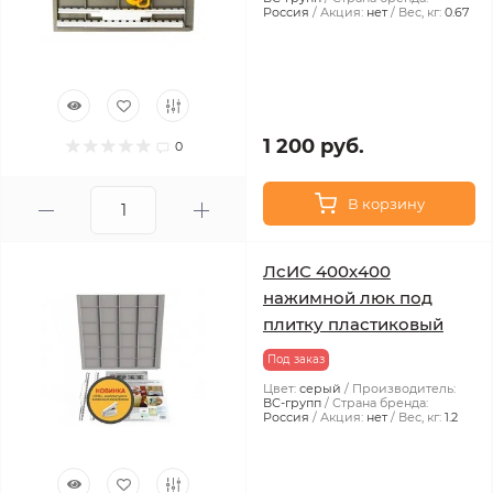
Россия
Акция:
нет
Вес, кг:
0.67
1 200 руб.
0
В корзину
ЛсИС 400х400
нажимной люк под
плитку пластиковый
Под заказ
Цвет:
серый
Производитель:
ВС-групп
Страна бренда:
Россия
Акция:
нет
Вес, кг:
1.2