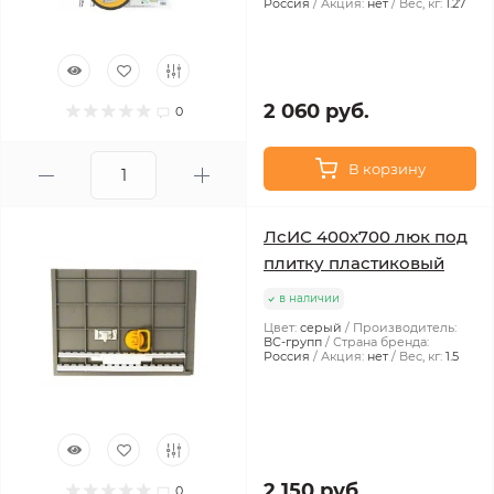
Россия
Акция:
нет
Вес, кг:
1.27
2 060 руб.
0
В корзину
ЛсИС 400х700 люк под
плитку пластиковый
в наличии
Цвет:
серый
Производитель:
ВС-групп
Страна бренда:
Россия
Акция:
нет
Вес, кг:
1.5
2 150 руб.
0