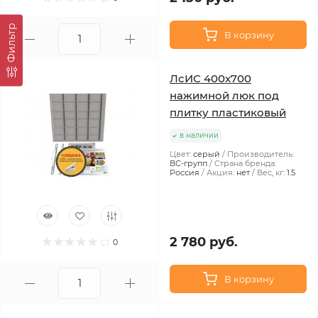
Фильтр
В корзину
ЛсИС 400х700
нажимной люк под
плитку пластиковый
в наличии
Цвет:
серый
Производитель:
ВС-групп
Страна бренда:
Россия
Акция:
нет
Вес, кг:
1.5
2 780 руб.
0
В корзину