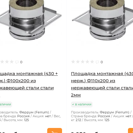
0
0
щадка монтажная (430 +
Площадка монтажная (43
ж.) Ф100х200 из
нерж.) Ф110х200 из
жавеющей стали стали
нержавеющей стали стал
м
2мм
аличии
в наличии
зводитель:
Феррум (Ferrum)
Производитель:
Феррум (Ferrum)
а бренда:
Россия
Акция:
нет
Вес,
Страна бренда:
Россия
Акция:
нет
3
Высота, мм:
125
кг:
2.12
Высота, мм:
125