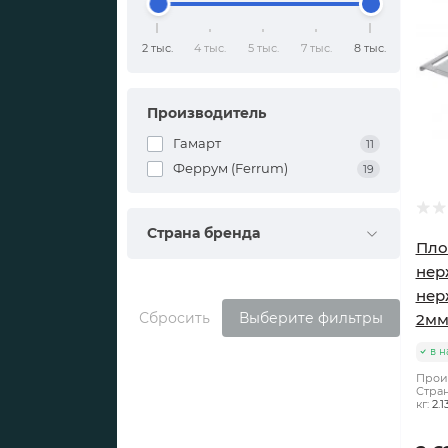
2 тыс.
4 тыс.
5 тыс.
7 тыс.
8 тыс.
Производитель
Гамарт
11
Феррум (Ferrum)
19
Страна бренда
Пло
нер
нер
Сбросить
Выберите фильтры
2м
в н
Прои
Стран
кг:
2.1