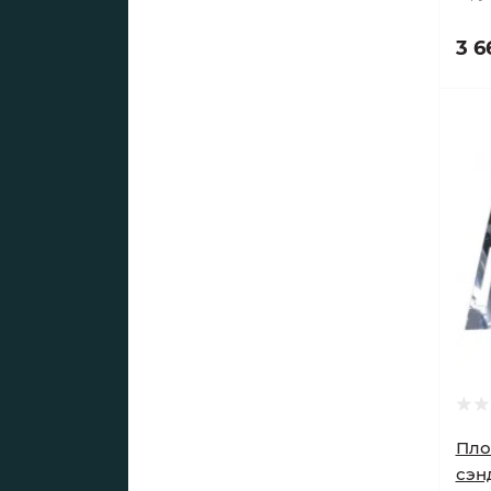
3 6
Пло
сэн