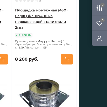
0
0
0 +
Площадка монтажная (430 +
нерж.) Ф300х400 из
0
и
нержавеющей стали стали
2мм
в наличии
Производитель:
Феррум (Ferrum)
Вес,
Страна бренда:
Россия
Акция:
нет
Вес,
кг:
5.79
Высота, мм:
125
8 200 руб.