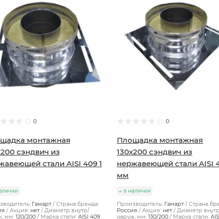
0
0
щадка монтажная
Площадка монтажная
х200 сэндвич из
130х200 сэндвич из
жавеющей стали AISI 409 1
нержавеющей стали AISI 4
мм
аличии
в наличии
зводитель:
Гамарт
Страна бренда:
Производитель:
Гамарт
Страна бр
ия
Акция:
нет
Диаметр внутр/
Россия
Акция:
нет
Диаметр внутр
, мм:
120/200
Марка стали:
AISI 409
наруж, мм:
130/200
Марка стали:
AI