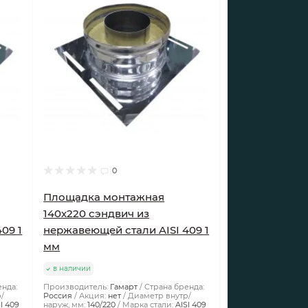
0
Площадка монтажная
140х220 сэндвич из
09 1
нержавеющей стали AISI 409 1
мм
в наличии
енда:
Производитель:
Гамарт
Страна бренда:
/
Россия
Акция:
нет
Диаметр внутр/
SI 409
наруж, мм:
140/220
Марка стали:
AISI 409