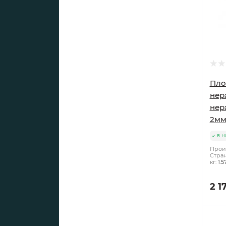
Пло
нер
нер
2м
в н
Прои
Стран
кг:
1.5
2 1