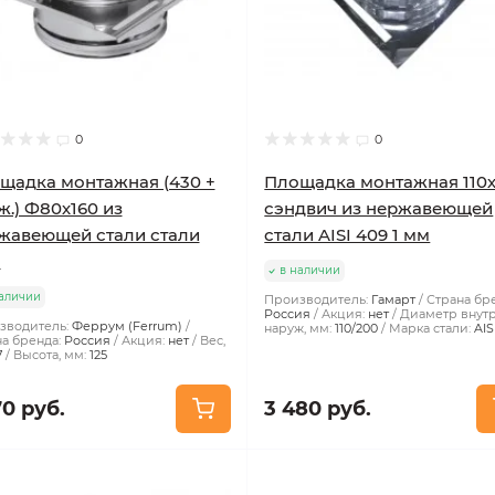
0
0
щадка монтажная (430 +
Площадка монтажная 110
ж.) Ф80х160 из
сэндвич из нержавеющей
жавеющей стали стали
стали AISI 409 1 мм
м
в наличии
аличии
Производитель:
Гамарт
Страна бр
Россия
Акция:
нет
Диаметр внутр
зводитель:
Феррум (Ferrum)
наруж, мм:
110/200
Марка стали:
AIS
а бренда:
Россия
Акция:
нет
Вес,
7
Высота, мм:
125
70 руб.
3 480 руб.