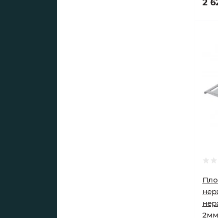
2 6
Пло
нер
нер
2м