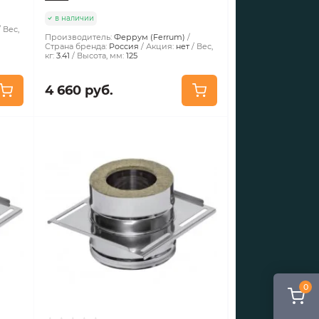
в наличии
Вес,
Производитель:
Феррум (Ferrum)
Страна бренда:
Россия
Акция:
нет
Вес,
кг:
3.41
Высота, мм:
125
4 660 руб.
0