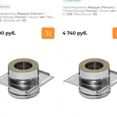
в наличии
аличии
Производитель:
Феррум (Ferrum)
Страна бренда:
Россия
Акция:
нет
зводитель:
Феррум (Ferrum)
кг:
3.39
Высота, мм:
125
а бренда:
Россия
Акция:
нет
Вес,
5
Высота, мм:
125
00 руб.
4 740 руб.