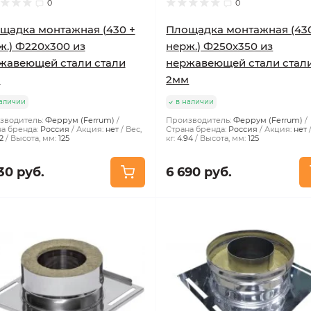
0
0
щадка монтажная (430 +
Площадка монтажная (43
ж.) Ф220х300 из
нерж.) Ф250х350 из
жавеющей стали стали
нержавеющей стали стал
м
2мм
аличии
в наличии
зводитель:
Феррум (Ferrum)
Производитель:
Феррум (Ferrum)
а бренда:
Россия
Акция:
нет
Вес,
Страна бренда:
Россия
Акция:
нет
2
Высота, мм:
125
кг:
4.94
Высота, мм:
125
30 руб.
6 690 руб.