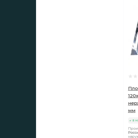
Пло
120
нер
мм
в н
Прои
Росс
наруж