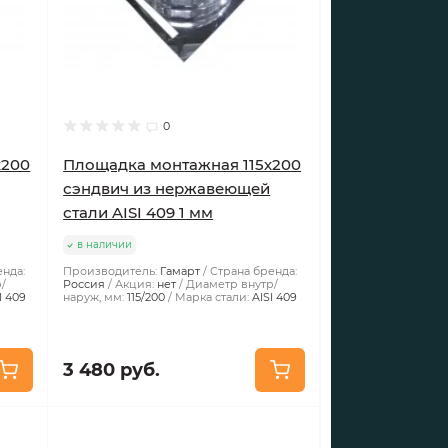
0
х200
Площадка монтажная 115х200
сэндвич из нержавеющей
стали AISI 409 1 мм
в наличии
енда:
Производитель:
Гамарт
Страна бренда:
/
Россия
Акция:
нет
Диаметр внутр/
I 409
наруж, мм:
115/200
Марка стали:
AISI 409
3 480 руб.