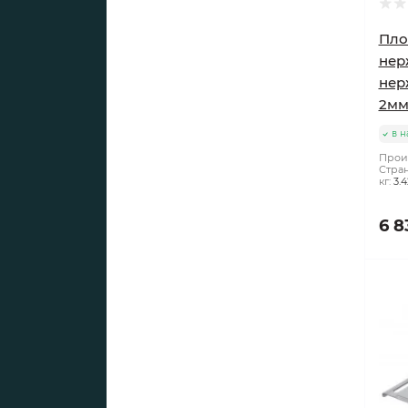
Пло
нер
нер
2м
в н
Прои
Стран
кг:
3.4
6 8