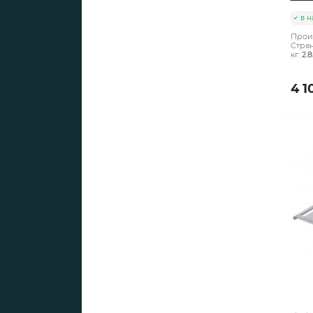
в н
Прои
Стран
кг:
2.8
4 1