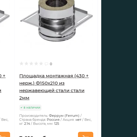
0
0 +
Площадка монтажная (430 +
нерж.) Ф150х210 из
и
нержавеющей стали стали
2мм
в наличии
Производитель:
Феррум (Ferrum)
Вес,
Страна бренда:
Россия
Акция:
нет
Вес,
кг:
2.14
Высота, мм:
125