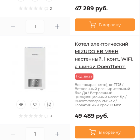
47 289 руб.
0
В корзину
Котел электрический
MIZUDO EB M9EH
настенный, 1 конт., WiFi,
с шиной OpenTherm
Под заказ
Вес товара (нетто), кг:
17.75
Встроенный расширительный
бак:
Да
Встроенный
циркуляционный насос:
Да
Высота товара, см:
23.2
Гарантийный срок:
12 мес
49 489 руб.
0
В корзину