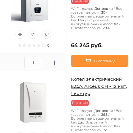
Под заказ
Wi-Fi модуль:
Доп.опция
Вес
товара (нетто), кг:
30
Встроенный расширительный
бак:
Нет
Встроенный
циркуляционный насос:
Да
Высота товара, см:
29.4
64 245 руб.
0
В корзину
Котел электрический
E.C.A. Arceus CH - 12 кВт,
1 контур
Под заказ
Wi-Fi модуль:
Доп.опция
Вес
товара (нетто), кг:
26.5
Встроенный расширительный
бак:
Да
Встроенный
циркуляционный насос:
Да
Высота товара, см:
72