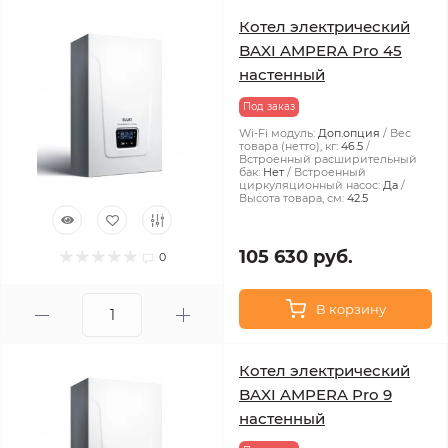
Котел электрический
BAXI AMPERA Pro 45
настенный
Под заказ
Wi-Fi модуль:
Доп.опция
Вес
товара (нетто), кг:
46.5
Встроенный расширительный
бак:
Нет
Встроенный
циркуляционный насос:
Да
Высота товара, см:
42.5
105 630 руб.
0
В корзину
Котел электрический
BAXI AMPERA Pro 9
настенный