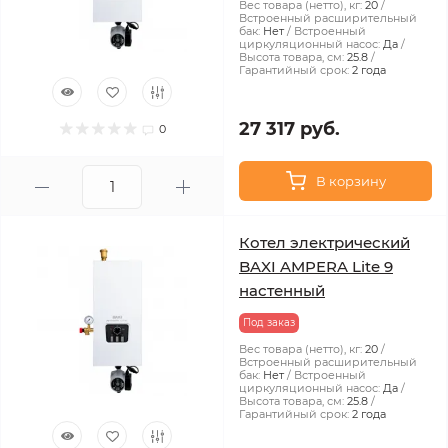
Вес товара (нетто), кг:
20
Встроенный расширительный
бак:
Нет
Встроенный
циркуляционный насос:
Да
Высота товара, см:
25.8
Гарантийный срок:
2 года
27 317 руб.
0
В корзину
Котел электрический
BAXI AMPERA Lite 9
настенный
Под заказ
Вес товара (нетто), кг:
20
Встроенный расширительный
бак:
Нет
Встроенный
циркуляционный насос:
Да
Высота товара, см:
25.8
Гарантийный срок:
2 года