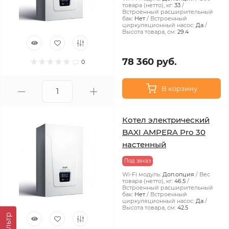
товара (нетто), кг:
33
Встроенный расширительный
бак:
Нет
Встроенный
циркуляционный насос:
Да
Высота товара, см:
29.4
78 360 руб.
0
В корзину
Котел электрический
BAXI AMPERA Pro 30
настенный
Под заказ
Wi-Fi модуль:
Доп.опция
Вес
товара (нетто), кг:
46.5
Встроенный расширительный
бак:
Нет
Встроенный
циркуляционный насос:
Да
Высота товара, см:
42.5
Фильтр