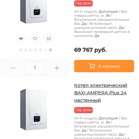
Под заказ
Wi-Fi модуль:
Доп.опция
Вес
товара (нетто), кг:
34
Встроенный расширительный
бак:
Да
Встроенный
циркуляционный насос:
Да
Выносной проводной датчик в
комплекте:
Да
69 767 руб.
0
В корзину
Котел электрический
BAXI AMPERA Plus 24
настенный
Под заказ
Wi-Fi модуль:
Доп.опция
Вес
товара (нетто), кг:
34
Встроенный расширительный
бак:
Да
Встроенный
циркуляционный насос:
Да
Выносной проводной датчик в