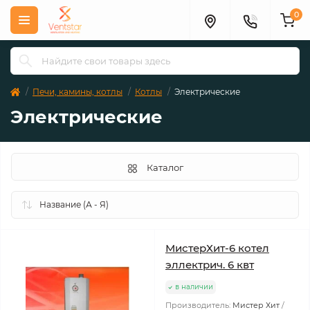
0
Печи, камины, котлы
Котлы
Электрические
Электрические
Каталог
МистерХит-6 котел
эллектрич. 6 квт
в наличии
Производитель:
Мистер Хит