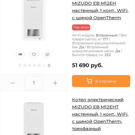
MIZUDO EB M12EH
настенный, 1 конт., WiFi,
с шиной OpenTherm
Под заказ
Wi-Fi модуль:
Встроенный
Вес
товара (нетто), кг:
17.7
Встроенный расширительный
бак:
Да
Встроенный
циркуляционный насос:
Да
Высота товара, см:
23.2
51 690 руб.
0
В корзину
Котел электрический
MIZUDO EB M12EHT
настенный, 1 конт., WiFi,
с шиной OpenTherm,
трехфазный