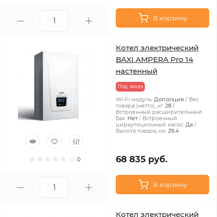
В корзину
Котел электрический
BAXI AMPERA Pro 14
настенный
Под заказ
Wi-Fi модуль:
Доп.опция
Вес
товара (нетто), кг:
28
Встроенный расширительный
бак:
Нет
Встроенный
циркуляционный насос:
Да
Высота товара, см:
29.4
68 835 руб.
0
В корзину
Котел электрический