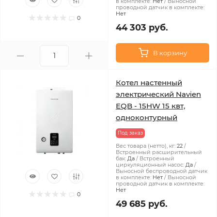
в комплекте:
Нет
Выносной
проводной датчик в комплекте:
Нет
0
44 303 руб.
В корзину
Котел настенный
электрический Navien
EQB - 15HW 15 квт,
одноконтурный
Под заказ
Вес товара (нетто), кг:
22
Встроенный расширительный
бак:
Да
Встроенный
циркуляционный насос:
Да
Выносной беспроводной датчик
в комплекте:
Нет
Выносной
проводной датчик в комплекте:
Нет
0
49 685 руб.