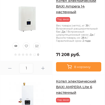
Котел электрический
BAXI Ampera 14
настенный
Под заказ
Вес товара (нетто), кг:
39
Встроенный расширительный
бак:
Да
Встроенный
циркуляционный насос:
Да
Высота товара, см:
28.4
Гарантийный срок:
2 года
71 208 руб.
0
В корзину
Котел электрический
BAXI AMPERA Lite 6
настенный
Под заказ