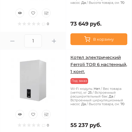
насос:
Да
Высота товара, см:
70
73 649 руб.
0
В корзину
Котел электрический
Ferroli TOR 6 настенный,
1 конт.
Под заказ
Wi-Fi модуль:
Нет
Вес товара
(нетто), кг:
25
Встроенный
расширительный бак:
Да
Встроенный циркуляционный
насос:
Да
Высота товара, см:
70
55 237 руб.
0