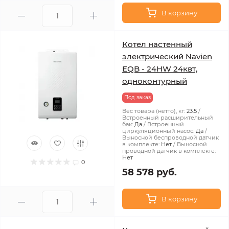
В корзину
Котел настенный
электрический Navien
EQB - 24HW 24квт,
одноконтурный
Под заказ
Вес товара (нетто), кг:
23.5
Встроенный расширительный
бак:
Да
Встроенный
циркуляционный насос:
Да
Выносной беспроводной датчик
в комплекте:
Нет
Выносной
проводной датчик в комплекте:
Нет
0
58 578 руб.
В корзину