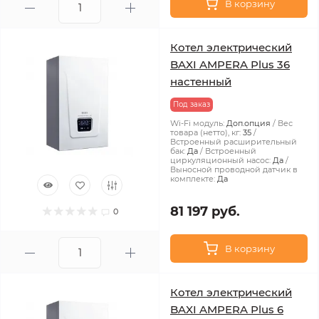
В корзину
Котел электрический
BAXI AMPERA Plus 36
настенный
Под заказ
Wi-Fi модуль:
Доп.опция
Вес
товара (нетто), кг:
35
Встроенный расширительный
бак:
Да
Встроенный
циркуляционный насос:
Да
Выносной проводной датчик в
комплекте:
Да
81 197 руб.
0
В корзину
Котел электрический
BAXI AMPERA Plus 6