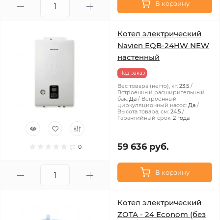
В корзину
Котел электрический
Navien EQB-24HW NEW
настенный
Под заказ
Вес товара (нетто), кг:
23.5
Встроенный расширительный
бак:
Да
Встроенный
циркуляционный насос:
Да
Высота товара, см:
24.5
Гарантийный срок:
2 года
59 636 руб.
0
В корзину
Котел электрический
ZOTA - 24 Econom (без