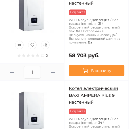
настенный
Под заказ
Wi-Fi модуль:
Доп.опция
Вес
товара (нетто), кг:
31
Встроенный расширительный
бак:
Да
Встроенный
циркуляционный насос:
Да
Выносной проводной датчик в
комплекте:
Да
58 703 руб.
0
В корзину
Котел электрический
BAXI AMPERA Plus 9
настенный
Под заказ
Wi-Fi модуль:
Доп.опция
Вес
товара (нетто), кг:
34
Встроенный расширительный