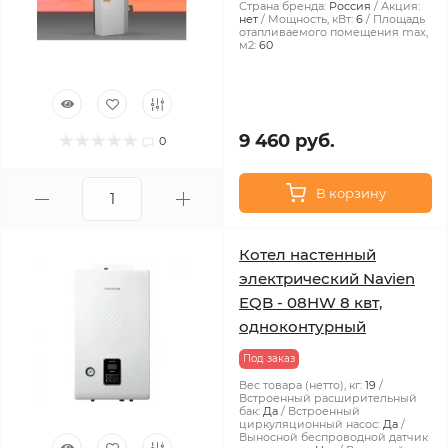
Страна бренда:
Россия
Акция:
нет
Мощность, кВт:
6
Площадь
отапливаемого помещения max,
м2:
60
9 460 руб.
0
В корзину
Котел настенный
электрический Navien
EQB - 08HW 8 квт,
одноконтурный
Под заказ
Вес товара (нетто), кг:
19
Встроенный расширительный
бак:
Да
Встроенный
циркуляционный насос:
Да
Выносной беспроводной датчик