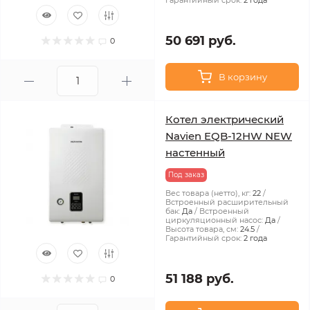
Гарантийный срок:
2 года
50 691 руб.
0
В корзину
Котел электрический
Navien EQB-12HW NEW
настенный
Под заказ
Вес товара (нетто), кг:
22
Встроенный расширительный
бак:
Да
Встроенный
циркуляционный насос:
Да
Высота товара, см:
24.5
Гарантийный срок:
2 года
51 188 руб.
0