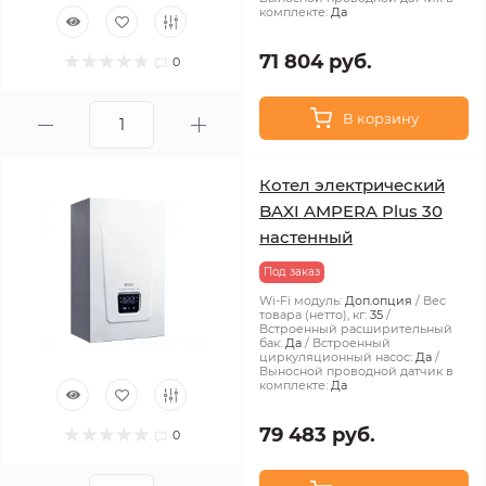
комплекте:
Да
71 804 руб.
0
В корзину
Котел электрический
BAXI AMPERA Plus 30
настенный
Под заказ
Wi-Fi модуль:
Доп.опция
Вес
товара (нетто), кг:
35
Встроенный расширительный
бак:
Да
Встроенный
циркуляционный насос:
Да
Выносной проводной датчик в
комплекте:
Да
79 483 руб.
0