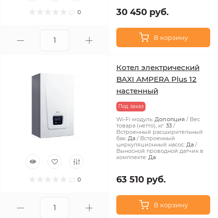
30 450 руб.
0
В корзину
Котел электрический
BAXI AMPERA Plus 12
настенный
Под заказ
Wi-Fi модуль:
Доп.опция
Вес
товара (нетто), кг:
33
Встроенный расширительный
бак:
Да
Встроенный
циркуляционный насос:
Да
Выносной проводной датчик в
комплекте:
Да
63 510 руб.
0
В корзину