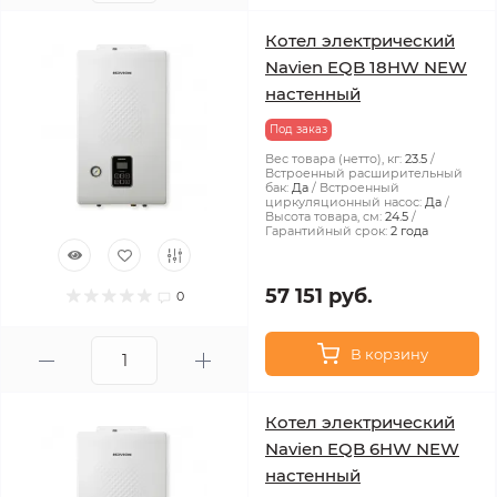
Котел электрический
Navien EQB 18HW NEW
настенный
Под заказ
Вес товара (нетто), кг:
23.5
Встроенный расширительный
бак:
Да
Встроенный
циркуляционный насос:
Да
Высота товара, см:
24.5
Гарантийный срок:
2 года
57 151 руб.
0
В корзину
Котел электрический
Navien EQB 6HW NEW
настенный