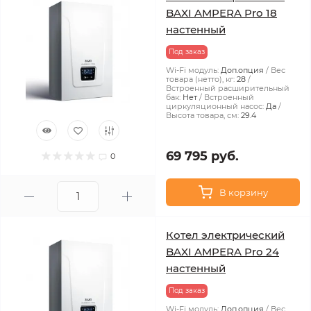
BAXI AMPERA Pro 18
настенный
Под заказ
Wi-Fi модуль:
Доп.опция
Вес
товара (нетто), кг:
28
Встроенный расширительный
бак:
Нет
Встроенный
циркуляционный насос:
Да
Высота товара, см:
29.4
69 795 руб.
0
В корзину
Котел электрический
BAXI AMPERA Pro 24
настенный
Под заказ
Wi-Fi модуль:
Доп.опция
Вес