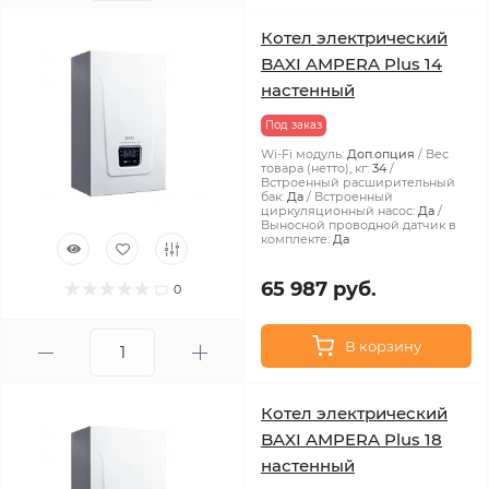
Котел электрический
BAXI AMPERA Plus 14
настенный
Под заказ
Wi-Fi модуль:
Доп.опция
Вес
товара (нетто), кг:
34
Встроенный расширительный
бак:
Да
Встроенный
циркуляционный насос:
Да
Выносной проводной датчик в
комплекте:
Да
65 987 руб.
0
В корзину
Котел электрический
BAXI AMPERA Plus 18
настенный