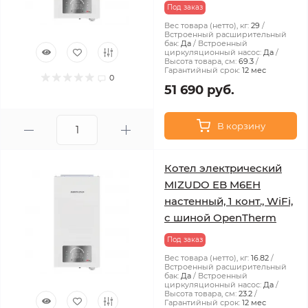
Под заказ
Вес товара (нетто), кг:
29
Встроенный расширительный
бак:
Да
Встроенный
циркуляционный насос:
Да
Высота товара, см:
69.3
Гарантийный срок:
12 мес
0
51 690 руб.
В корзину
Котел электрический
MIZUDO EB M6EH
настенный, 1 конт., WiFi,
с шиной OpenTherm
Под заказ
Вес товара (нетто), кг:
16.82
Встроенный расширительный
бак:
Да
Встроенный
циркуляционный насос:
Да
Высота товара, см:
23.2
Гарантийный срок:
12 мес