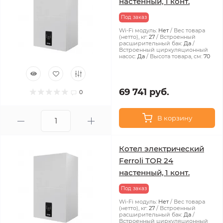
настенный, 1 конт.
Под заказ
Wi-Fi модуль:
Нет
Вес товара
(нетто), кг:
27
Встроенный
расширительный бак:
Да
Встроенный циркуляционный
насос:
Да
Высота товара, см:
70
69 741 руб.
0
В корзину
Котел электрический
Ferroli TOR 24
настенный, 1 конт.
Под заказ
Wi-Fi модуль:
Нет
Вес товара
(нетто), кг:
27
Встроенный
расширительный бак:
Да
Встроенный циркуляционный