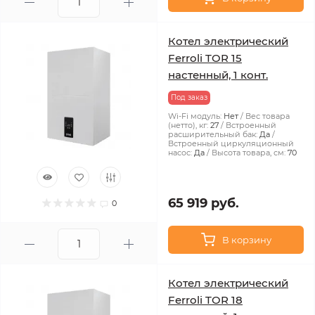
Котел электрический
Ferroli TOR 15
настенный, 1 конт.
Под заказ
Wi-Fi модуль:
Нет
Вес товара
(нетто), кг:
27
Встроенный
расширительный бак:
Да
Встроенный циркуляционный
насос:
Да
Высота товара, см:
70
65 919 руб.
0
В корзину
Котел электрический
Ferroli TOR 18