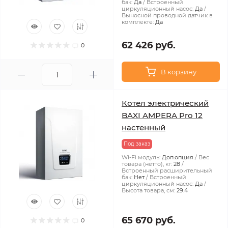
бак:
Да
Встроенный
циркуляционный насос:
Да
Выносной проводной датчик в
комплекте:
Да
62 426 руб.
0
В корзину
Котел электрический
BAXI AMPERA Pro 12
настенный
Под заказ
Wi-Fi модуль:
Доп.опция
Вес
товара (нетто), кг:
28
Встроенный расширительный
бак:
Нет
Встроенный
циркуляционный насос:
Да
Высота товара, см:
29.4
65 670 руб.
0