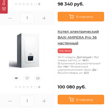
98 340 руб.
0
В корзину
Котел электрический
BAXI AMPERA Pro 36
настенный
Под заказ
Wi-Fi модуль:
Доп.опция
Вес
товара (нетто), кг:
46.5
Встроенный расширительный
бак:
Нет
Встроенный
циркуляционный насос:
Да
Высота товара, см:
42.5
100 080 руб.
0
В корзину