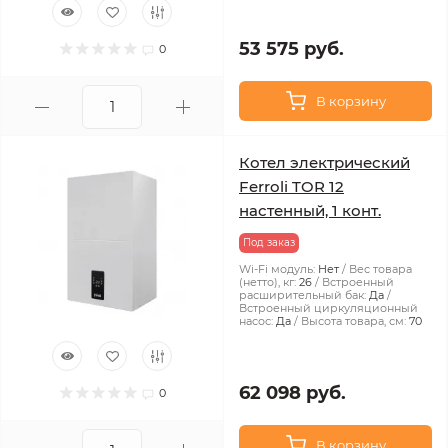
53 575 руб.
0
В корзину
Котел электрический
Ferroli TOR 12
настенный, 1 конт.
Под заказ
Wi-Fi модуль:
Нет
Вес товара
(нетто), кг:
26
Встроенный
расширительный бак:
Да
Встроенный циркуляционный
насос:
Да
Высота товара, см:
70
62 098 руб.
0
В корзину