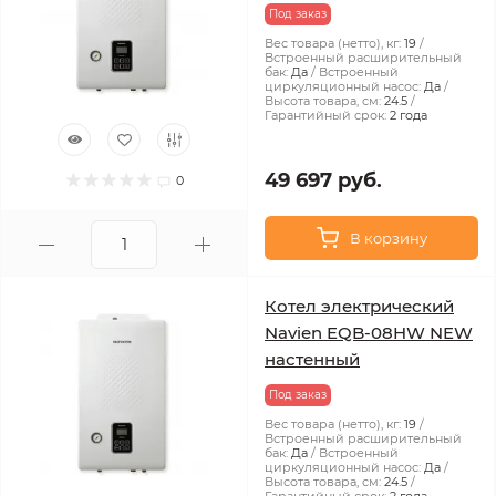
Под заказ
Вес товара (нетто), кг:
19
Встроенный расширительный
бак:
Да
Встроенный
циркуляционный насос:
Да
Высота товара, см:
24.5
Гарантийный срок:
2 года
49 697 руб.
0
В корзину
Котел электрический
Navien EQB-08HW NEW
настенный
Под заказ
Вес товара (нетто), кг:
19
Встроенный расширительный
бак:
Да
Встроенный
циркуляционный насос:
Да
Высота товара, см:
24.5