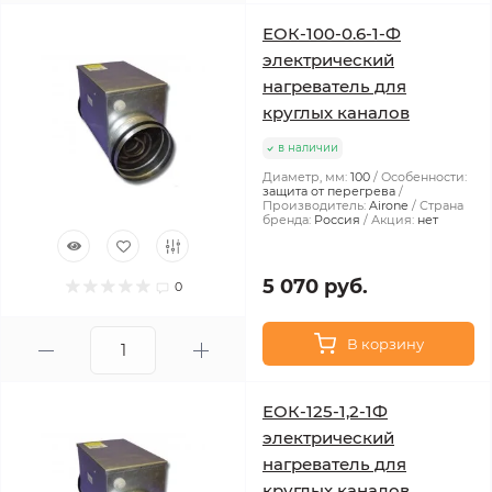
ЕОК-100-0.6-1-Ф
электрический
нагреватель для
круглых каналов
в наличии
Диаметр, мм:
100
Особенности:
защита от перегрева
Производитель:
Airone
Страна
бренда:
Россия
Акция:
нет
5 070 руб.
0
В корзину
ЕОК-125-1,2-1Ф
электрический
нагреватель для
круглых каналов