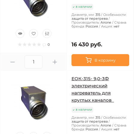
в наличии
Диаметр, мм:
315
Особенности:
защита от перегрева
Производитель:
Airone
Страна
бренда:
Россия
Акция:
нет
16 430 руб.
0
В корзину
ЕОК-315- 9,0-3Ф
электрический
нагреватель для
круглых каналов
в наличии
Диаметр, мм:
315
Особенности:
защита от перегрева
Производитель:
Airone
Страна
бренда:
Россия
Акция:
нет