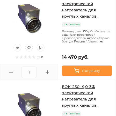
электрический
нагреватель для
круглых каналов
в наличии
Диаметр, мм:
250
Особенности:
защита от перегрева
Производитель:
Airone
Страна
бренда:
Россия
Акция:
нет
14 470 руб.
0
В корзину
ЕОК-250- 9,0-3Ф
электрический
нагреватель для
круглых каналов
в наличии