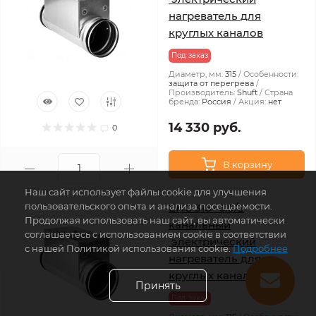
нагреватель для
круглых каналов
Под заказ
Диаметр, мм:
315
Особенности:
защита от перегрева
Производитель:
Shuft
Страна
бренда:
Россия
Акция:
нет
14 330 руб.
0
В корзину
Наш сайт использует файлы cookie для улучшения
пользовательского опыта и анализа посещаемости.
EHC 315- 6.0/2
Продолжая использовать наш сайт, вы автоматически
канальный
соглашаетесь с использованием cookie в соответствии
электрический
с нашей Политикой использования cookie.
Подробнее
нагреватель для
круглых каналов
Принять
Под заказ