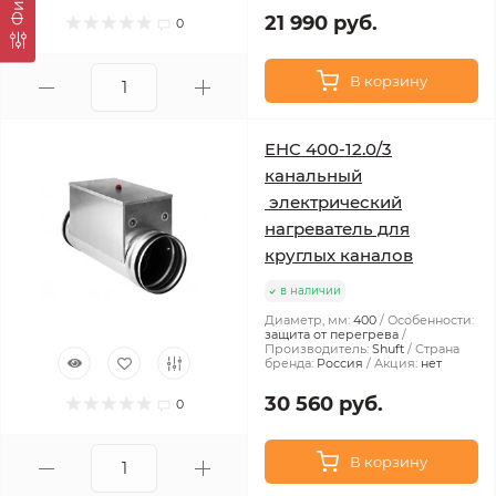
21 990 руб.
0
В корзину
EHC 400-12.0/3
канальный
электрический
нагреватель для
круглых каналов
в наличии
Диаметр, мм:
400
Особенности:
защита от перегрева
Производитель:
Shuft
Страна
бренда:
Россия
Акция:
нет
30 560 руб.
0
В корзину