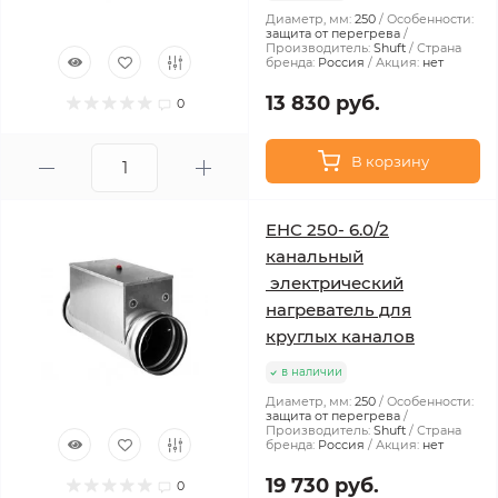
Диаметр, мм:
250
Особенности:
защита от перегрева
Производитель:
Shuft
Страна
бренда:
Россия
Акция:
нет
13 830 руб.
0
В корзину
EHC 250- 6.0/2
канальный
электрический
нагреватель для
круглых каналов
в наличии
Диаметр, мм:
250
Особенности:
защита от перегрева
Производитель:
Shuft
Страна
бренда:
Россия
Акция:
нет
19 730 руб.
0