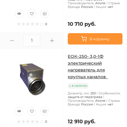
Производитель:
Airone
Страна
бренда:
Россия
Акция:
нет
10 710 руб.
0
В корзину
ЕОК-250- 3,0-1Ф
электрический
нагреватель для
круглых каналов
в наличии
Диаметр, мм:
250
Особенности:
защита от перегрева
Производитель:
Airone
Страна
бренда:
Россия
Акция:
нет
12 910 руб.
0