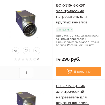
ЕОК-315- 6,0-2Ф
электрический
нагреватель для
круглых каналов
в наличии
Диаметр, мм:
315
Особенности:
защита от перегрева
Производитель:
Airone
Страна
бренда:
Россия
Акция:
нет
14 290 руб.
0
В корзину
ЕОК-315- 6,0-3Ф
электрический
нагреватель для
круглых каналов