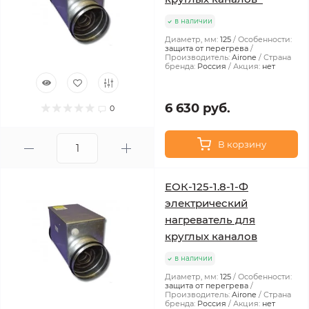
в наличии
Диаметр, мм:
125
Особенности:
защита от перегрева
Производитель:
Airone
Страна
бренда:
Россия
Акция:
нет
6 630 руб.
0
В корзину
ЕОК-125-1.8-1-Ф
электрический
нагреватель для
круглых каналов
в наличии
Диаметр, мм:
125
Особенности:
защита от перегрева
Производитель:
Airone
Страна
бренда:
Россия
Акция:
нет