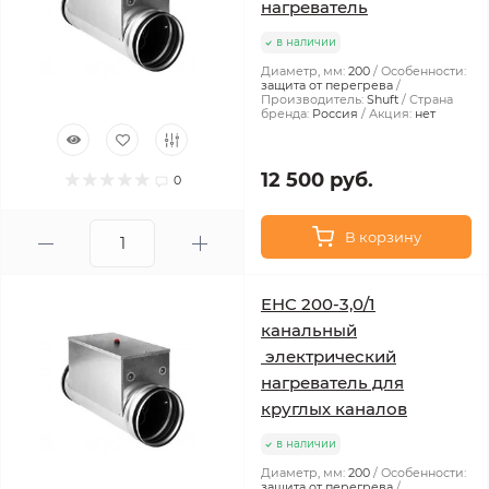
нагреватель
в наличии
Диаметр, мм:
200
Особенности:
защита от перегрева
Производитель:
Shuft
Страна
бренда:
Россия
Акция:
нет
12 500 руб.
0
В корзину
EHC 200-3,0/1
канальный
электрический
нагреватель для
круглых каналов
в наличии
Диаметр, мм:
200
Особенности:
защита от перегрева