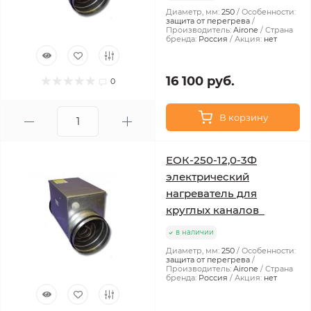
Диаметр, мм:
250
Особенности:
защита от перегрева
Производитель:
Airone
Страна
бренда:
Россия
Акция:
нет
16 100 руб.
0
В корзину
ЕОК-250-12,0-3Ф
электрический
нагреватель для
круглых каналов
в наличии
Диаметр, мм:
250
Особенности:
защита от перегрева
Производитель:
Airone
Страна
бренда:
Россия
Акция:
нет