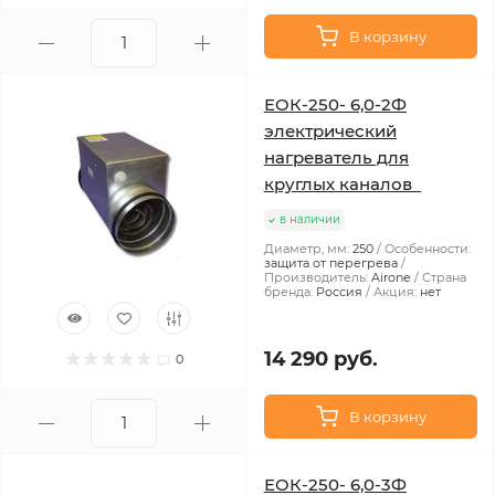
В корзину
ЕОК-250- 6,0-2Ф
электрический
нагреватель для
круглых каналов
в наличии
Диаметр, мм:
250
Особенности:
защита от перегрева
Производитель:
Airone
Страна
бренда:
Россия
Акция:
нет
14 290 руб.
0
В корзину
ЕОК-250- 6,0-3Ф