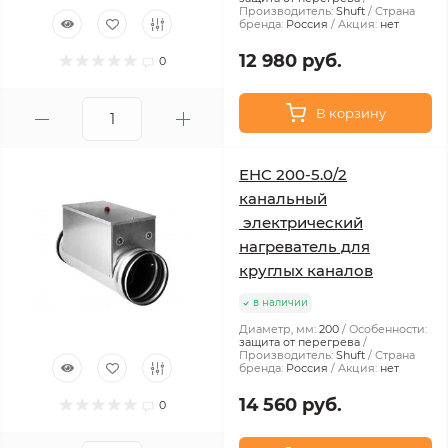
Производитель:
Shuft
Страна
бренда:
Россия
Акция:
нет
12 980 руб.
0
В корзину
EHC 200-5.0/2
канальный
электрический
нагреватель для
круглых каналов
в наличии
Диаметр, мм:
200
Особенности:
защита от перегрева
Производитель:
Shuft
Страна
бренда:
Россия
Акция:
нет
14 560 руб.
0