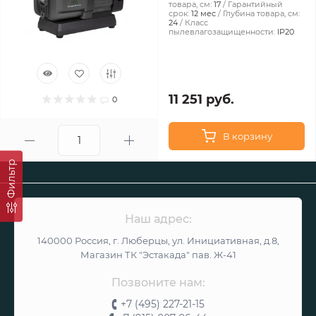
товара, см:
17
Гарантийный
срок:
12 мес
Глубина товара, см:
24
Класс
пылевлагозащищенности:
IP20
11 251 руб.
0
В корзину
Фильтр
Наш адрес:
140000 Россия, г. Люберцы, ул. Инициативная, д.8,
Магазин ТК "Эстакада" пав. Ж-41
Позвоните нам:
+7 (495) 227-21-15