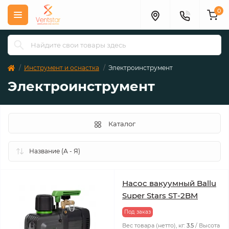
0
Инструмент и оснастка
Электроинструмент
Электроинструмент
Каталог
Насос вакуумный Ballu
Super Stars ST-2BM
Под заказ
Вес товара (нетто), кг:
3.5
Высота