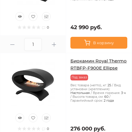
42 990 руб.
0
В корзину
Биокамин Royal Thermo
RTBFP-F900E Ellipse
Под заказ
Вес товара (нетто), кг:
25
Вид
установки (крепления):
Настольная
Время горения:
3 ч
Высота товара, см:
60
Гарантийный срок:
2 года
276 000 руб.
0