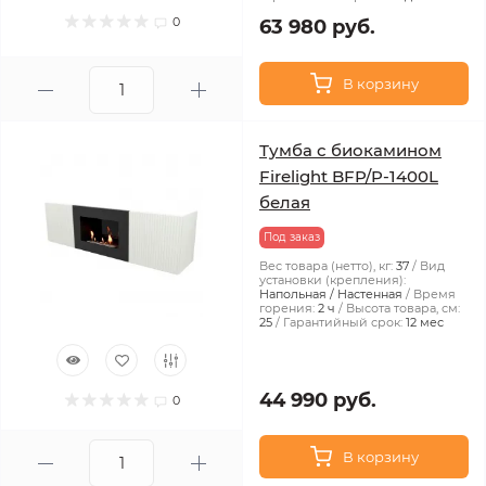
0
63 980 руб.
В корзину
Тумба с биокамином
Firelight BFP/P-1400L
белая
Под заказ
Вес товара (нетто), кг:
37
Вид
установки (крепления):
Напольная / Настенная
Время
горения:
2 ч
Высота товара, см:
25
Гарантийный срок:
12 мес
44 990 руб.
0
В корзину