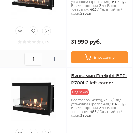
установки (крепления):
В нишу
Время горения:
3 ч
Высота
товара, см:
46.5
Гарантийный
срок:
2 года
31 990 руб.
0
В корзину
Биокамин Firelight BFP-
P700LC left corner
Под заказ
Вес товара (нетто), кг:
16
Вид
установки (крепления):
В нишу
Время горения:
3 ч
Высота
товара, см:
46.5
Гарантийный
срок:
2 года