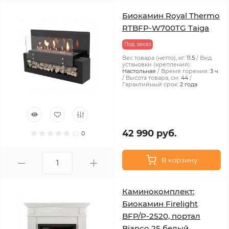
Биокамин Royal Thermo
RTBFP-W700TG Taiga
Под заказ
Вес товара (нетто), кг:
11.5
Вид
установки (крепления):
Настольная
Время горения:
3 ч
Высота товара, см:
44
Гарантийный срок:
2 года
42 990 руб.
0
В корзину
Каминокомплект:
Биокамин Firelight
BFP/P-2520, портал
Bianco 25 белый