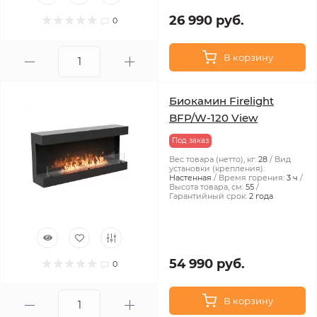
26 990 руб.
0
В корзину
Биокамин Firelight
BFP/W-120 View
Под заказ
Вес товара (нетто), кг:
28
Вид
установки (крепления):
Настенная
Время горения:
3 ч
Высота товара, см:
55
Гарантийный срок:
2 года
54 990 руб.
0
В корзину