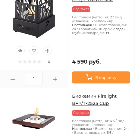
Под заказ
Вес товара (нетто), кг:
2
Вид
установки (крепления):
Настольная
Высота товара, см:
20
Гарантийный срок:
2 года
Глубина товара, см:
19
4 590 руб.
0
В корзину
Биокамин Firelight
BFP/T-2525 Cup
Под заказ
Вес товара (нетто), кг:
4.5
Вид
установки (крепления):
Настольная
Время горения:
2 ч
Высота товара, см:
6.6