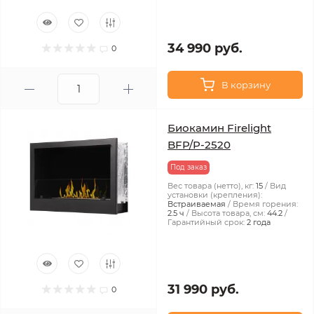
34 990 руб.
0
В корзину
Биокамин Firelight
BFP/P-2520
Под заказ
Вес товара (нетто), кг:
15
Вид
установки (крепления):
Встраиваемая
Время горения:
2.5 ч
Высота товара, см:
44.2
Гарантийный срок:
2 года
31 990 руб.
0