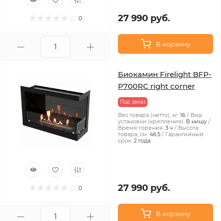
27 990 руб.
0
В корзину
Биокамин Firelight BFP-
P700RC right corner
Под заказ
Вес товара (нетто), кг:
16
Вид
установки (крепления):
В нишу
Время горения:
3 ч
Высота
товара, см:
46.5
Гарантийный
срок:
2 года
27 990 руб.
0
В корзину