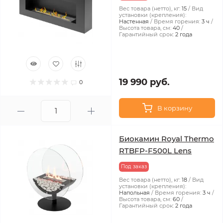
Вес товара (нетто), кг:
15
Вид
установки (крепления):
Настенная
Время горения:
3 ч
Высота товара, см:
40
Гарантийный срок:
2 года
19 990 руб.
0
В корзину
Биокамин Royal Thermo
RTBFP-F500L Lens
Под заказ
Вес товара (нетто), кг:
18
Вид
установки (крепления):
Напольная
Время горения:
3 ч
Высота товара, см:
60
Гарантийный срок:
2 года