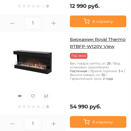
12 990 руб.
0
В корзину
Биокамин Royal Thermo
RTBFP-W120V View
Под заказ
Вес товара (нетто), кг:
28
Вид
установки (крепления):
Настенная
Время горения:
3 ч
Высота товара, см:
55
Гарантийный срок:
2 года
54 990 руб.
0
В корзину