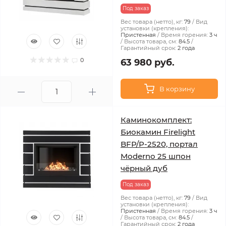
Под заказ
Вес товара (нетто), кг:
79
Вид
установки (крепления):
Пристенная
Время горения:
3 ч
Высота товара, см:
84.5
Гарантийный срок:
2 года
0
63 980 руб.
В корзину
Каминокомплект:
Биокамин Firelight
BFP/P-2520, портал
Moderno 25 шпон
чёрный дуб
Под заказ
Вес товара (нетто), кг:
79
Вид
установки (крепления):
Пристенная
Время горения:
3 ч
Высота товара, см:
84.5
Гарантийный срок:
2 года