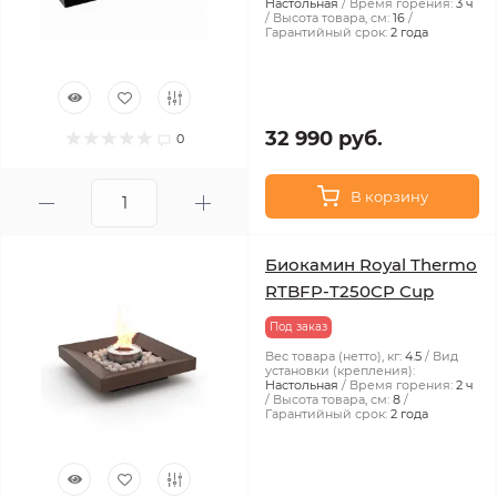
Настольная
Время горения:
3 ч
Высота товара, см:
16
Гарантийный срок:
2 года
32 990 руб.
0
В корзину
Биокамин Royal Thermo
RTBFP-T250CP Cup
Под заказ
Вес товара (нетто), кг:
4.5
Вид
установки (крепления):
Настольная
Время горения:
2 ч
Высота товара, см:
8
Гарантийный срок:
2 года