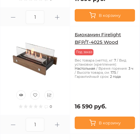
В корзину
Биокамин Firelight
BFP/T-4025 Wood
Под заказ
Вес товара (нетто), кг:
7
Вид
установки (крепления):
Настольная
Время горения:
3 ч
Высота товара, см:
17.5
Гарантийный срок:
2 года
16 590 руб.
0
В корзину