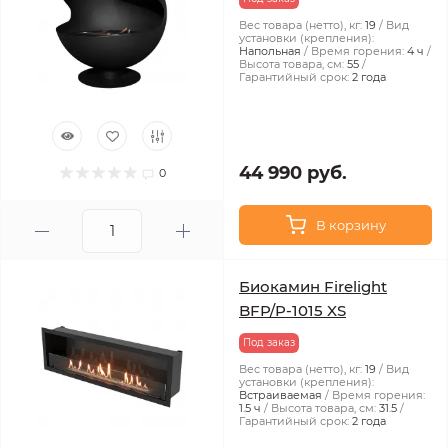
Вес товара (нетто), кг:
19
Вид
установки (крепления):
Напольная
Время горения:
4 ч
Высота товара, см:
55
Гарантийный срок:
2 года
44 990 руб.
0
В корзину
Биокамин Firelight
BFP/P-1015 XS
Под заказ
Вес товара (нетто), кг:
19
Вид
установки (крепления):
Встраиваемая
Время горения:
1.5 ч
Высота товара, см:
31.5
Гарантийный срок:
2 года