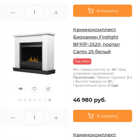
В корзину
Каминокомплект:
Биокамин Firelight
BFP/P-2520, портал
Canto 25 белый
Под заказ
Вес товара (нетто), кг:
40
Вид
установки (крепления):
Пристенная
Время горения:
3 ч
Высота товара, см:
61
Гарантийный срок:
2 года
46 980 руб.
0
В корзину
Каминокомплект: