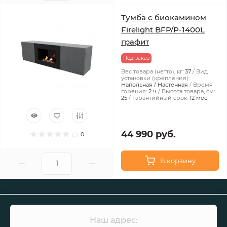
Тумба с биокамином
Firelight BFP/P-1400L
графит
Под заказ
Вес товара (нетто), кг:
37
Вид
установки (крепления):
Напольная / Настенная
Время
горения:
2 ч
Высота товара, см:
25
Гарантийный срок:
12 мес
44 990 руб.
0
В корзину
Наш адрес: