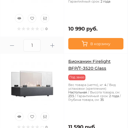
Гарантийный срок:
2 года
10 990 руб.
0
В корзину
Биокамин Firelight
BFP/T-3520 Glass
Под заказ
Вес товара (нетто), кг:
4
Вид
установки (крепления):
Настольная
Высота товара, см:
23.5
Гарантийный срок:
2 года
Глубина товара, см:
35
11 590 руб.
0