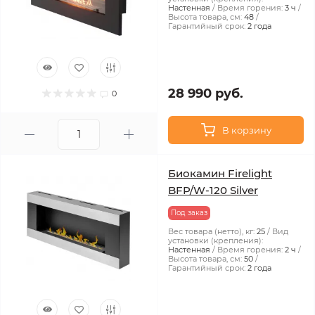
Настенная
Время горения:
3 ч
Высота товара, см:
48
Гарантийный срок:
2 года
28 990 руб.
0
В корзину
Биокамин Firelight
BFP/W-120 Silver
Под заказ
Вес товара (нетто), кг:
25
Вид
установки (крепления):
Настенная
Время горения:
2 ч
Высота товара, см:
50
Гарантийный срок:
2 года