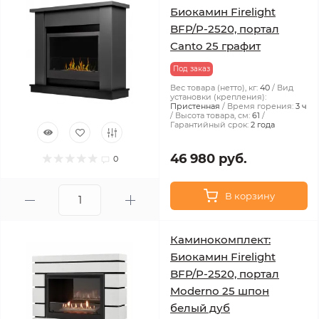
Биокамин Firelight
BFP/P-2520, портал
Canto 25 графит
Под заказ
Вес товара (нетто), кг:
40
Вид
установки (крепления):
Пристенная
Время горения:
3 ч
Высота товара, см:
61
Гарантийный срок:
2 года
46 980 руб.
0
В корзину
Каминокомплект:
Биокамин Firelight
BFP/P-2520, портал
Moderno 25 шпон
белый дуб