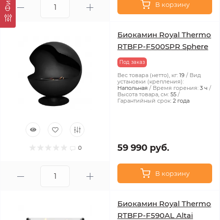
В корзину
Биокамин Royal Thermo
RTBFP-F500SPR Sphere
Под заказ
Вес товара (нетто), кг:
19
Вид
установки (крепления):
Напольная
Время горения:
3 ч
Высота товара, см:
55
Гарантийный срок:
2 года
59 990 руб.
0
В корзину
Биокамин Royal Thermo
RTBFP-F590AL Altai