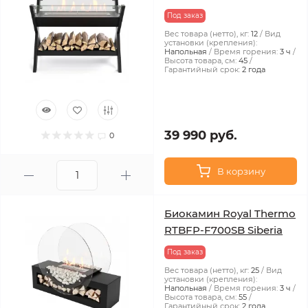
Под заказ
Вес товара (нетто), кг:
12
Вид
установки (крепления):
Напольная
Время горения:
3 ч
Высота товара, см:
45
Гарантийный срок:
2 года
39 990 руб.
0
В корзину
Биокамин Royal Thermo
RTBFP-F700SB Siberia
Под заказ
Вес товара (нетто), кг:
25
Вид
установки (крепления):
Напольная
Время горения:
3 ч
Высота товара, см:
55
Гарантийный срок:
2 года