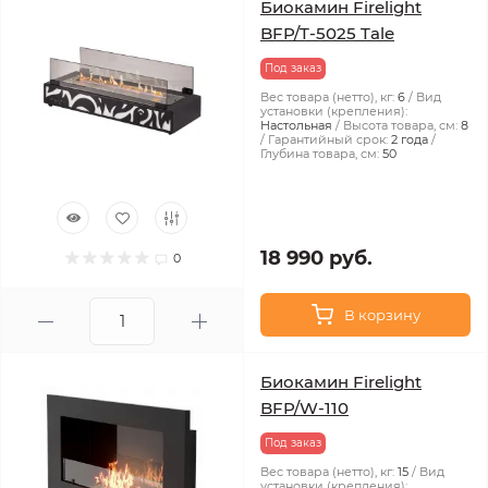
Биокамин Firelight
BFP/T-5025 Tale
Под заказ
Вес товара (нетто), кг:
6
Вид
установки (крепления):
Настольная
Высота товара, см:
8
Гарантийный срок:
2 года
Глубина товара, см:
50
18 990 руб.
0
В корзину
Биокамин Firelight
BFP/W-110
Под заказ
Вес товара (нетто), кг:
15
Вид
установки (крепления):