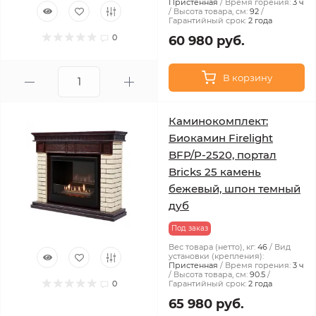
Пристенная
Время горения:
3 ч
Высота товара, см:
92
Гарантийный срок:
2 года
0
60 980 руб.
В корзину
Каминокомплект:
Биокамин Firelight
BFP/P-2520, портал
Bricks 25 камень
бежевый, шпон темный
дуб
Под заказ
Вес товара (нетто), кг:
46
Вид
установки (крепления):
Пристенная
Время горения:
3 ч
Высота товара, см:
90.5
0
Гарантийный срок:
2 года
65 980 руб.