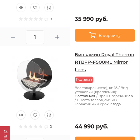
35 990 руб.
0
В корзину
Биокамин Royal Thermo
RTBFP-F500ML Mirror
Lens
Под заказ
Вес товара (нетто), кг:
18
Вид
установки (крепления):
Настольная
Время горения:
3 ч
Высота товара, см:
60
Гарантийный срок:
2 года
44 990 руб.
0
Фильтр