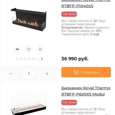
RTBFP-P1040XS
Под заказ
Вес товара (нетто), кг:
22
Вид
установки (крепления):
Встраиваемая
Время горения:
3 ч
Высота товара, см:
47.5
Гарантийный срок:
2 года
36 990 руб.
0
В корзину
Биокамин Royal Thermo
RTBFP-P600XS Modul
Под заказ
Вес товара (нетто), кг:
12
Вид
установки (крепления):