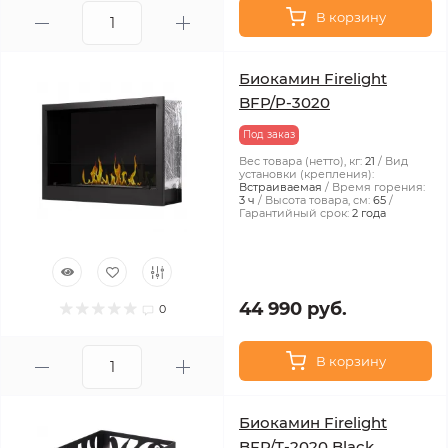
В корзину
Биокамин Firelight
BFP/P-3020
Под заказ
Вес товара (нетто), кг:
21
Вид
установки (крепления):
Встраиваемая
Время горения:
3 ч
Высота товара, см:
65
Гарантийный срок:
2 года
44 990 руб.
0
В корзину
Биокамин Firelight
BFP/T-2020 Black