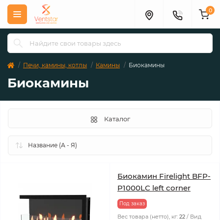
0
Печи, камины, котлы
Камины
Биокамины
Биокамины
Каталог
Биокамин Firelight BFP-
P1000LC left corner
Под заказ
Вес товара (нетто), кг:
22
Вид