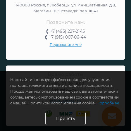
140000 Россия, г. Люберцы, ул. Инициативная, д.8,
Магазин ТК "Эстакада" пав. Ж-41
Позвоните нам:
+7 (495) 227-21-15
+7 (915) 007-06-44
Перезвоните мне
Время работы
Наш сайт использует файлы cookie для улучшения
Пн–Вс: 09:00-18:00
пользовательского опыта и анализа посещаемости.
Без выходных
Продолжая использовать наш сайт, вы автоматически
соглашаетесь с использованием cookie в соответствии
info@ventstar.ru
с нашей Политикой использования cookie.
Подробнее
Принять