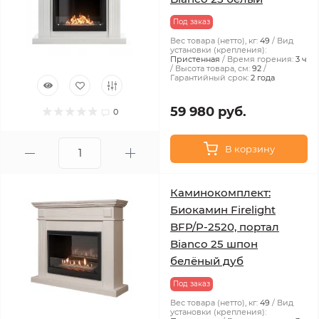
Под заказ
Вес товара (нетто), кг:
49
Вид
установки (крепления):
Пристенная
Время горения:
3 ч
Высота товара, см:
92
Гарантийный срок:
2 года
59 980 руб.
0
В корзину
Каминокомплект:
Биокамин Firelight
BFP/P-2520, портал
Bianco 25 шпон
белёный дуб
Под заказ
Вес товара (нетто), кг:
49
Вид
установки (крепления):