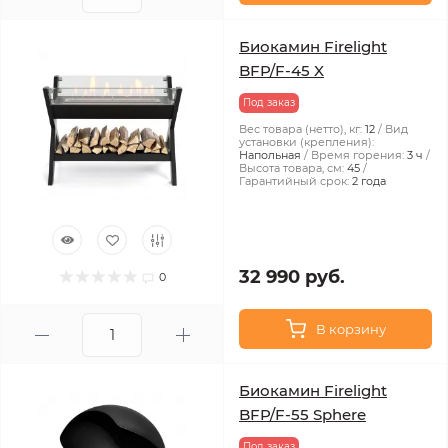
Биокамин Firelight
BFP/F-45 X
Под заказ
Вес товара (нетто), кг:
12
Вид
установки (крепления):
Напольная
Время горения:
3 ч
Высота товара, см:
45
Гарантийный срок:
2 года
32 990 руб.
0
В корзину
Биокамин Firelight
BFP/F-55 Sphere
Под заказ