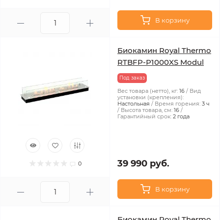
В корзину
Биокамин Royal Thermo
RTBFP-P1000XS Modul
Под заказ
Вес товара (нетто), кг:
16
Вид
установки (крепления):
Настольная
Время горения:
3 ч
Высота товара, см:
16
Гарантийный срок:
2 года
39 990 руб.
0
В корзину
Биокамин Royal Thermo