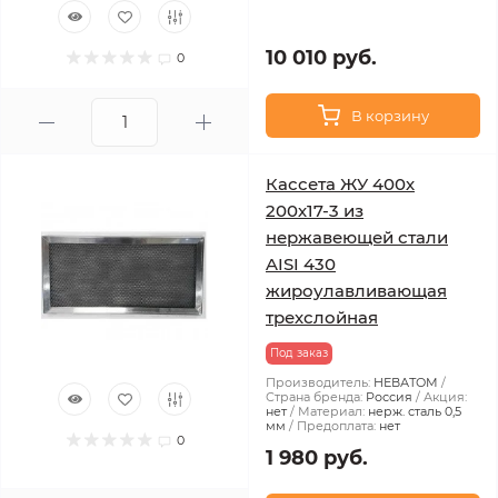
10 010 руб.
0
В корзину
Кассета ЖУ 400х
200х17-3 из
нержавеющей стали
AISI 430
жироулавливающая
трехслойная
Под заказ
Производитель:
НЕВАТОМ
Страна бренда:
Россия
Акция:
нет
Материал:
нерж. сталь 0,5
мм
Предоплата:
нет
0
1 980 руб.