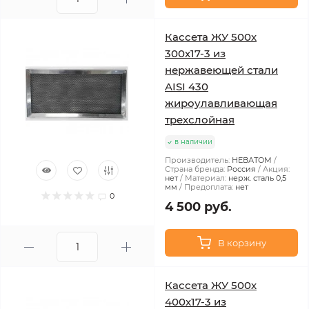
Кассета ЖУ 500х
300х17-3 из
нержавеющей стали
AISI 430
жироулавливающая
трехслойная
в наличии
Производитель:
НЕВАТОМ
Страна бренда:
Россия
Акция:
нет
Материал:
нерж. сталь 0,5
мм
Предоплата:
нет
0
4 500 руб.
В корзину
Кассета ЖУ 500х
400х17-3 из