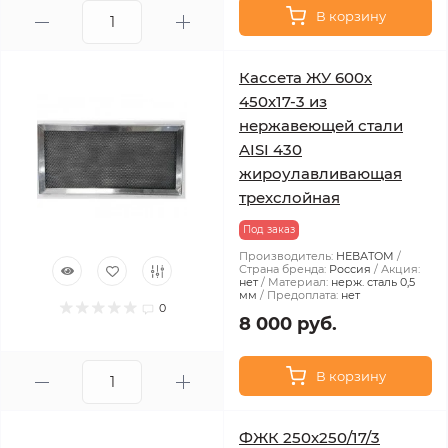
В корзину
Кассета ЖУ 600х
450х17-3 из
нержавеющей стали
AISI 430
жироулавливающая
трехслойная
Под заказ
Производитель:
НЕВАТОМ
Страна бренда:
Россия
Акция:
нет
Материал:
нерж. сталь 0,5
мм
Предоплата:
нет
0
8 000 руб.
В корзину
ФЖК 250х250/17/3