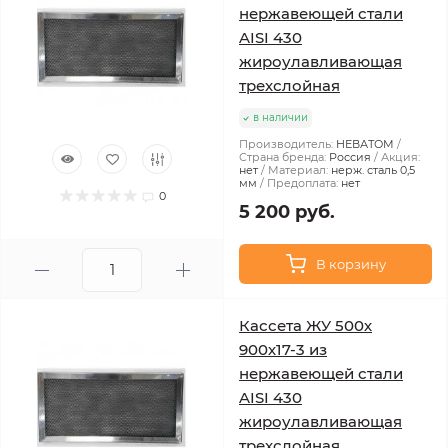
нержавеющей стали
AISI 430
жироулавливающая
трехслойная
в наличии
Производитель:
НЕВАТОМ
Страна бренда:
Россия
Акция:
нет
Материал:
нерж. сталь 0,5
мм
Предоплата:
нет
0
5 200 руб.
В корзину
Кассета ЖУ 500х
900х17-3 из
нержавеющей стали
AISI 430
жироулавливающая
трехслойная