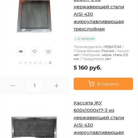
нержавеющей стали
AISI 430
жироулавливающая
трехслойная
в наличии
Производитель:
НЕВАТОМ
Страна бренда:
Россия
Акция:
нет
Материал:
нерж. сталь 0,5
мм
Предоплата:
нет
0
5 160 руб.
В корзину
Кассета ЖУ
600х1000х17-3 из
нержавеющей стали
AISI 430
жироулавливающая