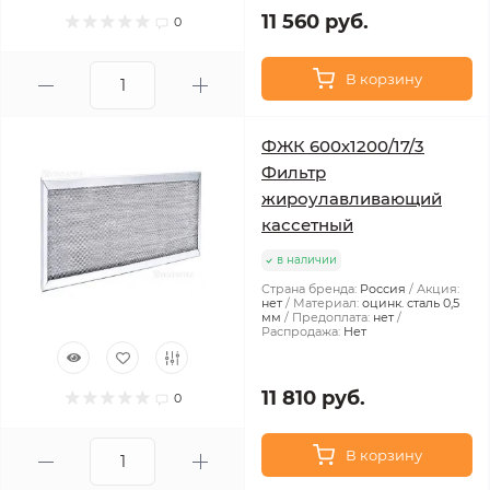
11 560 руб.
0
В корзину
ФЖК 600х1200/17/3
Фильтр
жироулавливающий
кассетный
в наличии
Страна бренда:
Россия
Акция:
нет
Материал:
оцинк. сталь 0,5
мм
Предоплата:
нет
Распродажа:
Нет
11 810 руб.
0
В корзину