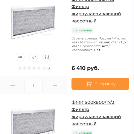
Фильтр
жироулавливающий
кассетный
в наличии
Страна бренда:
Россия
Акция:
нет
Материал:
оцинк. сталь 0,5
мм
Предоплата:
нет
Распродажа:
Нет
6 410 руб.
0
В корзину
ФЖК 500х800/17/3
Фильтр
жироулавливающий
кассетный
в наличии