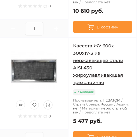
мм
Предоплата:
нет
0
10 610 руб.
В корзину
Кассета ЖУ 600х
300х17-3 из
нержавеющей стали
AISI 430
жироулавливающая
трехслойная
в наличии
Производитель:
НЕВАТОМ
Страна бренда:
Россия
Акция:
нет
Материал:
нерж. сталь 0,5
мм
Предоплата:
нет
0
5 477 руб.