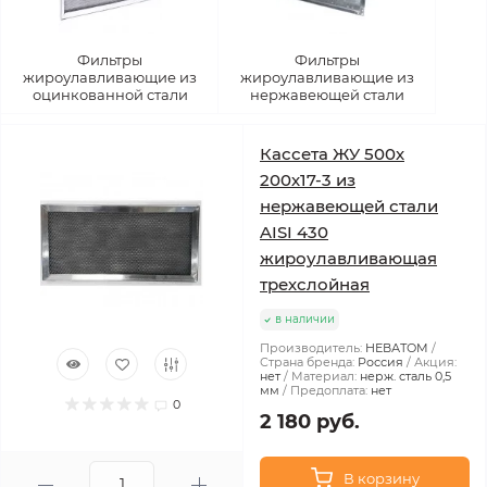
Фильтры
Фильтры
жироулавливающие из
жироулавливающие из
оцинкованной стали
нержавеющей стали
Кассета ЖУ 500х
200х17-3 из
нержавеющей стали
AISI 430
жироулавливающая
трехслойная
в наличии
Производитель:
НЕВАТОМ
Страна бренда:
Россия
Акция:
нет
Материал:
нерж. сталь 0,5
мм
Предоплата:
нет
0
2 180 руб.
В корзину