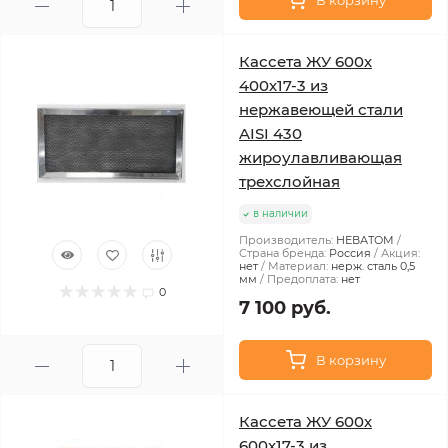
В корзину
Кассета ЖУ 600х
400х17-3 из
нержавеющей стали
AISI 430
жироулавливающая
трехслойная
в наличии
Производитель:
НЕВАТОМ
Страна бренда:
Россия
Акция:
нет
Материал:
нерж. сталь 0,5
мм
Предоплата:
нет
0
7 100 руб.
В корзину
Кассета ЖУ 600х
600х17-3 из