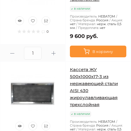
в наличии
Производитель:
НЕВАТОМ
Страна бренда:
Россия
Акция:
нет
Материал:
нерж. сталь 0,5
мм
Предоплата:
нет
0
9 600 руб.
В корзину
Кассета ЖУ
500х1000х17-3 из
нержавеющей стали
AISI 430
жироулавливающая
трехслойная
в наличии
Производитель:
НЕВАТОМ
Страна бренда:
Россия
Акция:
нет
Материал:
нерж. сталь 0,5