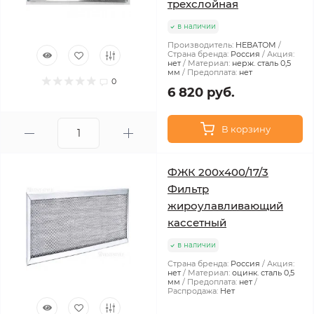
трехслойная
в наличии
Производитель:
НЕВАТОМ
Страна бренда:
Россия
Акция:
нет
Материал:
нерж. сталь 0,5
мм
Предоплата:
нет
0
6 820 руб.
В корзину
ФЖК 200х400/17/3
Фильтр
жироулавливающий
кассетный
в наличии
Страна бренда:
Россия
Акция:
нет
Материал:
оцинк. сталь 0,5
мм
Предоплата:
нет
Распродажа:
Нет