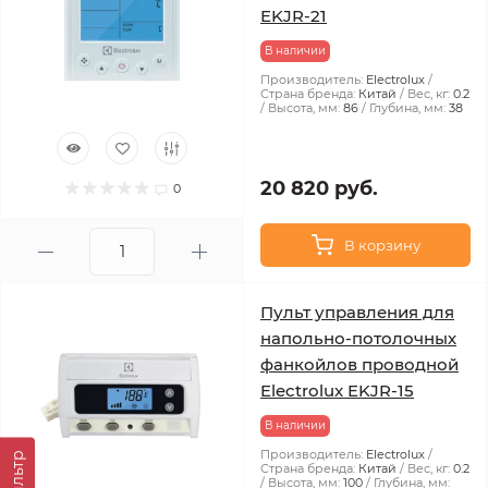
EKJR-21
В наличии
Производитель:
Electrolux
Страна бренда:
Китай
Вес, кг:
0.2
Высота, мм:
86
Глубина, мм:
38
20 820 руб.
0
В корзину
Пульт управления для
напольно-потолочных
фанкойлов проводной
Electrolux EKJR-15
В наличии
Производитель:
Electrolux
Фильтр
Страна бренда:
Китай
Вес, кг:
0.2
Высота, мм:
100
Глубина, мм: