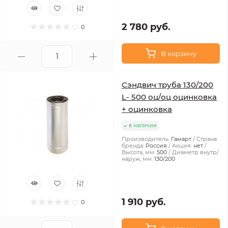
2 780 руб.
0
В корзину
Сэндвич труба 130/200
L- 500 оц/оц оцинковка
+ оцинковка
в наличии
Производитель:
Гамарт
Страна
бренда:
Россия
Акция:
нет
Высота, мм:
500
Диаметр внутр/
наруж, мм:
130/200
1 910 руб.
0