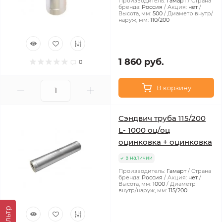
Производитель:
Гамарт
Страна
бренда:
Россия
Акция:
нет
Высота, мм:
500
Диаметр внутр/
наруж, мм:
110/200
1 860 руб.
0
В корзину
Сэндвич труба 115/200
L- 1000 оц/оц
оцинковка + оцинковка
в наличии
Производитель:
Гамарт
Страна
бренда:
Россия
Акция:
нет
Высота, мм:
1000
Диаметр
внутр/наруж, мм:
115/200
Фильтр