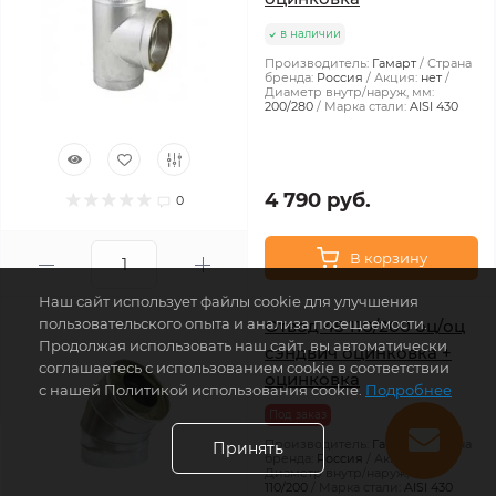
в наличии
Производитель:
Гамарт
Страна
бренда:
Россия
Акция:
нет
Диаметр внутр/наруж, мм:
200/280
Марка стали:
AISI 430
4 790 руб.
0
В корзину
Наш сайт использует файлы cookie для улучшения
пользовательского опыта и анализа посещаемости.
Отвод 45 110/200 оц/оц
Продолжая использовать наш сайт, вы автоматически
сэндвич оцинковка +
соглашаетесь с использованием cookie в соответствии
оцинковка
с нашей Политикой использования cookie.
Подробнее
Под заказ
Производитель:
Гамарт
Страна
Принять
бренда:
Россия
Акция:
нет
Диаметр внутр/наруж, мм:
110/200
Марка стали:
AISI 430