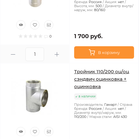
бренда:
Россия
Акция:
нет
Высота, мм:
500
Диаметр внутр/
наруж, мм:
80/160
1 700 руб.
0
В корзину
Тройник 110/200 оц/оц
сэндвич оцинковка +
оцинковка
в наличии
Производитель:
Гамарт
Страна
бренда:
Россия
Акция:
нет
Диаметр внутр/наруж, мм:
110/200
Марка стали:
AISI 430