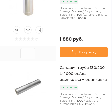
в наличии
Производитель:
Гамарт
Страна
бренда:
Россия
Акция:
нет
Высота, мм:
500
Диаметр внутр/
наруж, мм:
120/200
1 880 руб.
0
В корзину
Сэндвич труба 130/200
L- 1000 оц/оц
оцинковка + оцинковка
в наличии
Производитель:
Гамарт
Страна
бренда:
Россия
Акция:
нет
Высота, мм:
1000
Диаметр
внутр/наруж, мм:
130/200