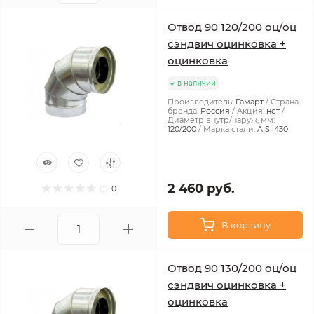
Отвод 90 120/200 оц/оц
сэндвич оцинковка +
оцинковка
в наличии
Производитель:
Гамарт
Страна
бренда:
Россия
Акция:
нет
Диаметр внутр/наруж, мм:
120/200
Марка стали:
AISI 430
2 460 руб.
0
В корзину
Отвод 90 130/200 оц/оц
сэндвич оцинковка +
оцинковка