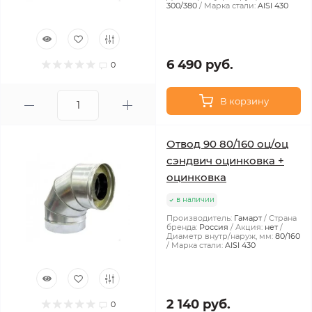
300/380
Марка стали:
AISI 430
6 490 руб.
0
В корзину
Отвод 90 80/160 оц/оц
сэндвич оцинковка +
оцинковка
в наличии
Производитель:
Гамарт
Страна
бренда:
Россия
Акция:
нет
Диаметр внутр/наруж, мм:
80/160
Марка стали:
AISI 430
2 140 руб.
0