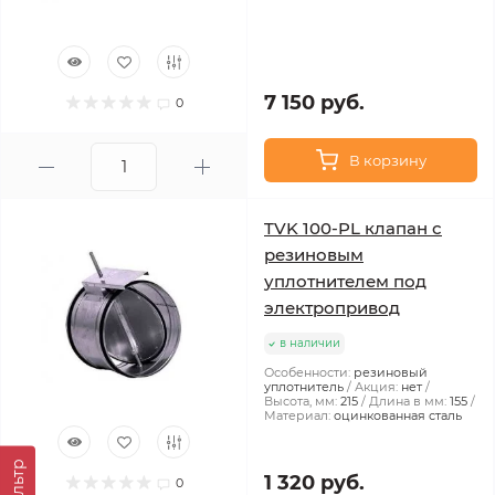
7 150 руб.
0
В корзину
TVK 100-PL клапан с
резиновым
уплотнителем под
электропривод
в наличии
Особенности:
резиновый
уплотнитель
Акция:
нет
Высота, мм:
215
Длина в мм:
155
Материал:
оцинкованная сталь
Фильтр
1 320 руб.
0