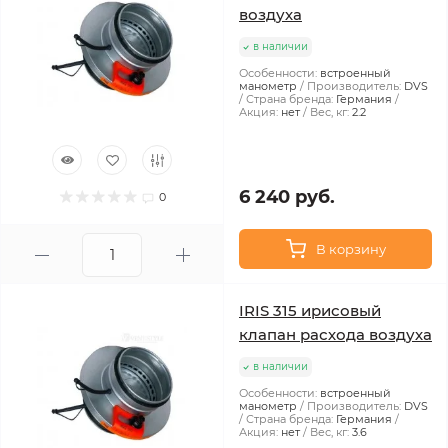
воздуха
в наличии
Особенности:
встроенный
манометр
Производитель:
DVS
Страна бренда:
Германия
Акция:
нет
Вес, кг:
2.2
6 240 руб.
0
В корзину
IRIS 315 ирисовый
клапан расхода воздуха
в наличии
Особенности:
встроенный
манометр
Производитель:
DVS
Страна бренда:
Германия
Акция:
нет
Вес, кг:
3.6