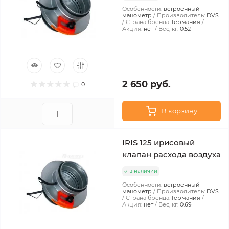
Особенности:
встроенный
манометр
Производитель:
DVS
Страна бренда:
Германия
Акция:
нет
Вес, кг:
0.52
2 650 руб.
0
В корзину
IRIS 125 ирисовый
клапан расхода воздуха
в наличии
Особенности:
встроенный
манометр
Производитель:
DVS
Страна бренда:
Германия
Акция:
нет
Вес, кг:
0.69