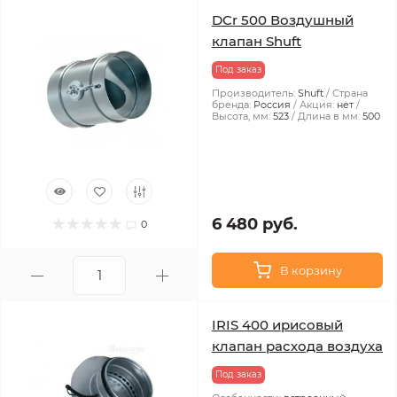
DCr 500 Воздушный
клапан Shuft
Под заказ
Производитель:
Shuft
Страна
бренда:
Россия
Акция:
нет
Высота, мм:
523
Длина в мм:
500
6 480 руб.
0
В корзину
IRIS 400 ирисовый
клапан расхода воздуха
Под заказ