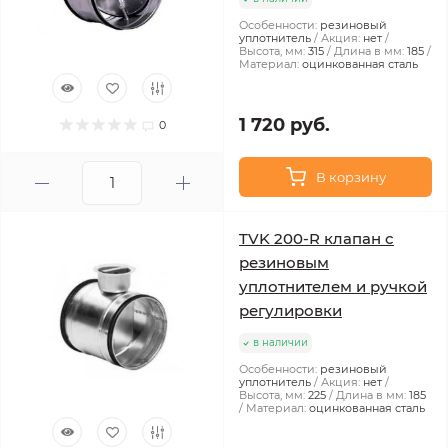
Особенности:
резиновый
уплотнитель
Акция:
нет
Высота, мм:
315
Длина в мм:
185
Материал:
оцинкованная сталь
1 720 руб.
0
В корзину
TVK 200-R клапан с
резиновым
уплотнителем и ручкой
регулировки
в наличии
Особенности:
резиновый
уплотнитель
Акция:
нет
Высота, мм:
225
Длина в мм:
185
Материал:
оцинкованная сталь