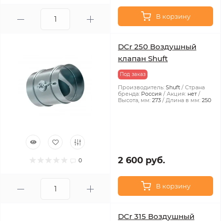
В корзину
DCr 250 Воздушный
клапан Shuft
Под заказ
Производитель:
Shuft
Страна
бренда:
Россия
Акция:
нет
Высота, мм:
273
Длина в мм:
250
2 600 руб.
0
В корзину
DCr 315 Воздушный