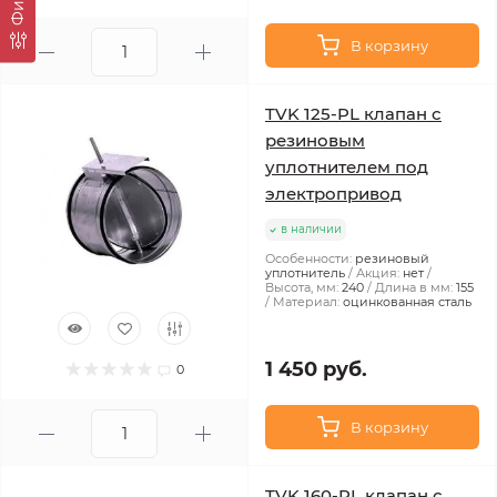
В корзину
TVK 125-PL клапан с
резиновым
уплотнителем под
электропривод
в наличии
Особенности:
резиновый
уплотнитель
Акция:
нет
Высота, мм:
240
Длина в мм:
155
Материал:
оцинкованная сталь
1 450 руб.
0
В корзину
TVK 160-PL клапан с