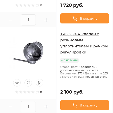
1 720 руб.
0
В корзину
TVK 250-R клапан с
резиновым
уплотнителем и ручкой
регулировки
в наличии
Особенности:
резиновый
уплотнитель
Акция:
нет
Высота, мм:
275
Длина в мм:
235
Материал:
оцинкованная сталь
2 100 руб.
0
В корзину