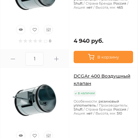
Shuft
Страна бренда:
Россия
Акция:
нет
Высота, мм:
465
4 940 руб.
0
В корзину
DCGAr 400 Воздушный
клапан
в наличии
Особенности:
резиновый
уплотнитель
Производитель:
Shuft
Страна бренда:
Россия
Акция:
нет
Высота, мм:
510