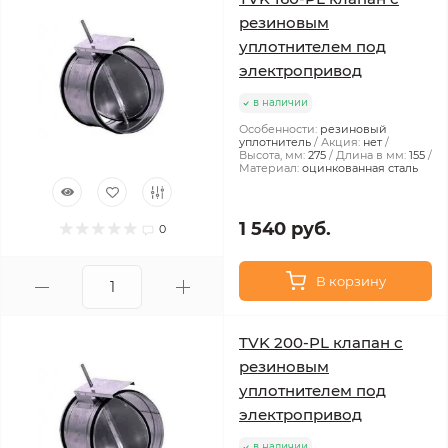
резиновым
уплотнителем под
электропривод
в наличии
Особенности:
резиновый
уплотнитель
Акция:
нет
Высота, мм:
275
Длина в мм:
155
Материал:
оцинкованная сталь
1 540 руб.
0
В корзину
TVK 200-PL клапан с
резиновым
уплотнителем под
электропривод
в наличии