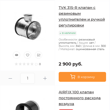
TVK 315-R клапан с
резиновым
уплотнителем и ручкой
регулировки
в наличии
Особенности:
резиновый
уплотнитель
Акция:
нет
Высота, мм:
340
Длина в мм:
300
Материал:
оцинкованная сталь
2 900 руб.
0
В корзину
AIRFIX 100 клапан
постоянного расхода
воздуха