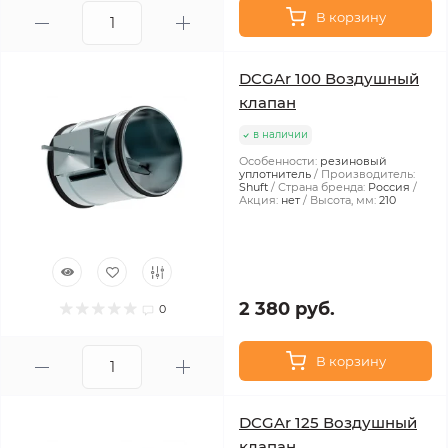
В корзину
DCGAr 100 Воздушный
клапан
в наличии
Особенности:
резиновый
уплотнитель
Производитель:
Shuft
Страна бренда:
Россия
Акция:
нет
Высота, мм:
210
2 380 руб.
0
В корзину
DCGAr 125 Воздушный
клапан