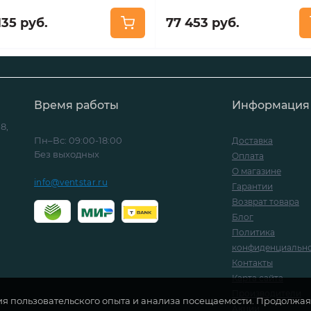
135 руб.
77 453 руб.
Время работы
Информация
8,
Пн–Вс: 09:00-18:00
Доставка
Без выходных
Оплата
О магазине
info@ventstar.ru
Гарантии
Возврат товара
Блог
Политика
конфиденциальн
Контакты
Карта сайта
Производители
ия пользовательского опыта и анализа посещаемости. Продолжая 
Акции