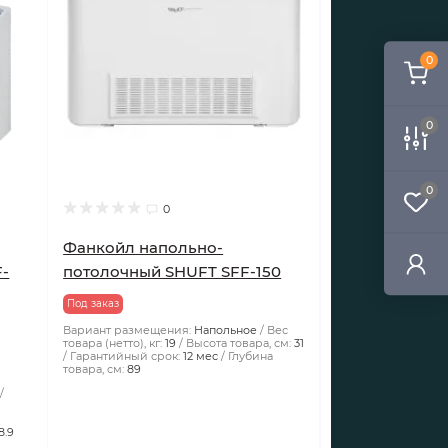
0
0
0
0
Фанкойл напольно-
F-
потолочный SHUFT SFF-150
Под заказ
Вариант размещения:
Напольное
Вес
товара (нетто), кг:
19
Высота товара, см:
31
Гарантийный срок:
12 мес
Глубина
товара, см:
89
8.9