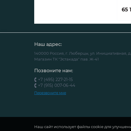
65 
Наш адрес:
140000 Россия, г. Люберцы, ул. Инициативная, д.
Магазин ТК "Эстакада" пав. Ж-41
Позвоните нам:
+7 (495) 227-21-15
+7 (915) 007-06-44
Перезвоните мне
Наш сайт использует файлы cookie для улучшен