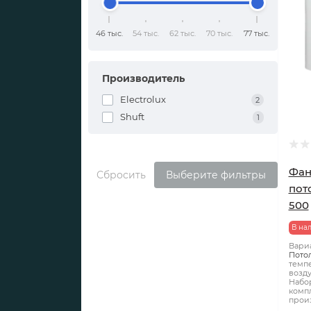
46 тыс.
54 тыс.
62 тыс.
70 тыс.
77 тыс.
Производитель
Electrolux
2
Shuft
1
Фан
Сбросить
Выберите фильтры
пот
500
В на
Вари
Пото
темп
возду
Набо
компл
произ