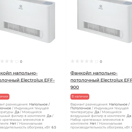
0
0
койл напольно-
Фанкойл напольно-
олочный Electrolux EFF-
потолочный Electrolux EF
900
личии
В наличии
ант размещения:
Напольное /
Вариант размещения:
Напольное /
лочное
Индикация текущей
Потолочное
Индикация текущей
ературы:
Да
Моющийся
температуры:
Да
Моющийся
шный фильтр в комплекте:
Да
воздушный фильтр в комплекте:
Да
р крепежных элементов в
Набор крепежных элементов в
екте:
Нет
Номинальная
комплекте:
Нет
Номинальная
водительность обогрева, кВт:
6.5
производительность обогрева, кВт: