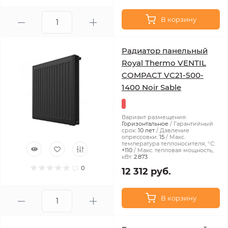
В корзину
Радиатор панельный
Royal Thermo VENTIL
COMPACT VC21-500-
1400 Noir Sable
Вариант размещения:
Горизонтальное
Гарантийный
срок:
10 лет
Давление
опрессовки:
15
Макс.
температура теплоносителя, °С:
+110
Макс. тепловая мощность,
кВт:
2.873
0
12 312 руб.
В корзину