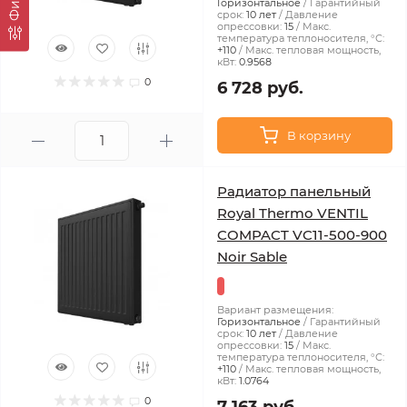
Горизонтальное
Гарантийный
срок:
10 лет
Давление
опрессовки:
15
Макс.
температура теплоносителя, °С:
+110
Макс. тепловая мощность,
кВт:
0.9568
0
6 728 руб.
В корзину
Радиатор панельный
Royal Thermo VENTIL
COMPACT VC11-500-900
Noir Sable
Вариант размещения:
Горизонтальное
Гарантийный
срок:
10 лет
Давление
опрессовки:
15
Макс.
температура теплоносителя, °С:
+110
Макс. тепловая мощность,
кВт:
1.0764
0