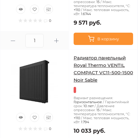
опрессовки:
15
Макс.
температура теплоносителя, °С:
+110
Макс. тепловая мощность,
кВт:
1.6744
0
9 571 руб.
В корзину
Радиатор панельный
Royal Thermo VENTIL
COMPACT VC11-500-1500
Noir Sable
Вариант размещения:
Горизонтальное
Гарантийный
срок:
10 лет
Давление
опрессовки:
15
Макс.
температура теплоносителя, °С:
+110
Макс. тепловая мощность,
кВт:
1.794
0
10 033 руб.