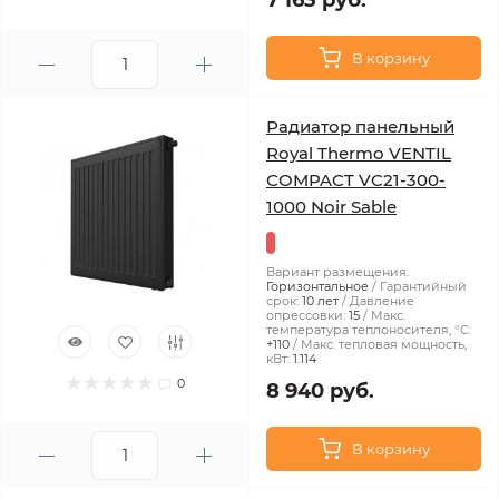
7 163 руб.
В корзину
Радиатор панельный
Royal Thermo VENTIL
COMPACT VC21-300-
1000 Noir Sable
Вариант размещения:
Горизонтальное
Гарантийный
срок:
10 лет
Давление
опрессовки:
15
Макс.
температура теплоносителя, °С:
+110
Макс. тепловая мощность,
кВт:
1.114
0
8 940 руб.
В корзину