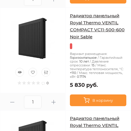
Радиатор панельный
Royal Thermo VENTIL
COMPACT VC11-500-600
Noir Sable
Вариант размещения:
Горизонтальное
Гарантийный
срок:
10 лет
Давление
опрессовки:
15
Макс.
температура теплоносителя, °С:
+110
Макс. тепловая мощность,
кВт:
0.7174
0
5 830 руб.
В корзину
Радиатор панельный
Royal Thermo VENTIL