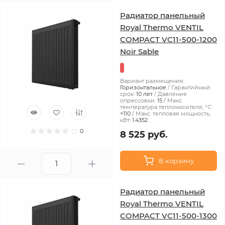
Радиатор панельный
Royal Thermo VENTIL
COMPACT VC11-500-1200
Noir Sable
Вариант размещения:
Горизонтальное
Гарантийный
срок:
10 лет
Давление
опрессовки:
15
Макс.
температура теплоносителя, °С:
+110
Макс. тепловая мощность,
кВт:
1.4352
0
8 525 руб.
В корзину
Радиатор панельный
Royal Thermo VENTIL
COMPACT VC11-500-1300