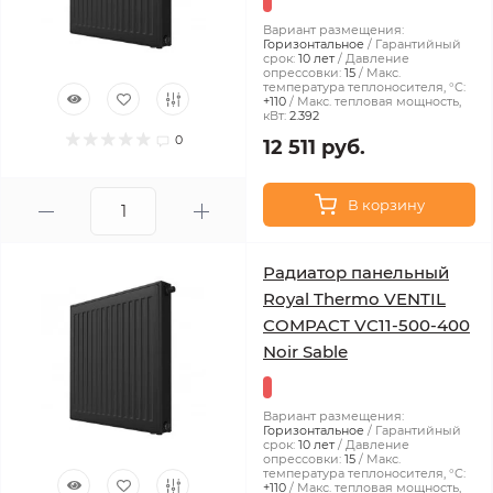
Вариант размещения:
Горизонтальное
Гарантийный
срок:
10 лет
Давление
опрессовки:
15
Макс.
температура теплоносителя, °С:
+110
Макс. тепловая мощность,
кВт:
2.392
0
12 511 руб.
В корзину
Радиатор панельный
Royal Thermo VENTIL
COMPACT VC11-500-400
Noir Sable
Вариант размещения:
Горизонтальное
Гарантийный
срок:
10 лет
Давление
опрессовки:
15
Макс.
температура теплоносителя, °С:
+110
Макс. тепловая мощность,