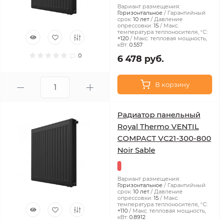
Вариант размещения:
Горизонтальное
Гарантийный
срок:
10 лет
Давление
опрессовки:
15
Макс.
температура теплоносителя, °С:
+120
Макс. тепловая мощность,
кВт:
0.557
0
6 478 руб.
В корзину
Радиатор панельный
Royal Thermo VENTIL
COMPACT VC21-300-800
Noir Sable
Вариант размещения:
Горизонтальное
Гарантийный
срок:
10 лет
Давление
опрессовки:
15
Макс.
температура теплоносителя, °С:
+110
Макс. тепловая мощность,
кВт:
0.8912