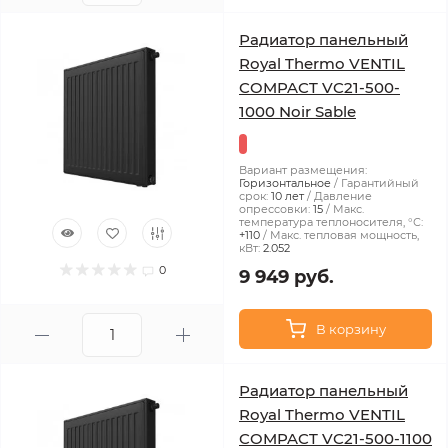
Радиатор панельный
Royal Thermo VENTIL
COMPACT VC21-500-
1000 Noir Sable
Вариант размещения:
Горизонтальное
Гарантийный
срок:
10 лет
Давление
опрессовки:
15
Макс.
температура теплоносителя, °С:
+110
Макс. тепловая мощность,
кВт:
2.052
0
9 949 руб.
В корзину
Радиатор панельный
Royal Thermo VENTIL
COMPACT VC21-500-1100