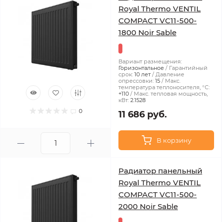
Royal Thermo VENTIL
COMPACT VC11-500-
1800 Noir Sable
Вариант размещения:
Горизонтальное
Гарантийный
срок:
10 лет
Давление
опрессовки:
15
Макс.
температура теплоносителя, °С:
+110
Макс. тепловая мощность,
кВт:
2.1528
0
11 686 руб.
В корзину
Радиатор панельный
Royal Thermo VENTIL
COMPACT VC11-500-
2000 Noir Sable