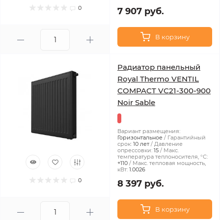
0
7 907 руб.
В корзину
Радиатор панельный
Royal Thermo VENTIL
COMPACT VC21-300-900
Noir Sable
Вариант размещения:
Горизонтальное
Гарантийный
срок:
10 лет
Давление
опрессовки:
15
Макс.
температура теплоносителя, °С:
+110
Макс. тепловая мощность,
кВт:
1.0026
0
8 397 руб.
В корзину