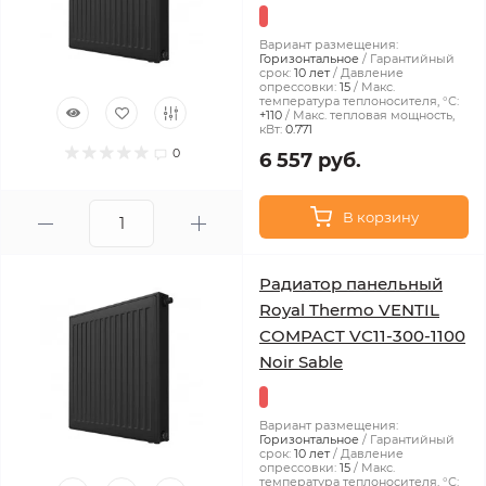
Вариант размещения:
Горизонтальное
Гарантийный
срок:
10 лет
Давление
опрессовки:
15
Макс.
температура теплоносителя, °С:
+110
Макс. тепловая мощность,
кВт:
0.771
0
6 557 руб.
В корзину
Радиатор панельный
Royal Thermo VENTIL
COMPACT VC11-300-1100
Noir Sable
Вариант размещения:
Горизонтальное
Гарантийный
срок:
10 лет
Давление
опрессовки:
15
Макс.
температура теплоносителя, °С: