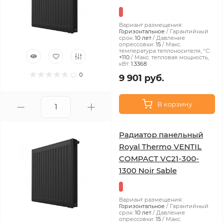
Вариант размещения:
Горизонтальное
Гарантийный
срок:
10 лет
Давление
опрессовки:
15
Макс.
температура теплоносителя, °С:
+110
Макс. тепловая мощность,
кВт:
1.3368
0
9 901 руб.
В корзину
Радиатор панельный
Royal Thermo VENTIL
COMPACT VC21-300-
1300 Noir Sable
Вариант размещения:
Горизонтальное
Гарантийный
срок:
10 лет
Давление
опрессовки:
15
Макс.