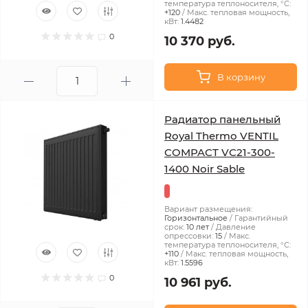
температура теплоносителя, °С:
+120
Макс. тепловая мощность,
кВт:
1.4482
0
10 370 руб.
В корзину
Радиатор панельный
Royal Thermo VENTIL
COMPACT VC21-300-
1400 Noir Sable
Вариант размещения:
Горизонтальное
Гарантийный
срок:
10 лет
Давление
опрессовки:
15
Макс.
температура теплоносителя, °С:
+110
Макс. тепловая мощность,
кВт:
1.5596
0
10 961 руб.