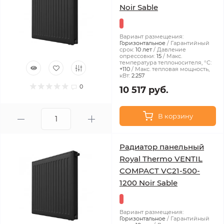
Noir Sable
Вариант размещения:
Горизонтальное
Гарантийный
срок:
10 лет
Давление
опрессовки:
15
Макс.
температура теплоносителя, °С:
+110
Макс. тепловая мощность,
кВт:
2.257
0
10 517 руб.
В корзину
Радиатор панельный
Royal Thermo VENTIL
COMPACT VC21-500-
1200 Noir Sable
Вариант размещения:
Горизонтальное
Гарантийный