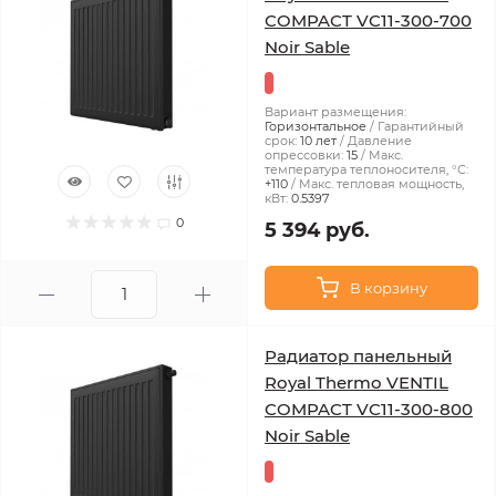
COMPACT VC11-300-700
Noir Sable
Вариант размещения:
Горизонтальное
Гарантийный
срок:
10 лет
Давление
опрессовки:
15
Макс.
температура теплоносителя, °С:
+110
Макс. тепловая мощность,
кВт:
0.5397
0
5 394 руб.
В корзину
Радиатор панельный
Royal Thermo VENTIL
COMPACT VC11-300-800
Noir Sable