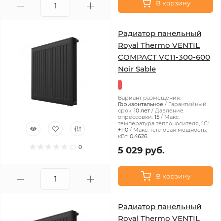
В корзину
Радиатор панельный
Royal Thermo VENTIL
COMPACT VC11-300-600
Noir Sable
Вариант размещения:
Горизонтальное
Гарантийный
срок:
10 лет
Давление
опрессовки:
15
Макс.
температура теплоносителя, °С:
+110
Макс. тепловая мощность,
кВт:
0.4626
0
5 029 руб.
В корзину
Радиатор панельный
Royal Thermo VENTIL