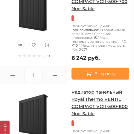
COMPACT VC11-500-700
Noir Sable
Вариант размещения:
Горизонтальное
Гарантийный
срок:
10 лет
Давление
опрессовки:
15
Макс.
температура теплоносителя, °С:
+110
Макс. тепловая мощность,
кВт:
0.837
0
6 242 руб.
В корзину
Радиатор панельный
Royal Thermo VENTIL
COMPACT VC11-500-800
Noir Sable
Фильтр
Вариант размещения: