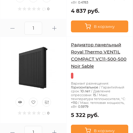
кВт:
0.4783
0
4 837 руб.
В корзину
Радиатор панельный
Royal Thermo VENTIL
COMPACT VC11-500-500
Noir Sable
Вариант размещения:
Горизонтальное
Гарантийный
срок:
10 лет
Давление
опрессовки:
15
Макс.
температура теплоносителя, °С:
+110
Макс. тепловая мощность,
кВт:
0.5979
0
5 322 руб.
В корзину