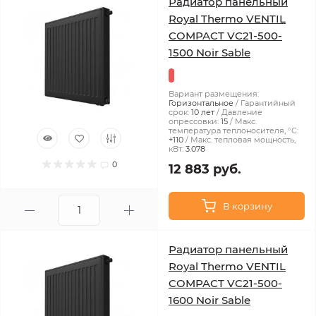
Радиатор панельный
Royal Thermo VENTIL
COMPACT VC21-500-
1500 Noir Sable
Вариант размещения:
Горизонтальное
Гарантийный
срок:
10 лет
Давление
опрессовки:
15
Макс.
температура теплоносителя, °С:
+110
Макс. тепловая мощность,
кВт:
3.078
0
12 883 руб.
В корзину
Радиатор панельный
Royal Thermo VENTIL
COMPACT VC21-500-
1600 Noir Sable