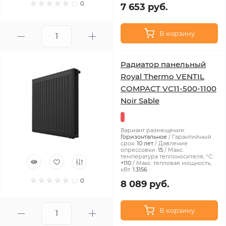
0
7 653 руб.
В корзину
Радиатор панельный
Royal Thermo VENTIL
COMPACT VC11-500-1100
Noir Sable
Вариант размещения:
Горизонтальное
Гарантийный
срок:
10 лет
Давление
опрессовки:
15
Макс.
температура теплоносителя, °С:
+110
Макс. тепловая мощность,
кВт:
1.3156
0
8 089 руб.
В корзину