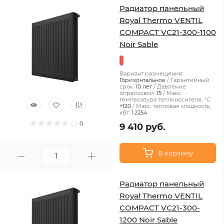
Радиатор панельный
Royal Thermo VENTIL
COMPACT VC21-300-1100
Noir Sable
Вариант размещения:
Горизонтальное
Гарантийный
срок:
10 лет
Давление
опрессовки:
15
Макс.
температура теплоносителя, °С:
+120
Макс. тепловая мощность,
кВт:
1.2254
0
9 410 руб.
В корзину
Радиатор панельный
Royal Thermo VENTIL
COMPACT VC21-300-
1200 Noir Sable