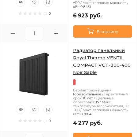
+110
Макс. тепловая мощность,
кВт:
0.8481
0
6 923 руб.
В корзину
Радиатор панельный
Royal Thermo VENTIL
COMPACT VC11-300-400
Noir Sable
Вариант размещения:
Горизонтальное
Гарантийный
срок:
10 лет
Давление
опрессовки:
15
Макс.
температура теплоносителя, °С:
+110
Макс. тепловая мощность,
кВт:
0.3084
0
4 277 руб.