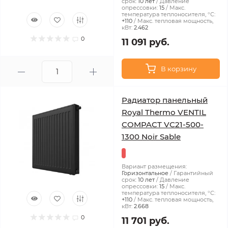
срок:
10 лет
Давление
опрессовки:
15
Макс.
температура теплоносителя, °С:
+110
Макс. тепловая мощность,
кВт:
2.462
0
11 091 руб.
В корзину
Радиатор панельный
Royal Thermo VENTIL
COMPACT VC21-500-
1300 Noir Sable
Вариант размещения:
Горизонтальное
Гарантийный
срок:
10 лет
Давление
опрессовки:
15
Макс.
температура теплоносителя, °С:
+110
Макс. тепловая мощность,
кВт:
2.668
0
11 701 руб.