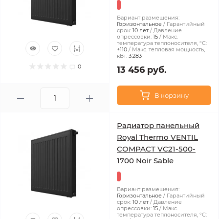
Вариант размещения:
Горизонтальное
Гарантийный
срок:
10 лет
Давление
опрессовки:
15
Макс.
температура теплоносителя, °С:
+110
Макс. тепловая мощность,
кВт:
3.283
0
13 456 руб.
В корзину
Радиатор панельный
Royal Thermo VENTIL
COMPACT VC21-500-
1700 Noir Sable
Вариант размещения:
Горизонтальное
Гарантийный
срок:
10 лет
Давление
опрессовки:
15
Макс.
температура теплоносителя, °С: