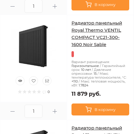
В корзину
Радиатор панельный
Royal Thermo VENTIL
COMPACT VC21-300-
1600 Noir Sable
Вариант размещения:
Горизонтальное
Гарантийный
срок:
10 лет
Давление
опрессовки:
15
Макс.
температура теплоносителя, °С:
+110
Макс. тепловая мощность,
кВт:
1.7824
0
11 879 руб.
В корзину
Радиатор панельный