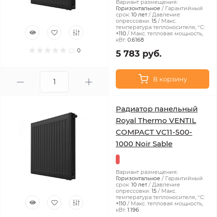
Вариант размещения:
Горизонтальное
Гарантийный
срок:
10 лет
Давление
опрессовки:
15
Макс.
температура теплоносителя, °С:
+110
Макс. тепловая мощность,
кВт:
0.6168
0
5 783 руб.
В корзину
Радиатор панельный
Royal Thermo VENTIL
COMPACT VC11-500-
1000 Noir Sable
Вариант размещения:
Горизонтальное
Гарантийный
срок:
10 лет
Давление
опрессовки:
15
Макс.
температура теплоносителя, °С:
+110
Макс. тепловая мощность,
кВт:
1.196