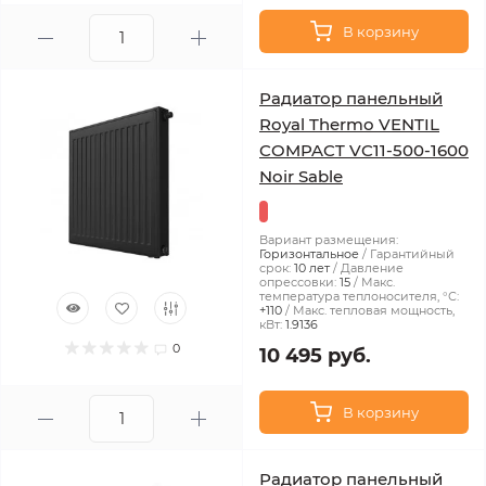
В корзину
Радиатор панельный
Royal Thermo VENTIL
COMPACT VC11-500-1600
Noir Sable
Вариант размещения:
Горизонтальное
Гарантийный
срок:
10 лет
Давление
опрессовки:
15
Макс.
температура теплоносителя, °С:
+110
Макс. тепловая мощность,
кВт:
1.9136
0
10 495 руб.
В корзину
Радиатор панельный