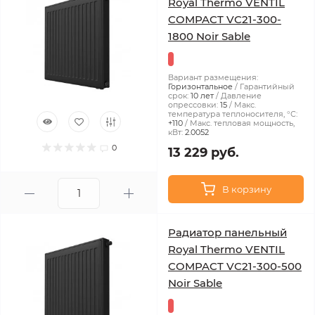
Royal Thermo VENTIL
COMPACT VC21-300-
1800 Noir Sable
Вариант размещения:
Горизонтальное
Гарантийный
срок:
10 лет
Давление
опрессовки:
15
Макс.
температура теплоносителя, °С:
+110
Макс. тепловая мощность,
кВт:
2.0052
0
13 229 руб.
В корзину
Радиатор панельный
Royal Thermo VENTIL
COMPACT VC21-300-500
Noir Sable