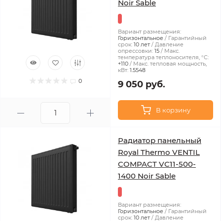
Noir Sable
Вариант размещения:
Горизонтальное
Гарантийный
срок:
10 лет
Давление
опрессовки:
15
Макс.
температура теплоносителя, °С:
+110
Макс. тепловая мощность,
кВт:
1.5548
0
9 050 руб.
В корзину
Радиатор панельный
Royal Thermo VENTIL
COMPACT VC11-500-
1400 Noir Sable
Вариант размещения:
Горизонтальное
Гарантийный
срок:
10 лет
Давление