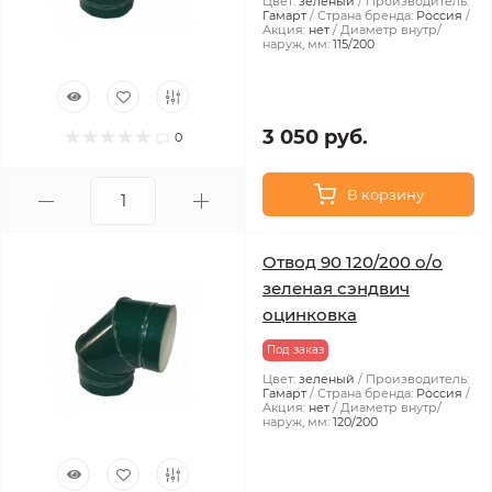
Цвет:
зеленый
Производитель:
Гамарт
Страна бренда:
Россия
Акция:
нет
Диаметр внутр/
наруж, мм:
115/200
3 050 руб.
0
В корзину
Отвод 90 120/200 о/о
зеленая сэндвич
оцинковка
Под заказ
Цвет:
зеленый
Производитель:
Гамарт
Страна бренда:
Россия
Акция:
нет
Диаметр внутр/
наруж, мм:
120/200