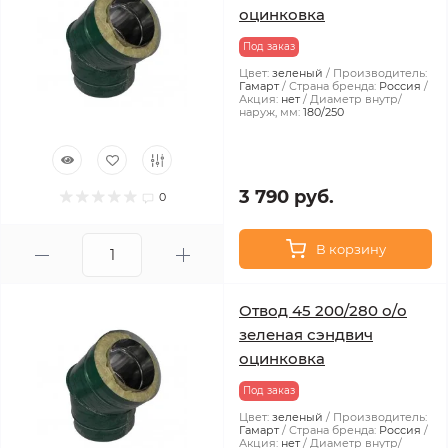
оцинковка
Под заказ
Цвет:
зеленый
Производитель:
Гамарт
Страна бренда:
Россия
Акция:
нет
Диаметр внутр/
наруж, мм:
180/250
3 790 руб.
0
В корзину
Отвод 45 200/280 о/о
зеленая сэндвич
оцинковка
Под заказ
Цвет:
зеленый
Производитель:
Гамарт
Страна бренда:
Россия
Акция:
нет
Диаметр внутр/