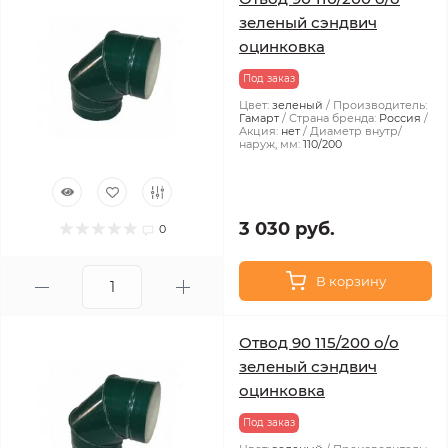
зеленый сэндвич
оцинковка
Под заказ
Цвет:
зеленый
Производитель:
Гамарт
Страна бренда:
Россия
Акция:
нет
Диаметр внутр/
наруж, мм:
110/200
3 030 руб.
0
В корзину
Отвод 90 115/200 о/о
зеленый сэндвич
оцинковка
Под заказ