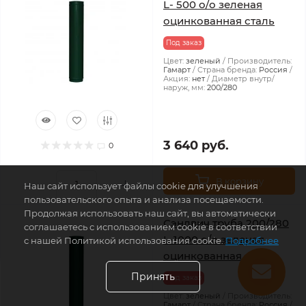
L- 500 о/о зеленая
оцинкованная сталь
Под заказ
Цвет:
зеленый
Производитель:
Гамарт
Страна бренда:
Россия
Акция:
нет
Диаметр внутр/
наруж, мм:
200/280
3 640 руб.
0
В корзину
Наш сайт использует файлы cookie для улучшения
пользовательского опыта и анализа посещаемости.
Продолжая использовать наш сайт, вы автоматически
Сэндвич труба 200/280
соглашаетесь с использованием cookie в соответствии
L-1000 о/о зеленая
с нашей Политикой использования cookie.
Подробнее
оцинкованная сталь
Принять
Под заказ
Цвет:
зеленый
Производитель:
Гамарт
Страна бренда:
Россия