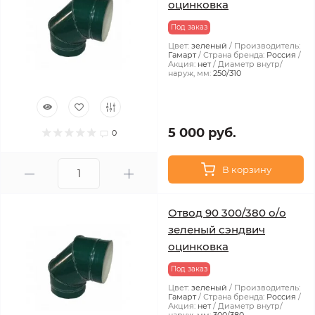
оцинковка
Под заказ
Цвет:
зеленый
Производитель:
Гамарт
Страна бренда:
Россия
Акция:
нет
Диаметр внутр/
наруж, мм:
250/310
5 000 руб.
0
В корзину
Отвод 90 300/380 о/о
зеленый сэндвич
оцинковка
Под заказ
Цвет:
зеленый
Производитель:
Гамарт
Страна бренда:
Россия
Акция:
нет
Диаметр внутр/