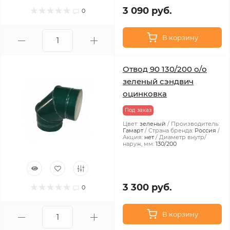
3 090 руб.
0
В корзину
Отвод 90 130/200 о/о
зеленый сэндвич
оцинковка
Под заказ
Цвет:
зеленый
Производитель:
Гамарт
Страна бренда:
Россия
Акция:
нет
Диаметр внутр/
наруж, мм:
130/200
3 300 руб.
0
В корзину