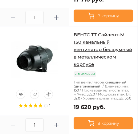
В корзину
ВЕНТС ТТ Сайлент-М
150 канальный
вентилятор бесшумный
в металлическом
корпусе
в наличии
Тип вентилятора:
смешанный
(диагональный)
Диаметр, мм:
150
Производительность max,
м³/час:
555.0
Мощность max, Вт:
52.0
Уровень шума max, дБ:
33.0
1
19 620 руб.
В корзину