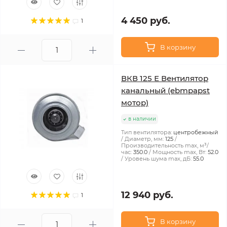
4 450 руб.
1
В корзину
ВКВ 125 Е Вентилятор
канальный (ebmpapst
мотор)
в наличии
Тип вентилятора:
центробежный
Диаметр, мм:
125
Производительность max, м³/
час:
350.0
Мощность max, Вт:
52.0
Уровень шума max, дБ:
55.0
12 940 руб.
1
В корзину