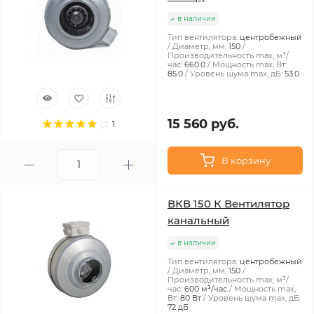
в наличии
Тип вентилятора:
центробежный
Диаметр, мм:
150
Производительность max, м³/
час:
660.0
Мощность max, Вт:
85.0
Уровень шума max, дБ:
53.0
15 560 руб.
1
В корзину
ВКВ 150 К Вентилятор
канальный
в наличии
Тип вентилятора:
центробежный
Диаметр, мм:
150
Производительность max, м³/
час:
600 м³/час
Мощность max,
Вт:
80 Вт
Уровень шума max, дБ:
72 дБ