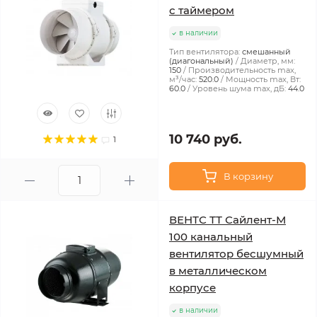
с таймером
в наличии
Тип вентилятора:
смешанный
(диагональный)
Диаметр, мм:
150
Производительность max,
м³/час:
520.0
Мощность max, Вт:
60.0
Уровень шума max, дБ:
44.0
10 740 руб.
1
В корзину
ВЕНТС ТТ Сайлент-М
100 канальный
вентилятор бесшумный
в металлическом
корпусе
в наличии