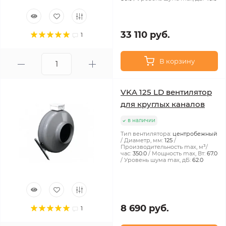
33 110 руб.
1
В корзину
VKA 125 LD вентилятор
для круглых каналов
в наличии
Тип вентилятора:
центробежный
Диаметр, мм:
125
Производительность max, м³/
час:
350.0
Мощность max, Вт:
67.0
Уровень шума max, дБ:
62.0
8 690 руб.
1