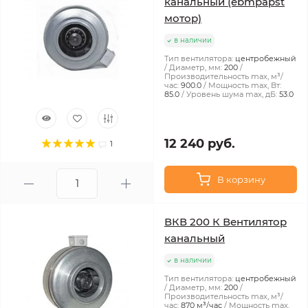
канальный (ebmpapst
мотор)
в наличии
Тип вентилятора:
центробежный
Диаметр, мм:
200
Производительность max, м³/
час:
900.0
Мощность max, Вт:
85.0
Уровень шума max, дБ:
53.0
12 240 руб.
1
В корзину
ВКВ 200 К Вентилятор
канальный
в наличии
Тип вентилятора:
центробежный
Диаметр, мм:
200
Производительность max, м³/
час:
870 м³/час
Мощность max,