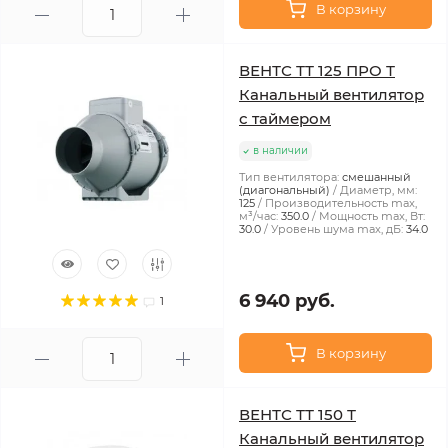
В корзину
ВЕНТС ТТ 125 ПРО Т
Канальный вентилятор
с таймером
в наличии
Тип вентилятора:
смешанный
(диагональный)
Диаметр, мм:
125
Производительность max,
м³/час:
350.0
Мощность max, Вт:
30.0
Уровень шума max, дБ:
34.0
6 940 руб.
1
В корзину
ВЕНТС ТТ 150 Т
Канальный вентилятор