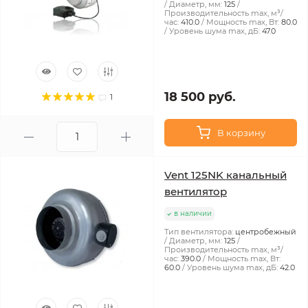
Диаметр, мм:
125
Производительность max, м³/
час:
410.0
Мощность max, Вт:
80.0
Уровень шума max, дБ:
47.0
18 500 руб.
1
В корзину
Vent 125NK канальный
вентилятор
в наличии
Тип вентилятора:
центробежный
Диаметр, мм:
125
Производительность max, м³/
час:
390.0
Мощность max, Вт:
60.0
Уровень шума max, дБ:
42.0