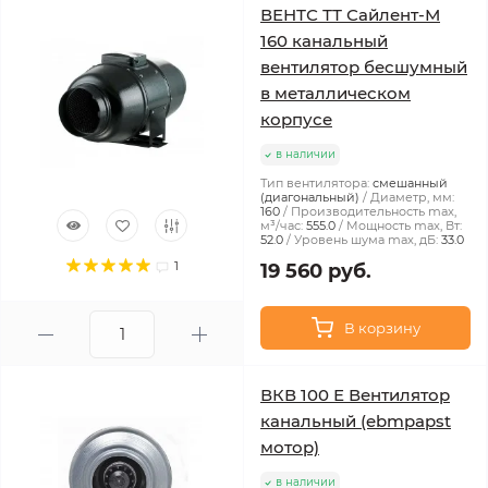
ВЕНТС ТТ Сайлент-М
160 канальный
вентилятор бесшумный
в металлическом
корпусе
в наличии
Тип вентилятора:
смешанный
(диагональный)
Диаметр, мм:
160
Производительность max,
м³/час:
555.0
Мощность max, Вт:
52.0
Уровень шума max, дБ:
33.0
1
19 560 руб.
В корзину
ВКВ 100 Е Вентилятор
канальный (ebmpapst
мотор)
в наличии