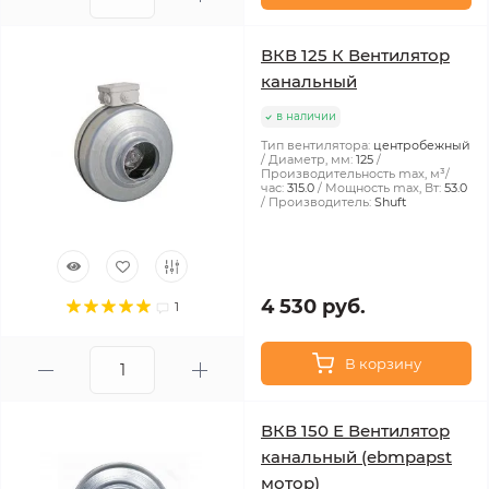
ВКВ 125 К Вентилятор
канальный
в наличии
Тип вентилятора:
центробежный
Диаметр, мм:
125
Производительность max, м³/
час:
315.0
Мощность max, Вт:
53.0
Производитель:
Shuft
4 530 руб.
1
В корзину
ВКВ 150 Е Вентилятор
канальный (ebmpapst
мотор)