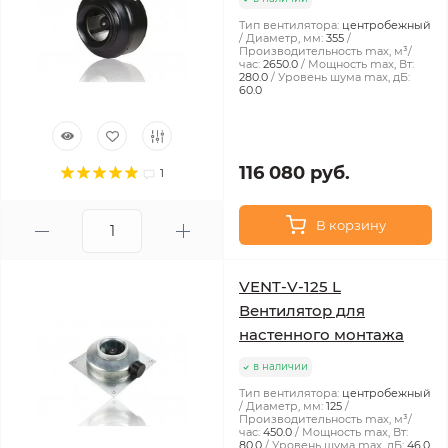
Тип вентилятора:
центробежный
Диаметр, мм:
355
Производительность max, м³/
час:
2650.0
Мощность max, Вт:
280.0
Уровень шума max, дБ:
60.0
116 080 руб.
1
В корзину
VENT-V-125 L
Вентилятор для
настенного монтажа
в наличии
Тип вентилятора:
центробежный
Диаметр, мм:
125
Производительность max, м³/
час:
450.0
Мощность max, Вт:
80.0
Уровень шума max, дБ:
46.0