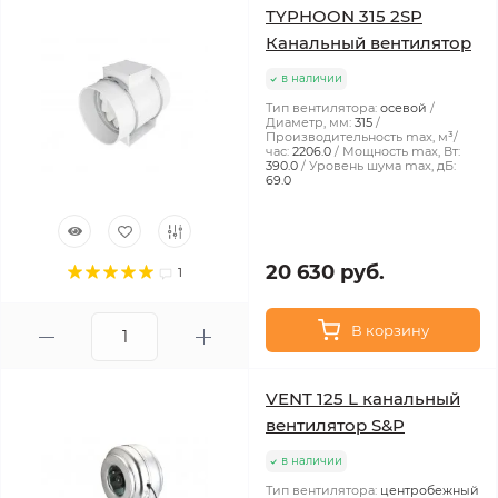
TYPHOON 315 2SP
Канальный вентилятор
в наличии
Тип вентилятора:
осевой
Диаметр, мм:
315
Производительность max, м³/
час:
2206.0
Мощность max, Вт:
390.0
Уровень шума max, дБ:
69.0
20 630 руб.
1
В корзину
VENT 125 L канальный
вентилятор S&P
в наличии
Тип вентилятора:
центробежный