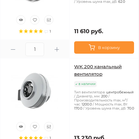
Уровень шума max, дБ:
62.0
11 610 руб.
1
В корзину
WK 200 канальный
вентилятор
в наличии
Тип вентилятора:
центробежный
Диаметр, мм:
200
Производительность max, м³/
час:
1200.0
Мощность max, Вт:
170.0
Уровень шума max, дБ:
70.0
13 230 руб.
1