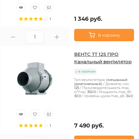
1 346 руб.
1
В корзину
ВЕНТС ТТ 125 ПРО
Канальный вентилятор
в наличии
Тип вентилятора:
смешанный
(диагональный)
Диаметр, мм:
125
Производительность max,
м³/час:
350.0
Мощность max, Вт:
30.0
Уровень шума max, дБ:
34.0
7 490 руб.
1