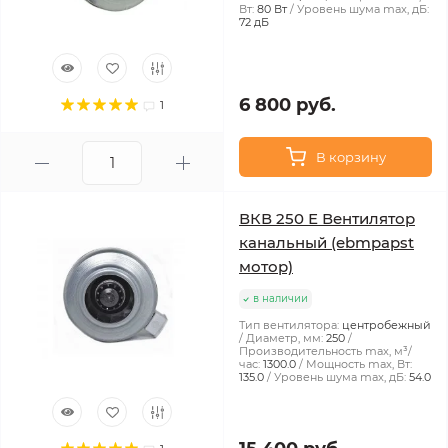
Вт:
80 Вт
Уровень шума max, дБ:
72 дБ
6 800 руб.
1
В корзину
ВКВ 250 Е Вентилятор
канальный (ebmpapst
мотор)
в наличии
Тип вентилятора:
центробежный
Диаметр, мм:
250
Производительность max, м³/
час:
1300.0
Мощность max, Вт:
135.0
Уровень шума max, дБ:
54.0