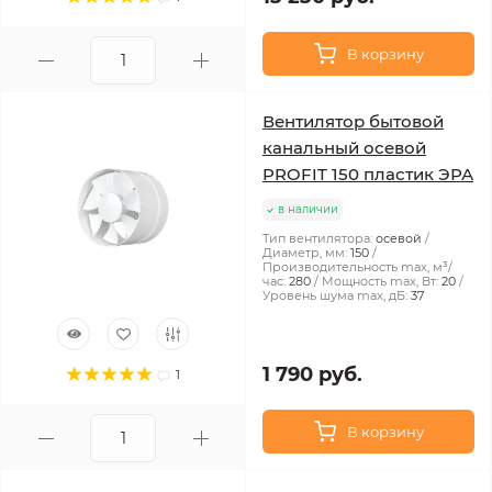
В корзину
Вентилятор бытовой
канальный осевой
PROFIT 150 пластик ЭРА
в наличии
Тип вентилятора:
осевой
Диаметр, мм:
150
Производительность max, м³/
час:
280
Мощность max, Вт:
20
Уровень шума max, дБ:
37
1 790 руб.
1
В корзину