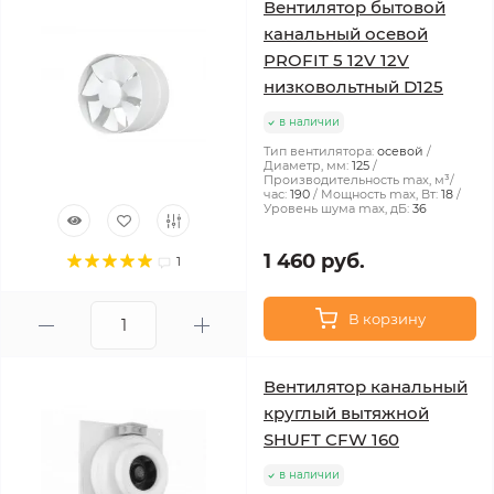
Вентилятор бытовой
канальный осевой
PROFIT 5 12V 12V
низковольтный D125
в наличии
Тип вентилятора:
осевой
Диаметр, мм:
125
Производительность max, м³/
час:
190
Мощность max, Вт:
18
Уровень шума max, дБ:
36
1 460 руб.
1
В корзину
Вентилятор канальный
круглый вытяжной
SHUFT CFW 160
в наличии