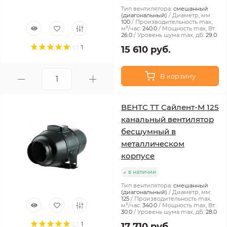
Тип вентилятора:
смешанный
(диагональный)
Диаметр, мм:
100
Производительность max,
м³/час:
240.0
Мощность max, Вт:
26.0
Уровень шума max, дБ:
29.0
1
15 610 руб.
В корзину
ВЕНТС ТТ Сайлент-М 125
канальный вентилятор
бесшумный в
металлическом
корпусе
в наличии
Тип вентилятора:
смешанный
(диагональный)
Диаметр, мм:
125
Производительность max,
м³/час:
340.0
Мощность max, Вт:
30.0
Уровень шума max, дБ:
28.0
1
17 710 руб.