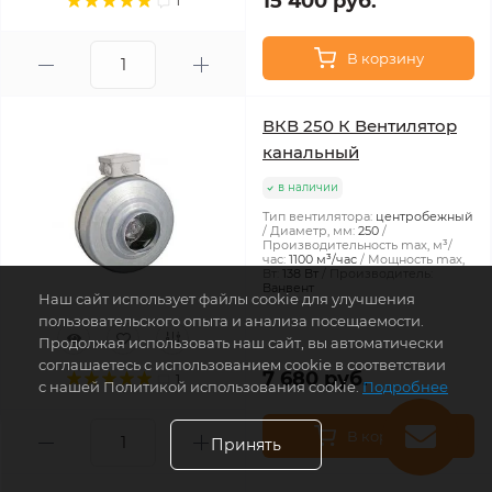
15 400 руб.
1
В корзину
ВКВ 250 К Вентилятор
канальный
в наличии
Тип вентилятора:
центробежный
Диаметр, мм:
250
Производительность max, м³/
час:
1100 м³/час
Мощность max,
Вт:
138 Вт
Производитель:
Ванвент
Наш сайт использует файлы cookie для улучшения
пользовательского опыта и анализа посещаемости.
Продолжая использовать наш сайт, вы автоматически
соглашаетесь с использованием cookie в соответствии
7 680 руб.
1
с нашей Политикой использования cookie.
Подробнее
В корзину
Принять