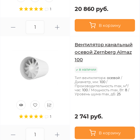
20 860 руб.
1
В корзину
Вентилятор канальный
осевой Zernberg Almaz
100
в наличии
Тип вентилятора:
осевой
Диаметр, мм:
100
Производительность max, м³/
час:
100
Мощность max, Вт:
8
Уровень шума max, дБ:
25
2 741 руб.
1
В корзину