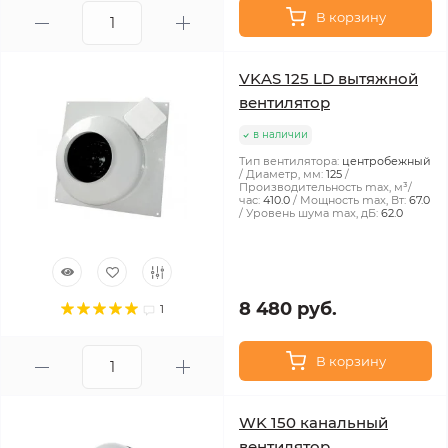
В корзину
VKAS 125 LD вытяжной
вентилятор
в наличии
Тип вентилятора:
центробежный
Диаметр, мм:
125
Производительность max, м³/
час:
410.0
Мощность max, Вт:
67.0
Уровень шума max, дБ:
62.0
8 480 руб.
1
В корзину
WK 150 канальный
вентилятор