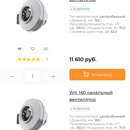
в наличии
Тип вентилятора:
центробежный
Диаметр, мм:
150
Производительность max, м³/
час:
530.0
Мощность max, Вт:
70.0
Уровень шума max, дБ:
62.0
11 610 руб.
1
В корзину
WK 160 канальный
вентилятор
в наличии
Тип вентилятора:
центробежный
Диаметр, мм:
160
Производительность max, м³/
час:
550.0
Мощность max, Вт:
70.0