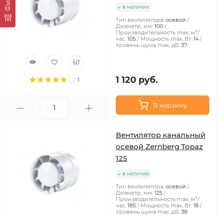
в наличии
Тип вентилятора:
осевой
Диаметр, мм:
100
Производительность max, м³/
час:
105
Мощность max, Вт:
14
Уровень шума max, дБ:
37
1 120 руб.
1
В корзину
Вентилятор канальный
осевой Zernberg Topaz
125
в наличии
Тип вентилятора:
осевой
Диаметр, мм:
125
Производительность max, м³/
час:
185
Мощность max, Вт:
18
Уровень шума max, дБ:
38