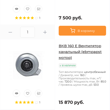
7 500 руб.
1
В корзину
ВКВ 160 Е Вентилятор
канальный (ebmpapst
мотор)
в наличии
Тип вентилятора:
центробежный
Диаметр, мм:
160
Производительность max, м³/
час:
720.0
Мощность max, Вт:
85.0
Уровень шума max, дБ:
53.0
15 870 руб.
1