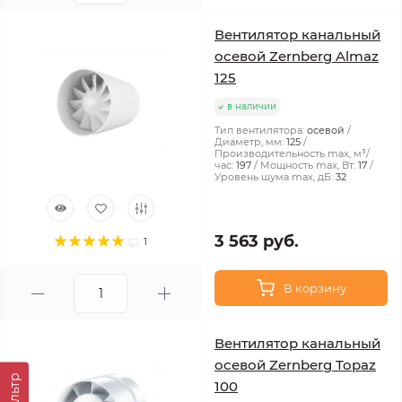
Вентилятор канальный
осевой Zernberg Almaz
125
в наличии
Тип вентилятора:
осевой
Диаметр, мм:
125
Производительность max, м³/
час:
197
Мощность max, Вт:
17
Уровень шума max, дБ:
32
3 563 руб.
1
В корзину
Вентилятор канальный
осевой Zernberg Topaz
Фильтр
100