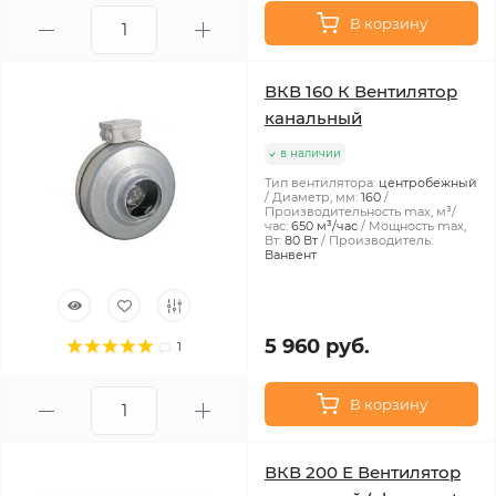
В корзину
ВКВ 160 К Вентилятор
канальный
в наличии
Тип вентилятора:
центробежный
Диаметр, мм:
160
Производительность max, м³/
час:
650 м³/час
Мощность max,
Вт:
80 Вт
Производитель:
Ванвент
5 960 руб.
1
В корзину
ВКВ 200 Е Вентилятор