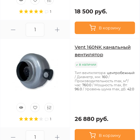
18 500 руб.
1
В корзину
Vent 160NK канальный
вентилятор
в наличии
Тип вентилятора:
центробежный
Диаметр, мм:
160
Производительность max, м³/
час:
760.0
Мощность max, Вт:
96.0
Уровень шума max, дБ:
42.0
26 880 руб.
1
В корзину