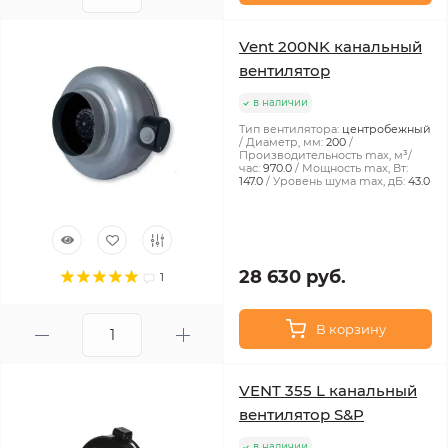
Vent 200NK канальный
вентилятор
в наличии
Тип вентилятора:
центробежный
Диаметр, мм:
200
Производительность max, м³/
час:
970.0
Мощность max, Вт:
147.0
Уровень шума max, дБ:
43.0
28 630 руб.
1
В корзину
VENT 355 L канальный
вентилятор S&P
в наличии