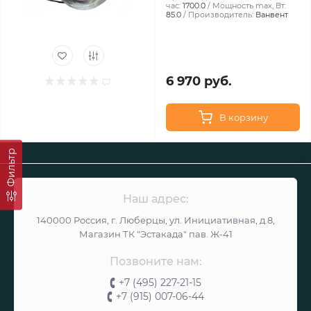
час:
1700.0
Мощность max, Вт:
85.0
Производитель:
Ванвент
6 970 руб.
В корзину
Фильтр
Наш адрес:
140000 Россия, г. Люберцы, ул. Инициативная, д.8,
Магазин ТК "Эстакада" пав. Ж-41
Позвоните нам:
+7 (495) 227-21-15
+7 (915) 007-06-44