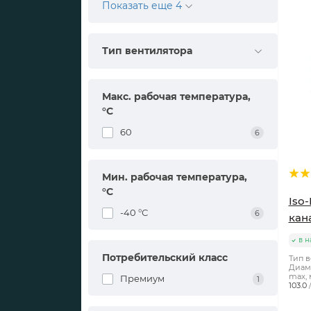
Показать еще 4
Тип вентилятора
Макс. рабочая температура,
°С
60
6
Мин. рабочая температура,
°С
Iso
-40 °С
6
кан
в н
Потребительский класс
Тип в
Диаме
max, 
Премиум
1
103.0