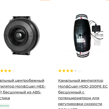
альный центробежный
Канальный вентилятор
тилятор Hon&Guan HEE-
Hon&Guan HDD-200PE EC
P бесшумный из ABS-
бесшумный с
стика
потенциометром для
регулировки скорости
аличии