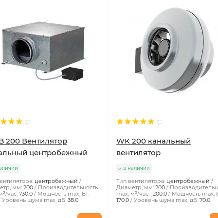
-B 200 Вентилятор
WK 200 канальный
альный центробежный
вентилятор
аличии
в наличии
ентилятора:
центробежный
Тип вентилятора:
центробежный
тр, мм:
200
Производительность
Диаметр, мм:
200
Производительн
м³/час:
730.0
Мощность max, Вт:
max, м³/час:
1200.0
Мощность max, В
Уровень шума max, дБ:
38.0
170.0
Уровень шума max, дБ:
70.0