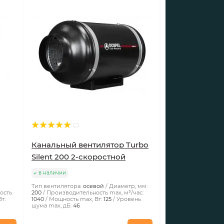
Канальный вентилятор Turbo
Silent 200 2-скоростной
в наличии
Тип вентилятора:
осевой
Диаметр, мм:
ость
200
Производительность max, м³/час:
т:
1040
Мощность max, Вт:
125
Уровень
шума max, дБ:
46