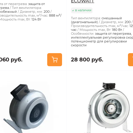
ECOWATT
а от перегрева:
защита от
грева
Тип вентилятора:
в наличии
робежный
Диаметр, мм:
200
водительность max, м³/час:
888 м³/
Тип вентилятора:
смешанный
Мощность max, Вт:
124 Вт
(диагональный)
Диаметр, мм:
200
Производительность max, м³/час:
12
час
Мощность max, Вт:
180 Вт
Особенности:
защита от перегрева,
интеллектуальная регулировка скор
потенциометр для регулировки
скорости
060 руб.
28 800 руб.