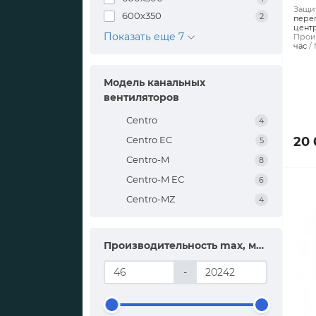
Защит
600x350
2
пере
цент
Показать еще 7
Произ
час
Модель канальных
вентиляторов
Centro
4
Centro EC
20 
5
Centro-M
8
Centro-M EC
6
Centro-MZ
4
Производительность max, м³/час
-