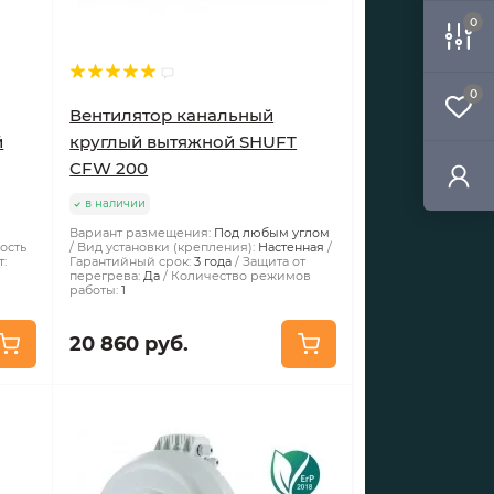
0
0
Вентилятор канальный
й
круглый вытяжной SHUFT
CFW 200
в наличии
Вариант размещения:
Под любым углом
ость
Вид установки (крепления):
Настенная
т:
Гарантийный срок:
3 года
Защита от
перегрева:
Да
Количество режимов
работы:
1
20 860 руб.