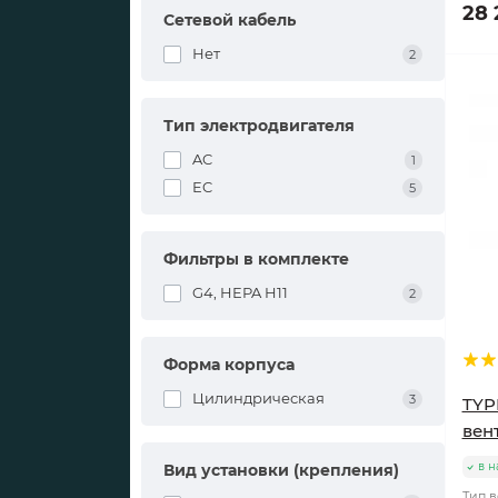
28 
Сетевой кабель
Нет
2
Тип электродвигателя
AC
1
EC
5
Фильтры в комплекте
G4, HEPA H11
2
Форма корпуса
Цилиндрическая
3
TYP
вен
в н
Вид установки (крепления)
Тип в