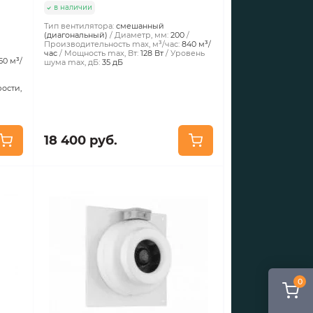
в наличии
Тип вентилятора:
смешанный
(диагональный)
Диаметр, мм:
200
Производительность max, м³/час:
840 м³/
час
Мощность max, Вт:
128 Вт
Уровень
50 м³/
шума max, дБ:
35 дБ
ости,
18 400 руб.
0