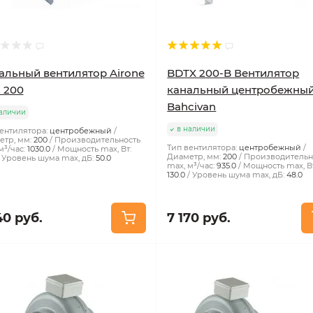
альный вентилятор Airone
BDTX 200-B Вентилятор
 200
канальный центробежны
Bahcivan
аличии
в наличии
ентилятора:
центробежный
тр, мм:
200
Производительность
Тип вентилятора:
центробежный
м³/час:
1030.0
Мощность max, Вт:
Диаметр, мм:
200
Производительн
Уровень шума max, дБ:
50.0
max, м³/час:
935.0
Мощность max, В
130.0
Уровень шума max, дБ:
48.0
40 руб.
7 170 руб.