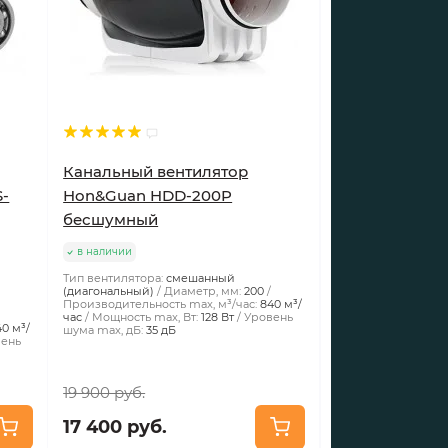
Канальный вентилятор
S-
Hon&Guan HDD-200P
бесшумный
в наличии
Тип вентилятора:
смешанный
(диагональный)
Диаметр, мм:
200
Производительность max, м³/час:
840 м³/
час
Мощность max, Вт:
128 Вт
Уровень
40 м³/
шума max, дБ:
35 дБ
вень
19 900 руб.
17 400 руб.