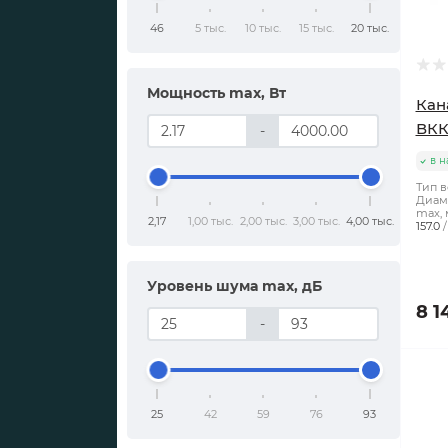
46
5 тыс.
10 тыс.
15 тыс.
20 тыс.
Мощность max, Вт
Кан
ВКК
-
в н
Тип в
Диаме
max, 
2,17
1,00 тыс.
2,00 тыс.
3,00 тыс.
4,00 тыс.
157.0
Уровень шума max, дБ
8 1
-
25
42
59
76
93