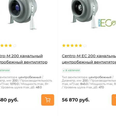
tro-M 200 канальный
Centro-M EC 200 канальн
тробежный вентилятор
центробежный вентилято
аличии
в наличии
ентилятора:
центробежный
Тип вентилятора:
центробежный
тр, мм:
200
Производительность
Диаметр, мм:
200
Производительн
м³/час:
1070.0
Мощность max, Вт:
max, м³/час:
845.0
Мощность max, В
Уровень шума max, дБ:
48.0
Уровень шума max, дБ:
47.0
680 руб.
56 870 руб.