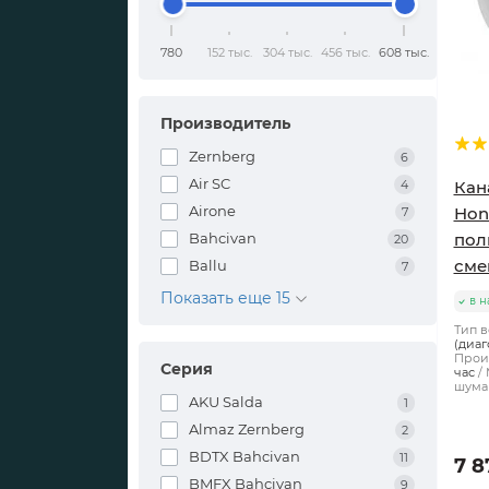
780
152 тыс.
304 тыс.
456 тыс.
608 тыс.
Производитель
Zernberg
6
Air SC
4
Кан
Airone
Hon
7
Bahcivan
пол
20
сме
Ballu
7
Показать еще 15
в н
Тип в
(диаг
Произ
Серия
час
шума 
AKU Salda
1
Almaz Zernberg
2
BDTX Bahcivan
11
7 8
BMFX Bahcivan
9