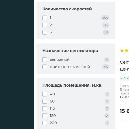
Количество скоростей
1
358
2
86
3
18
Назначение вентилятора
вытяжной
4
Cen
приточно-вытяжной
46
цен
в н
Площадь помещения, м.кв.
Тип в
Диаме
max, 
40
1
135.0
60
1
115
1
15 
150
2
200
1