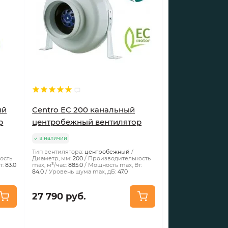
ый
Centro EC 200 канальный
р
центробежный вентилятор
в наличии
Тип вентилятора:
центробежный
ость
Диаметр, мм:
200
Производительность
т:
83.0
max, м³/час:
885.0
Мощность max, Вт:
84.0
Уровень шума max, дБ:
47.0
27 790 руб.