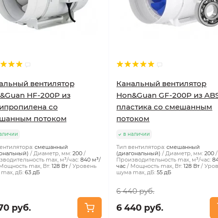
альный вентилятор
Канальный вентилятор
&Guan HF-200P из
Hon&Guan GF-200P из AB
ипропилена со
пластика со смешанным
шанным потоком
потоком
аличии
в наличии
ентилятора:
смешанный
Тип вентилятора:
смешанный
ональный)
Диаметр, мм:
200
(диагональный)
Диаметр, мм:
200
водительность max, м³/час:
840 м³/
Производительность max, м³/час:
8
Мощность max, Вт:
128 Вт
Уровень
час
Мощность max, Вт:
128 Вт
Уро
max, дБ:
63 дБ
шума max, дБ:
55 дБ
6 440 руб.
70 руб.
6 440 руб.