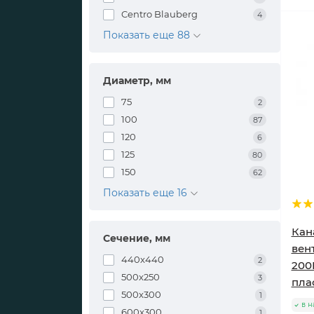
Centro Blauberg
4
Показать еще 88
Диаметр, мм
75
2
100
87
120
6
125
80
150
62
Показать еще 16
Кан
Сечение, мм
вен
440x440
2
200
500x250
3
пла
500x300
1
в н
600x300
1