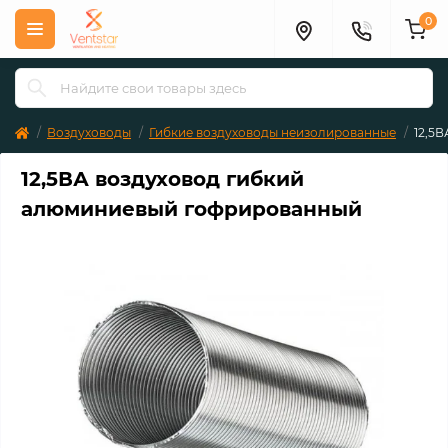
0
Воздуховоды
Гибкие воздуховоды неизолированные
12,5
12,5ВА воздуховод гибкий
алюминиевый гофрированный