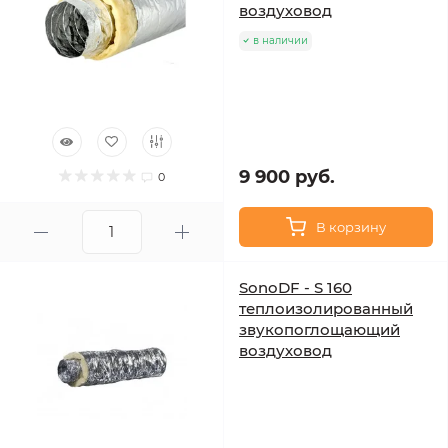
воздуховод
в наличии
9 900 руб.
0
В корзину
SonoDF - S 160
теплоизолированный
звукопоглощающий
воздуховод