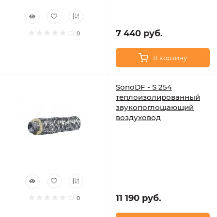
7 440 руб.
0
В корзину
SonoDF - S 254
теплоизолированный
звукопоглощающий
воздуховод
11 190 руб.
0