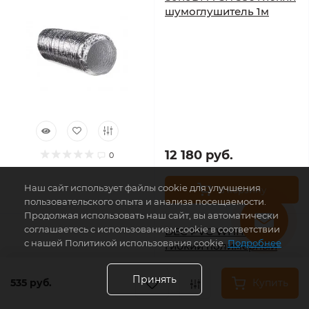
шумоглушитель 1м
12 180 руб.
0
Наш сайт использует файлы cookie для улучшения
В корзину
пользовательского опыта и анализа посещаемости.
Продолжая использовать наш сайт, вы автоматически
соглашаетесь с использованием cookie в соответствии
DEC PVC WHITE 160
с нашей Политикой использования cookie.
Подробнее
гибкий полимерный
воздуховод 15м
Принять
535 руб.
Купить