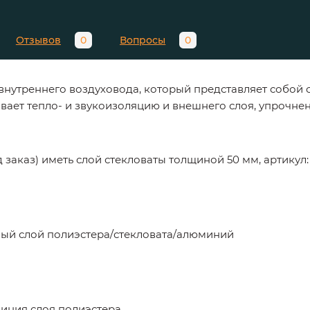
Отзывов
0
Вопросы
0
 внутреннего воздуховода, который представляет собо
чивает тепло- и звукоизоляцию и внешнего слоя, упроч
аказ) иметь слой стекловаты толщиной 50 мм, артикул:
й слой полиэстера/стекловата/алюминий
иния слоя полиэстера