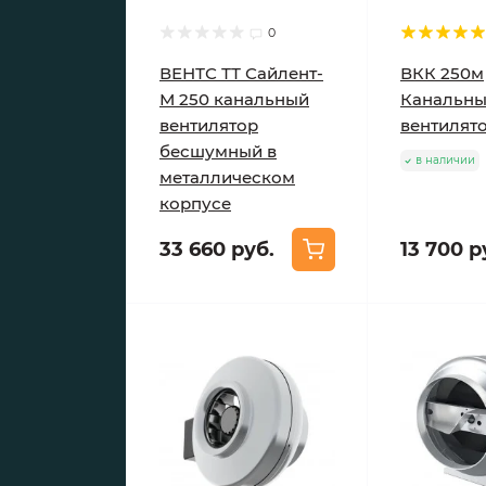
0
ВЕНТС ТТ Сайлент-
ВКК 250м
М 250 канальный
Канальн
вентилятор
вентилят
бесшумный в
в наличии
металлическом
корпусе
33 660 руб.
13 700 р