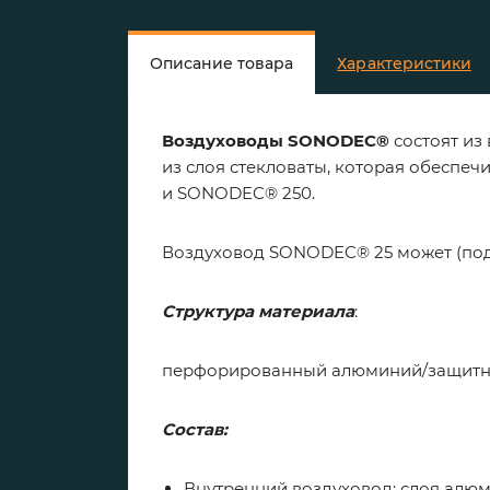
Описание товара
Характеристики
Воздуховоды SONODEC®
состоят из
из слоя стекловаты, которая обеспе
и SONODEC® 250.
Воздуховод SONODEC® 25 может (под з
Структура материала
:
перфорированный алюминий/защитны
Состав:
Внутренний воздуховод: слоя алюм