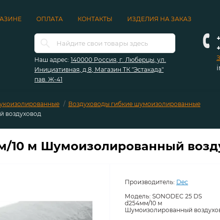
ГАЗИНЕ
ОПЛАТА
КОНТАКТЫ
ИЗДЕЛИЯ НА ЗАКАЗ
+
З
Наш адрес:
140000 Россия, г. Люберцы, ул.
Инициативная, д.8, Магазин ТК "Эстакада"
пав. Ж-41
звукоизолированные
Воздуховоды гибкие шумоизолированные
й воздуховод
м/10 м Шумоизолированный возд
Производитель:
Dec
Модель:
SONODEC 25 DS
d254мм/10 м
Шумоизолированный воздухо