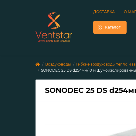
ДОСТАВКА
О МА
Каталог
Воздуховоды
Гибкие воздуховоды тепло и 
SONODEC 25 DS d254мм/10 м Шумоизолированны
SONODEC 25 DS d254м