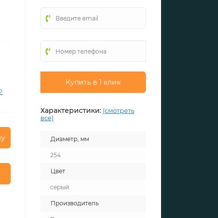
Купить в 1 клик
?
Характеристики:
(смотреть
все)
ну
Диаметр, мм
254
Цвет
серый
Производитель