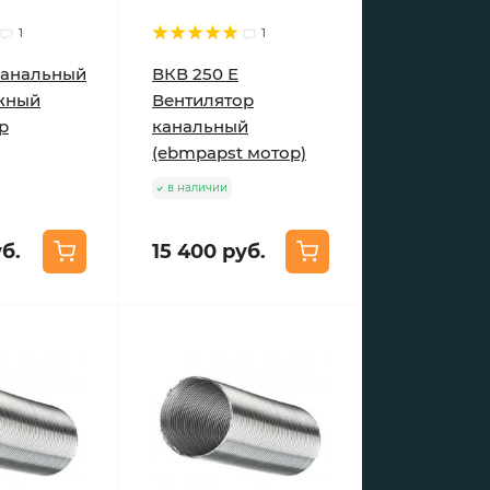
1
1
Канальный
ВКВ 250 Е
жный
Вентилятор
р
канальный
(ebmpapst мотор)
в наличии
уб.
15 400 руб.