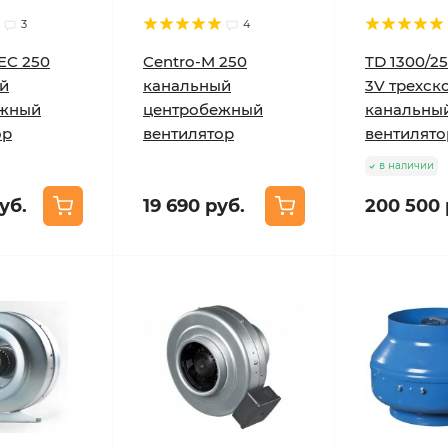
3
4
EC 250
Centro-M 250
TD 1300/25
й
канальный
3V трехск
ежный
центробежный
канальны
ор
вентилятор
вентилято
в наличии
уб.
19 690 руб.
200 500 