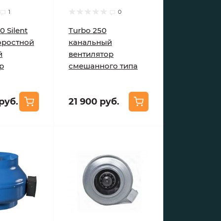
1
0
0 Silent
Turbo 250
оростной
канальный
й
вентилятор
р
смешанного типа
руб.
21 900 руб.