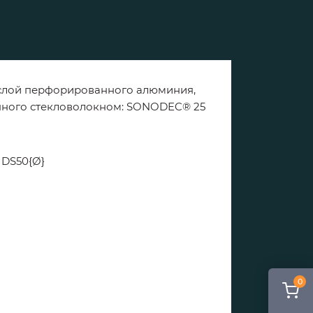
й слой перфорированного алюминия,
ненного стекловолокном: SONODEC® 25
 DS50{Ø}
0