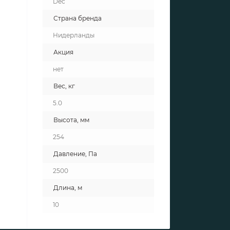
Dec
Страна бренда
Нидерланды
Акция
нет
Вес, кг
5.0
Высота, мм
254
Давление, Па
2500
Длина, м
10