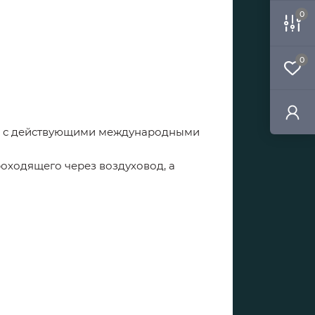
0
0
ии с действующими международными
оходящего через воздуховод, а