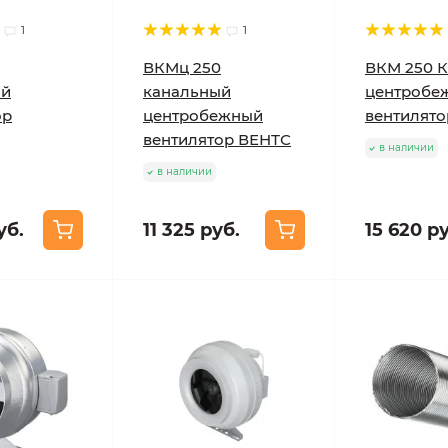
1
1
ВКМц 250
ВКМ 250 
ый
канальный
центробе
ор
центробежный
вентилято
вентилятор ВЕНТС
в наличии
в наличии
уб.
11 325 руб.
15 620 р