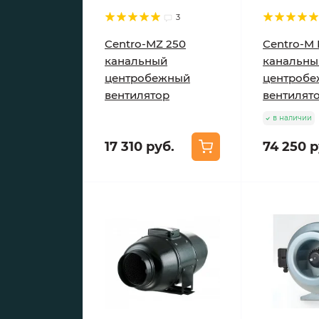
3
Centro-MZ 250
Centro-M 
канальный
канальны
центробежный
центроб
вентилятор
вентилят
в наличии
17 310 руб.
74 250 р