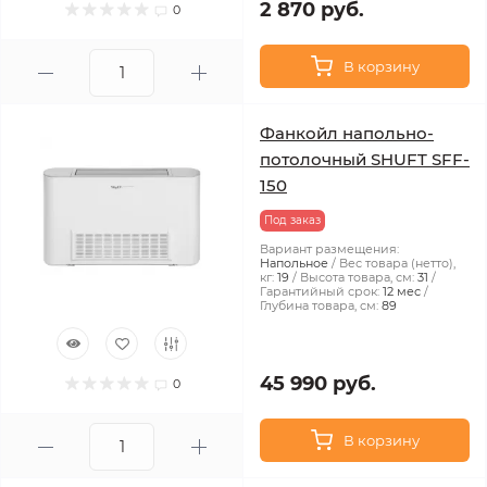
2 870 руб.
0
В корзину
Фанкойл напольно-
потолочный SHUFT SFF-
150
Под заказ
Вариант размещения:
Напольное
Вес товара (нетто),
кг:
19
Высота товара, см:
31
Гарантийный срок:
12 мес
Глубина товара, см:
89
45 990 руб.
0
В корзину