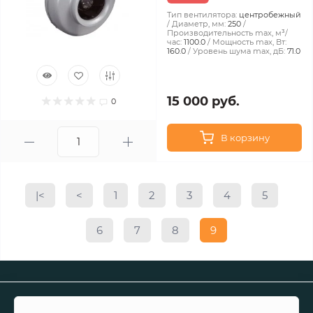
Тип вентилятора:
центробежный
Диаметр, мм:
250
Производительность max, м³/
час:
1100.0
Мощность max, Вт:
160.0
Уровень шума max, дБ:
71.0
15 000 руб.
0
В корзину
|<
<
1
2
3
4
5
6
7
8
9