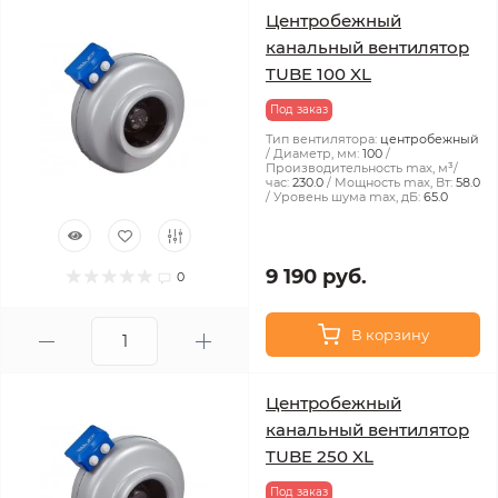
Центробежный
канальный вентилятор
TUBE 100 XL
Под заказ
Тип вентилятора:
центробежный
Диаметр, мм:
100
Производительность max, м³/
час:
230.0
Мощность max, Вт:
58.0
Уровень шума max, дБ:
65.0
9 190 руб.
0
В корзину
Центробежный
канальный вентилятор
TUBE 250 XL
Под заказ