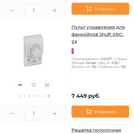
В корзину
Пульт управления для
фанкойлов Shuft ARC-
24
Производитель:
SHUFT
Страна
бренда:
Китай
Вес, кг:
0.22
Высота, мм:
50
Глубина, мм:
130
7 449 руб.
0
В корзину
Решетка потолочная