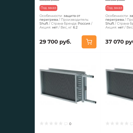
Под заказ
Под заказ
Особенности:
защита от
Особенности:
з
перегрева
Производитель:
перегрева
Про
Shuft
Страна бренда:
Россия
Shuft
Страна б
Акция:
нет
Вес, кг:
6.2
Акция:
нет
Вес,
29 700 руб.
37 070 ру
0