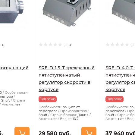
0
0
укоглушащий
SRE-D-1,5-T трехфазный
SRE-D-4,0-T
пятиступенчатый
пятиступен
регулятор скорости в
регулятор с
корпусе
корпусе
0
Особенности:
илятора
Под заказ
Под заказ
:
Shuft
Страна
Акция:
нет
Особенности:
защита от
Особенности:
за
перегрева
Производитель:
перегрева
Про
Shuft
Страна бренда:
Дания
Shuft
Страна бр
Акция:
нет
Вес, кг:
10.7
Акция:
нет
Вес, 
б.
29 580 руб.
37 940 руб