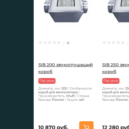
0
SIB 200 звукоглушащий
SIB 250 зв
короб
короб
Под заказ
Под заказ
Диаметр, мм:
200
Особенности:
Диаметр, мм:
25
короб для вентилятора
короб для вент
Производитель:
Shuft
Страна
Производитель
бренда:
Россия
Акция:
нет
бренда:
Россия
10 870 руб.
12 280 ру