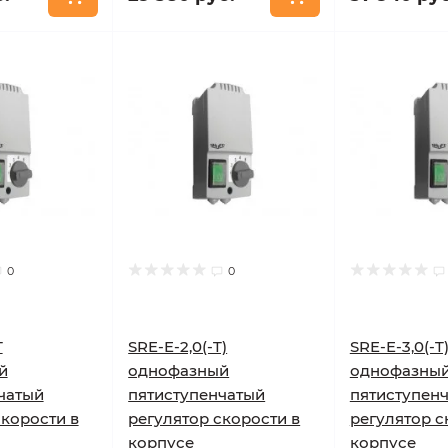
0
0
T
SRE-E-2,0(-T)
SRE-E-3,0(-T
й
однофазный
однофазны
чатый
пятиступенчатый
пятиступен
скорости в
регулятор скорости в
регулятор с
корпусе
корпусе