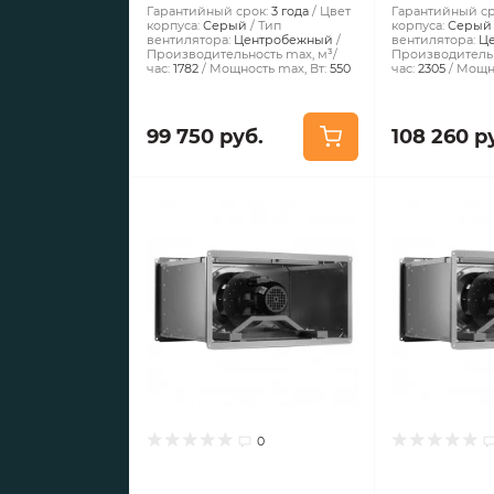
Гарантийный срок:
3 года
Цвет
Гарантийный ср
корпуса:
Серый
Тип
корпуса:
Серый
вентилятора:
Центробежный
вентилятора:
Ц
Производительность max, м³/
Производительн
час:
1782
Мощность max, Вт:
550
час:
2305
Мощно
99 750 руб.
108 260 р
0