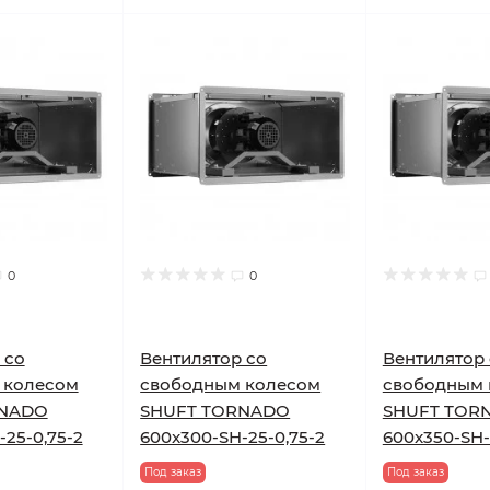
0
0
 cо
Вентилятор cо
Вентилятор 
 колесом
свободным колесом
свободным 
RNADO
SHUFT TORNADO
SHUFT TOR
25-0,75-2
600x300-SH-25-0,75-2
600x350-SH-2
Под заказ
Под заказ