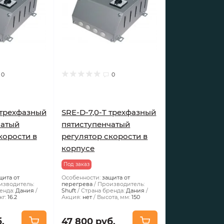
0
0
 трехфазный
SRE-D-7,0-T трехфазный
чатый
пятиступенчатый
корости в
регулятор скорости в
корпусе
Под заказ
щита от
Особенности:
защита от
изводитель:
перегрева
Производитель:
енда:
Дания
Shuft
Страна бренда:
Дания
кг:
16.2
Акция:
нет
Высота, мм:
150
.
47 800 руб.