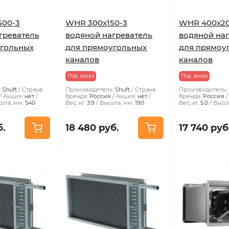
500-3
WHR 300х150-3
WHR 400х20
греватель
водяной нагреватель
водяной на
угольных
для прямоугольных
для прямоу
каналов
каналов
Под заказ
Под заказ
:
Shuft
Страна
Производитель:
Shuft
Страна
Производитель:
Акция:
нет
бренда:
Россия
Акция:
нет
бренда:
Россия
ота, мм:
540
Вес, кг:
3.9
Высота, мм:
190
Вес, кг:
5.0
Высот
б.
18 480 руб.
17 740 руб