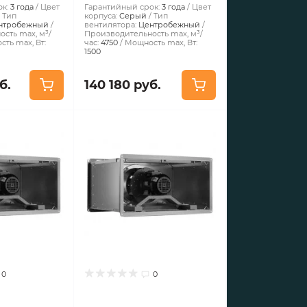
к:
3 года
Цвет
Гарантийный срок:
3 года
Цвет
Тип
корпуса:
Серый
Тип
нтробежный
вентилятора:
Центробежный
сть max, м³/
Производительность max, м³/
ть max, Вт:
час:
4750
Мощность max, Вт:
1500
б.
140 180 руб.
0
0