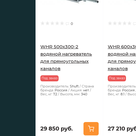
0
WHR 500х300-2
WHR 600х3
водяной нагреватель
водяной на
для прямоугольных
для прямо
каналов
каналов
Под заказ
Под заказ
Производитель:
Shuft
Страна
Производитель
бренда:
Россия
Акция:
нет
бренда:
Россия
Вес, кг:
7.2
Высота, мм:
340
Вес, кг:
8.1
Высо
29 850 руб.
27 210 руб