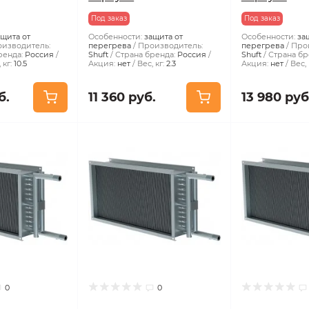
Под заказ
Под заказ
ащита от
Особенности:
защита от
Особенности:
за
изводитель:
перегрева
Производитель:
перегрева
Про
ренда:
Россия
Shuft
Страна бренда:
Россия
Shuft
Страна бр
 кг:
10.5
Акция:
нет
Вес, кг:
2.3
Акция:
нет
Вес, 
б.
11 360 руб.
13 980 руб
0
0