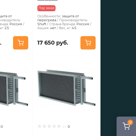
Под заказ
щита от
Особенности:
защита от
изводитель:
перегрева
Производитель:
енда:
Россия
Shuft
Страна бренда:
Россия
кг:
2.5
Акция:
нет
Вес, кг:
4.5
.
17 650 руб.
0
0
0