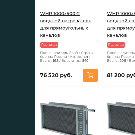
WHR 1000х500-2
WHR 1000х
водяной нагреватель
водяной на
для прямоугольных
для прямо
каналов
каналов
Под заказ
Под заказ
Производитель:
Shuft
Страна
Производитель
бренда:
Россия
Акция:
нет
бренда:
Россия
Вес, кг:
16.3
Высота, мм:
540
Вес, кг:
20.5
Выс
76 520 руб.
81 200 ру