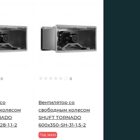
0
0
cо
Вентилятор cо
колесом
свободным колесом
NADO
SHUFT TORNADO
8-1,1-2
600x350-SH-31-1,5-2
Под заказ