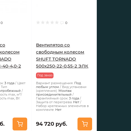
0
0
cо
Вентилятор cо
колесом
свободным колесом
NADO
SHUFT TORNADO
-40-4,0-2
500x250-22-0,55-2 ЭЛК
Под заказ
к:
3 года
Цвет
Вариант размещения:
Под
Тип
любым углом
Вид установки
нтробежный
(крепления):
Монтаж
сть max, м³/
присоединительный
сть max, Вт:
Гарантийный срок:
3 года
Защита от перегрева:
Нет
Набор крепежных элементов в
комплекте:
Нет
б.
94 720 руб.