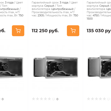
ок:
3 года
Цвет
Гарантийный срок:
3 года
Цвет
Гарантийный сро
Тип
корпуса:
Серый
Тип
корпуса:
Серый
ентробежный
вентилятора:
Центробежный
вентилятора:
Це
ость max, м³/
Производительность max, м³/
Производительно
сть max, Вт:
750
час:
2305
Мощность max, Вт:
750
час:
4750
Мощнос
1500
уб.
112 250 руб.
135 030 ру
0
0