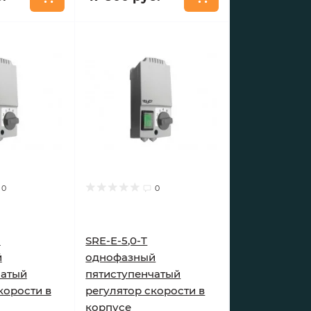
0
0
)
SRE-E-5,0-T
й
однофазный
чатый
пятиступенчатый
корости в
регулятор скорости в
корпусе