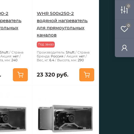
0
0-2
WHR 500х250-2
греватель
водяной нагреватель
0
гольных
для прямоугольных
каналов
Под заказ
Shuft
Страна
Производитель:
Shuft
Страна
Акция:
нет
бренда:
Россия
Акция:
нет
а, мм:
240
Вес, кг:
6.4
Высота, мм:
290
.
23 320 руб.