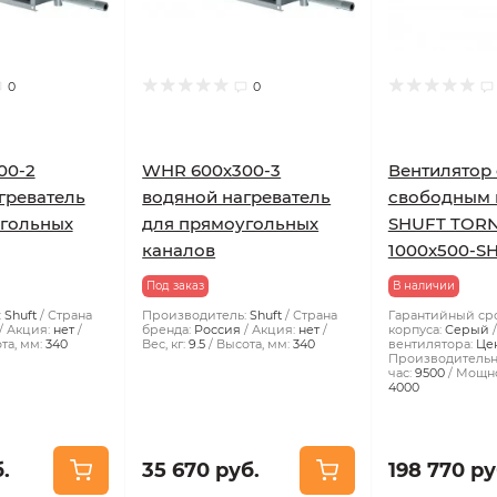
0
0
00-2
WHR 600х300-3
Вентилятор 
греватель
водяной нагреватель
свободным 
угольных
для прямоугольных
SHUFT TOR
каналов
1000x500-SH
Под заказ
В наличии
:
Shuft
Страна
Производитель:
Shuft
Страна
Гарантийный сро
Акция:
нет
бренда:
Россия
Акция:
нет
корпуса:
Серый
та, мм:
340
Вес, кг:
9.5
Высота, мм:
340
вентилятора:
Це
Производительно
час:
9500
Мощно
4000
.
35 670 руб.
198 770 ру