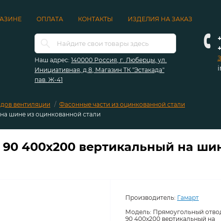
ГАЗИНЕ
ОПЛАТА
КОНТАКТЫ
ИЗДЕЛИЯ НА ЗАКАЗ
+
З
Наш адрес:
140000 Россия, г. Люберцы, ул.
Инициативная, д.8, Магазин ТК "Эстакада"
пав. Ж-41
дов вентиляции
Фасонные части из оцинкованной стали
на шине из оцинкованной стали
90 400х200 вертикальный на ши
Производитель:
Гамарт
Модель:
Прямоугольный отво
90 400х200 вертикальный на