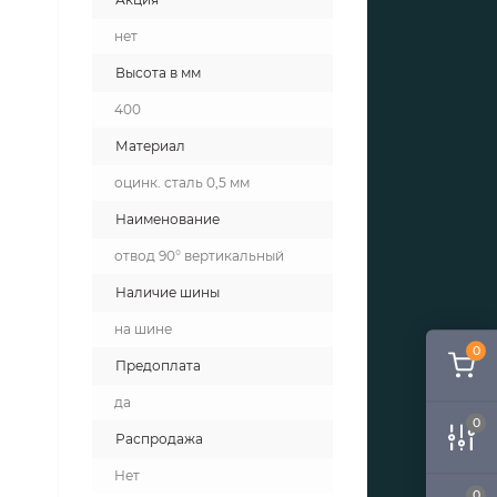
нет
Высота в мм
400
Материал
оцинк. сталь 0,5 мм
Наименование
отвод 90° вертикальный
Наличие шины
на шине
0
Предоплата
да
0
Распродажа
Нет
0