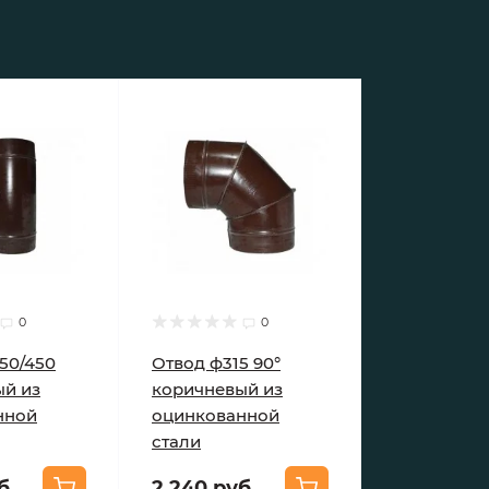
0
0
50/450
Отвод ф315 90°
ый из
коричневый из
нной
оцинкованной
стали
б.
2 240 руб.