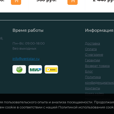
Время работы
Информация
8,
Пн–Вс: 09:00-18:00
Доставка
Без выходных
Оплата
О магазине
info@ventstar.ru
Гарантии
Возврат товара
Блог
Политика
конфиденциальн
Контакты
Карта сайта
Производители
ия пользовательского опыта и анализа посещаемости. Продолжая 
Акции
ем cookie в соответствии с нашей Политикой использования cook