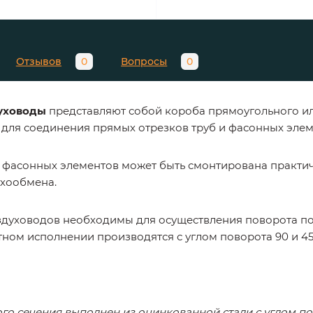
Отзывов
0
Вопросы
0
уховоды
представляют собой короба прямоугольного ил
для соединения прямых отрезков труб и фасонных эле
фасонных элементов может быть смонтирована практич
ухообмена.
здуховодов необходимы для осуществления поворота по
тном исполнении производятся с углом поворота 90 и 45
го сечения выполнен из оцинкованной стали с углом по