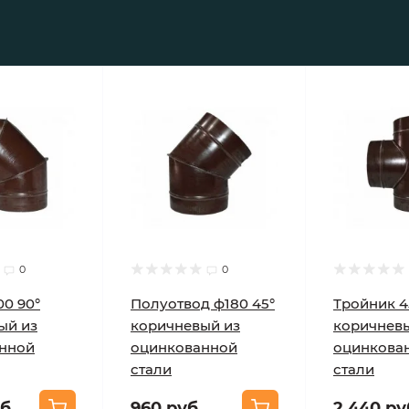
0
0
00 90°
Полуотвод ф180 45°
Тройник 4
ый из
коричневый из
коричнев
нной
оцинкованной
оцинкова
стали
стали
б.
960 руб.
2 440 ру