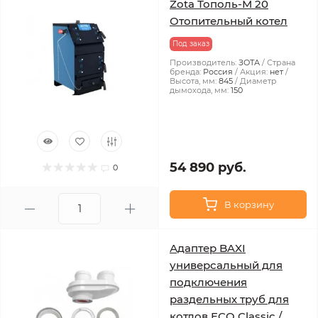
Zota Тополь-М 20
Отопительный котел
Под заказ
Производитель:
ЗОТА
Страна
бренда:
Россия
Акция:
нет
Высота, мм:
845
Диаметр
дымохода, мм:
150
54 890 руб.
0
В корзину
Адаптер BAXI
универсальный для
подключения
раздельных труб для
котлов ECO Classic /