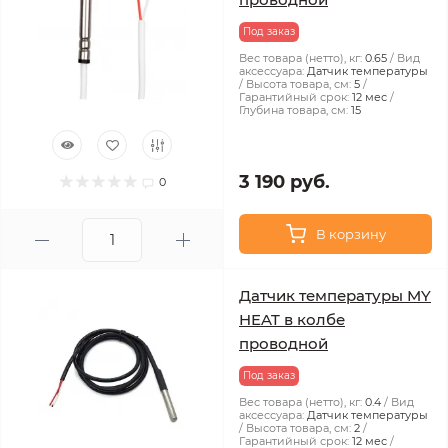
Под заказ
Вес товара (нетто), кг:
0.65
Вид
аксессуара:
Датчик температуры
Высота товара, см:
5
Гарантийный срок:
12 мес
Глубина товара, см:
15
3 190 руб.
0
В корзину
Датчик температуры MY
HEAT в колбе
проводной
Под заказ
Вес товара (нетто), кг:
0.4
Вид
аксессуара:
Датчик температуры
Высота товара, см:
2
Гарантийный срок:
12 мес