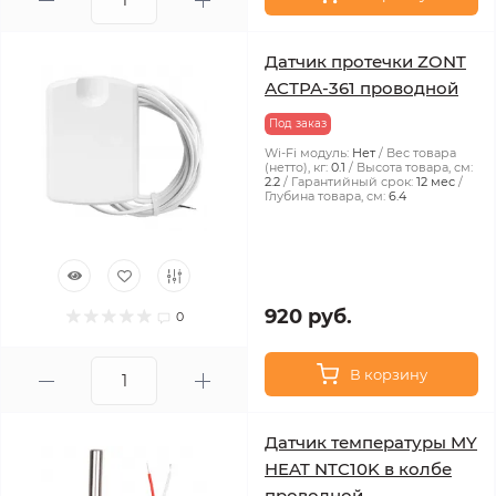
Датчик протечки ZONT
АСТРА-361 проводной
Под заказ
Wi-Fi модуль:
Нет
Вес товара
(нетто), кг:
0.1
Высота товара, см:
2.2
Гарантийный срок:
12 мес
Глубина товара, см:
6.4
920 руб.
0
В корзину
Датчик температуры MY
HEAT NTC10K в колбе
проводной