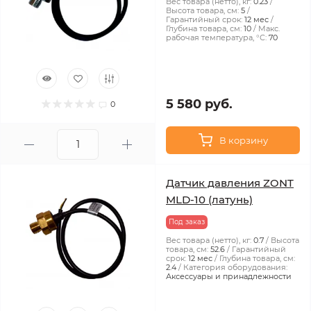
Вес товара (нетто), кг:
0.23
Высота товара, см:
5
Гарантийный срок:
12 мес
Глубина товара, см:
10
Макс.
рабочая температура, °С:
70
5 580 руб.
0
В корзину
Датчик давления ZONT
MLD-10 (латунь)
Под заказ
Вес товара (нетто), кг:
0.7
Высота
товара, см:
52.6
Гарантийный
срок:
12 мес
Глубина товара, см:
2.4
Категория оборудования:
Аксессуары и принадлежности