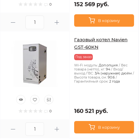
152 569 руб.
0
В корзину
Газовый котел Navien
GST-60KN
Под заказ
Wi-Fi модуль:
Доп.опция
Вес
товара (нетто), кг:
94
Вход/
выход ГВС:
3/4 (наружная) дюйм
Высота товара, см:
90.6
Гарантийный срок:
2 года
160 521 руб.
0
В корзину