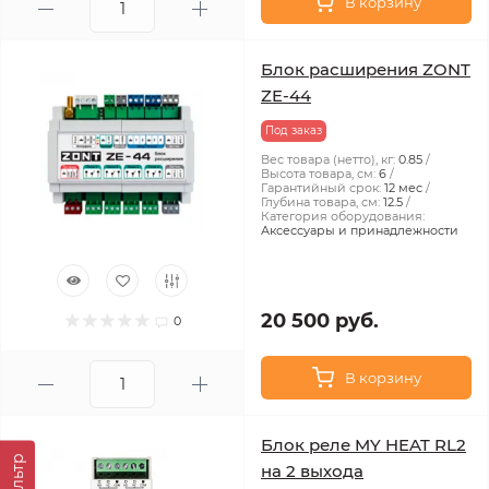
В корзину
Блок расширения ZONT
ZE-44
Под заказ
Вес товара (нетто), кг:
0.85
Высота товара, см:
6
Гарантийный срок:
12 мес
Глубина товара, см:
12.5
Категория оборудования:
Аксессуары и принадлежности
20 500 руб.
0
В корзину
Блок реле MY HEAT RL2
Фильтр
на 2 выхода