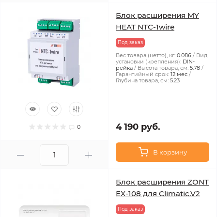
Блок расширения MY
HEAT NTC-1wire
Под заказ
Вес товара (нетто), кг:
0.086
Вид
установки (крепления):
DIN-
рейка
Высота товара, см:
5.78
Гарантийный срок:
12 мес
Глубина товара, см:
5.23
4 190 руб.
0
В корзину
Блок расширения ZONT
EX-108 для Climatic.V2
Под заказ