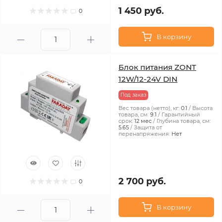
1 450 руб.
0
В корзину
Блок питания ZONT
12W/12-24V DIN
Под заказ
Вес товара (нетто), кг:
0.1
Высота
товара, см:
9.1
Гарантийный
срок:
12 мес
Глубина товара, см:
5.65
Защита от
перенапряжения:
Нет
2 700 руб.
0
В корзину