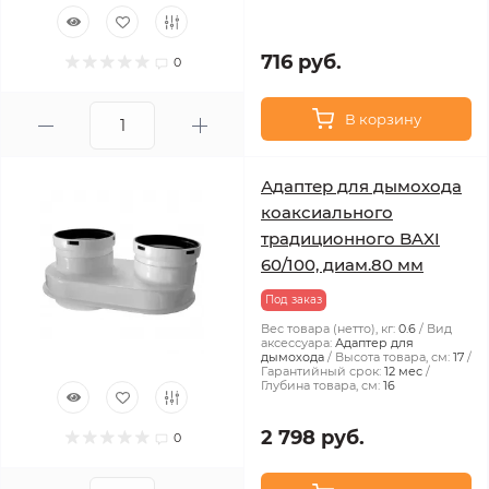
716 руб.
0
В корзину
Адаптер для дымохода
коаксиального
традиционного BAXI
60/100, диам.80 мм
Под заказ
Вес товара (нетто), кг:
0.6
Вид
аксессуара:
Адаптер для
дымохода
Высота товара, см:
17
Гарантийный срок:
12 мес
Глубина товара, см:
16
2 798 руб.
0