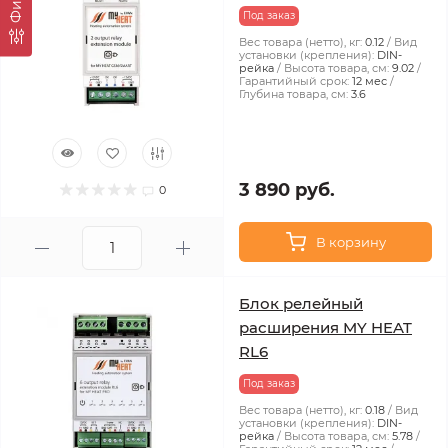
Под заказ
Вес товара (нетто), кг:
0.12
Вид
установки (крепления):
DIN-
рейка
Высота товара, см:
9.02
Гарантийный срок:
12 мес
Глубина товара, см:
3.6
3 890 руб.
0
В корзину
Блок релейный
расширения MY HEAT
RL6
Под заказ
Вес товара (нетто), кг:
0.18
Вид
установки (крепления):
DIN-
рейка
Высота товара, см:
5.78