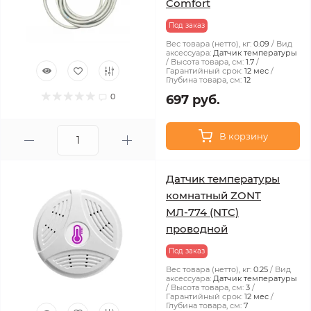
Comfort
Под заказ
Вес товара (нетто), кг:
0.09
Вид
аксессуара:
Датчик температуры
Высота товара, см:
1.7
Гарантийный срок:
12 мес
Глубина товара, см:
12
0
697 руб.
В корзину
Датчик температуры
комнатный ZONT
МЛ-774 (NTC)
проводной
Под заказ
Вес товара (нетто), кг:
0.25
Вид
аксессуара:
Датчик температуры
Высота товара, см:
3
Гарантийный срок:
12 мес
Глубина товара, см:
7