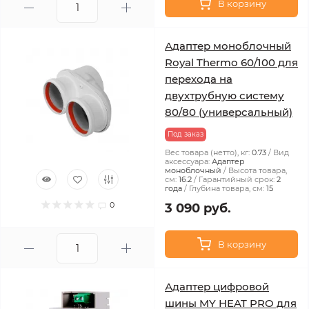
В корзину
Адаптер моноблочный
Royal Thermo 60/100 для
перехода на
двухтрубную систему
80/80 (универсальный)
Под заказ
Вес товара (нетто), кг:
0.73
Вид
аксессуара:
Адаптер
моноблочный
Высота товара,
см:
16.2
Гарантийный срок:
2
года
Глубина товара, см:
15
0
3 090 руб.
В корзину
Адаптер цифровой
шины MY HEAT PRO для