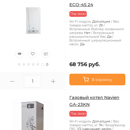
ECO-4S 24
Под заказ
Wi-Fi модуль:
Доп.опция
Вес
товара (нетто), кг:
29
Встроенный бойлер косвенного
нагрева:
Нет
Встроенный
расширительный бак:
Да
Встроенный циркуляционный
насос:
Да
68 756 руб.
0
В корзину
Газовый котел Navien
GA-23KN
Под заказ
Wi-Fi модуль:
Доп.опция
Вес
товара (нетто), кг:
74
Вход/выход
ГВС:
1/2 (наружная) дюйм