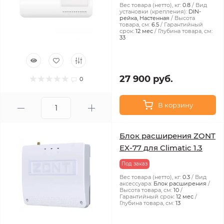
Вес товара (нетто), кг:
0.8
Вид
установки (крепления):
DIN-
рейка, Настенная
Высота
товара, см:
6.5
Гарантийный
срок:
12 мес
Глубина товара, см:
33
27 900 руб.
0
В корзину
Блок расширения ZONT
EX-77 для Climatic 1.3
Под заказ
Вес товара (нетто), кг:
0.3
Вид
аксессуара:
Блок расширения
Высота товара, см:
10
Гарантийный срок:
12 мес
Глубина товара, см:
13