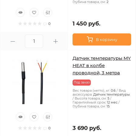
Глубина товара, см:
2
1 450 руб.
0
В корзину
Датчик температуры MY
HEAT в колбе
проводной, 3 метра
Под заказ
Вес товара (нетто), кг:
0.6
Вид
аксессуара:
Датчик температуры
Высота товара, см:
5
Гарантийный срок:
12 мес
Глубина товара, см:
15
3 690 руб.
0