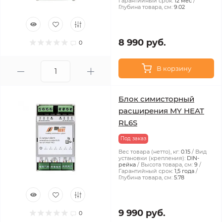
Гарантийный срок:
12 мес
Глубина товара, см:
9.02
8 990 руб.
0
В корзину
Блок симисторный
расширения MY HEAT
RL6S
Под заказ
Вес товара (нетто), кг:
0.15
Вид
установки (крепления):
DIN-
рейка
Высота товара, см:
9
Гарантийный срок:
1,5 года
Глубина товара, см:
5.78
9 990 руб.
0