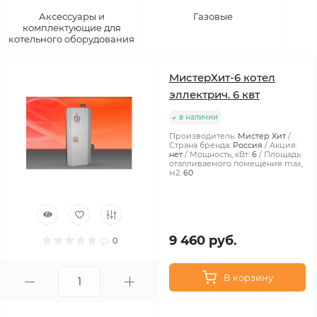
Аксессуары и
Газовые
комплектующие для
котельного оборудования
МистерХит-6 котел
эллектрич. 6 квт
в наличии
Производитель:
Мистер Хит
Страна бренда:
Россия
Акция:
нет
Мощность, кВт:
6
Площадь
отапливаемого помещения max,
м2:
60
9 460 руб.
0
В корзину