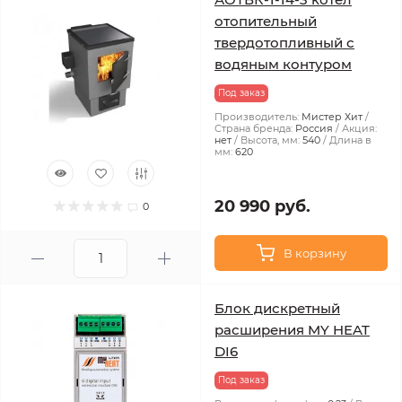
отопительный
твердотопливный с
водяным контуром
Под заказ
Производитель:
Мистер Хит
Страна бренда:
Россия
Акция:
нет
Высота, мм:
540
Длина в
мм:
620
20 990 руб.
0
В корзину
Блок дискретный
расширения MY HEAT
DI6
Под заказ