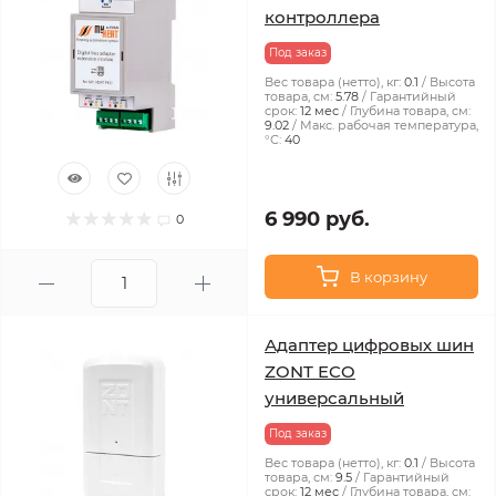
контроллера
Под заказ
Вес товара (нетто), кг:
0.1
Высота
товара, см:
5.78
Гарантийный
срок:
12 мес
Глубина товара, см:
9.02
Макс. рабочая температура,
°С:
40
6 990 руб.
0
В корзину
Адаптер цифровых шин
ZONT ECO
универсальный
Под заказ
Вес товара (нетто), кг:
0.1
Высота
товара, см:
9.5
Гарантийный
срок:
12 мес
Глубина товара, см: