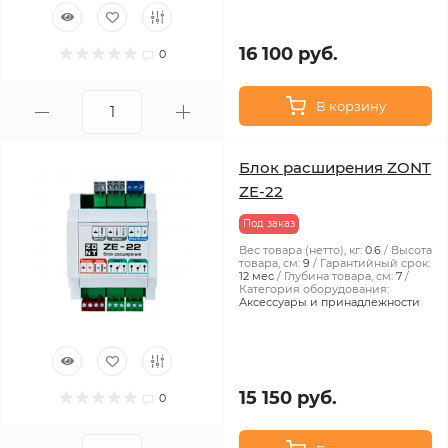
16 100 руб.
0
В корзину
Блок расширения ZONT
ZE-22
Под заказ
Вес товара (нетто), кг:
0.6
Высота
товара, см:
9
Гарантийный срок:
12 мес
Глубина товара, см:
7
Категория оборудования:
Аксессуары и принадлежности
15 150 руб.
0