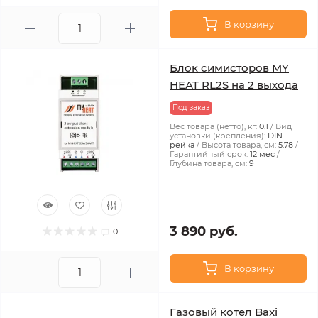
В корзину
Блок симисторов MY
HEAT RL2S на 2 выхода
Под заказ
Вес товара (нетто), кг:
0.1
Вид
установки (крепления):
DIN-
рейка
Высота товара, см:
5.78
Гарантийный срок:
12 мес
Глубина товара, см:
9
3 890 руб.
0
В корзину
Газовый котел Baxi