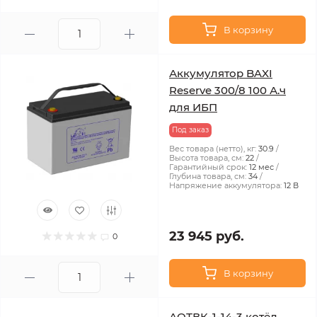
В корзину
Аккумулятор BAXI
Reserve 300/8 100 А.ч
для ИБП
Под заказ
Вес товара (нетто), кг:
30.9
Высота товара, см:
22
Гарантийный срок:
12 мес
Глубина товара, см:
34
Напряжение аккумулятора:
12 В
23 945 руб.
0
В корзину
АОТВК-1-14-3 котёл