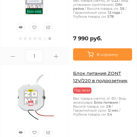
Вес товара (нетто), кг:
0.23
Вид
установки (крепления):
DIN-
рейка
Высота товара, см:
3.6
Гарантийный срок:
1,5 года
Глубина товара, см:
5.78
7 990 руб.
0
В корзину
Блок питания ZONT
12V/220 в подрозетник
Под заказ
Вес товара (нетто), кг:
0.1
Вид
аксессуара:
Блок питания
Высота товара, см:
2.8
Гарантийный срок:
12 мес
Глубина товара, см:
5.4