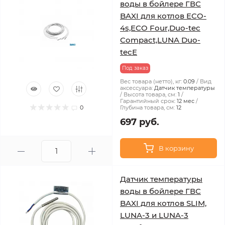
воды в бойлере ГВС
BAXI для котлов ECO-
4s,ECO Four,Duo-tec
Compact,LUNA Duo-
tecE
Под заказ
Вес товара (нетто), кг:
0.09
Вид
аксессуара:
Датчик температуры
Высота товара, см:
1
Гарантийный срок:
12 мес
0
Глубина товара, см:
12
697 руб.
В корзину
Датчик температуры
воды в бойлере ГВС
BAXI для котлов SLIM,
LUNA-3 и LUNA-3