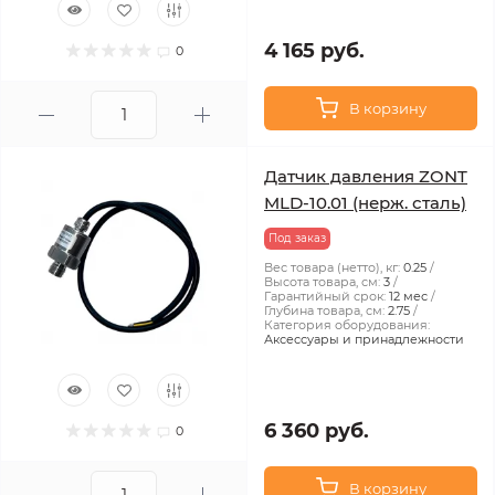
4 165 руб.
0
В корзину
Датчик давления ZONT
MLD-10.01 (нерж. сталь)
Под заказ
Вес товара (нетто), кг:
0.25
Высота товара, см:
3
Гарантийный срок:
12 мес
Глубина товара, см:
2.75
Категория оборудования:
Аксессуары и принадлежности
6 360 руб.
0
В корзину