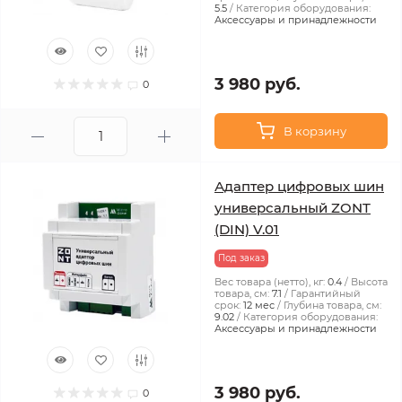
5.5
Категория оборудования:
Аксессуары и принадлежности
3 980 руб.
0
В корзину
Адаптер цифровых шин
универсальный ZONT
(DIN) V.01
Под заказ
Вес товара (нетто), кг:
0.4
Высота
товара, см:
7.1
Гарантийный
срок:
12 мес
Глубина товара, см:
9.02
Категория оборудования:
Аксессуары и принадлежности
3 980 руб.
0