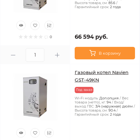
Высота товара, см:
85.6
Гарантийный срок:
2 года
66 594 руб.
0
В корзину
Газовый котел Navien
GST-49KN
Под заказ
Wi-Fi модуль:
Доп.опция
Вес
товара (нетто), кг:
94
Вход/
выход ГВС:
3/4 (наружная) дюйм
Высота товара, см:
90.4
Гарантийный срок:
2 года