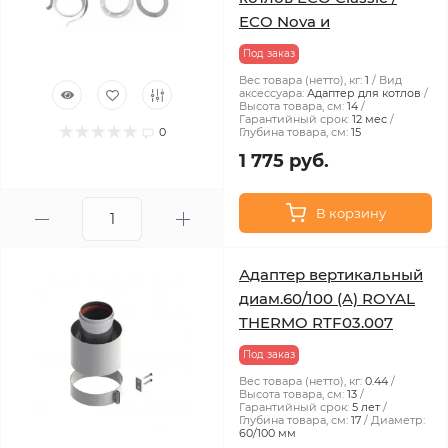
ECO Nova и
Под заказ
Вес товара (нетто), кг:
1
Вид
аксессуара:
Адаптер для котлов
Высота товара, см:
14
Гарантийный срок:
12 мес
0
Глубина товара, см:
15
1 775 руб.
В корзину
Адаптер вертикальный
диам.60/100 (A) ROYAL
THERMO RTF03.007
Под заказ
Вес товара (нетто), кг:
0.44
Высота товара, см:
13
Гарантийный срок:
5 лет
Глубина товара, см:
17
Диаметр:
60/100 мм