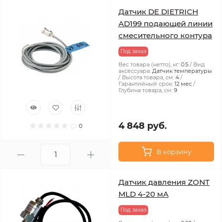
Датчик DE DIETRICH
AD199 подающей линии
смесительного контура
Под заказ
Вес товара (нетто), кг:
0.5
Вид
аксессуара:
Датчик температуры
Высота товара, см:
4
Гарантийный срок:
12 мес
Глубина товара, см:
9
4 848 руб.
0
В корзину
Датчик давления ZONT
MLD 4-20 мА
Под заказ