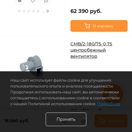
62 390 руб.
0
В корзину
CMB/2-180/75-0,75
центробежный
вентилятор
Наш сайт использует файлы cookie для улучшения
пользовательского опыта и анализа посещаемости.
Продолжая использовать наш сайт, вы автоматически
соглашаетесь с использованием cookie в соответствии
с нашей Политикой использования cookie.
Подробнее
118 470 руб.
0
Принять
18 060 руб.
Купить
В корзину