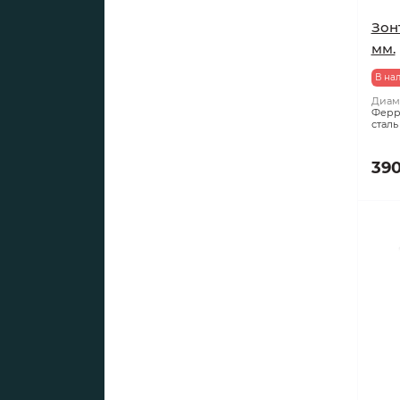
Зонт
мм.
В на
Диаме
Ферр
сталь
390