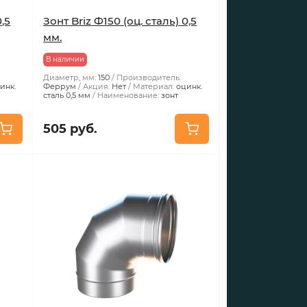
0,5
Зонт Briz Ф150 (оц. сталь) 0,5
мм.
В наличии
Диаметр, мм:
150
Производитель:
инк.
Феррум
Акция:
Нет
Материал:
оцинк.
сталь 0,5 мм
Наименование:
зонт
505 руб.