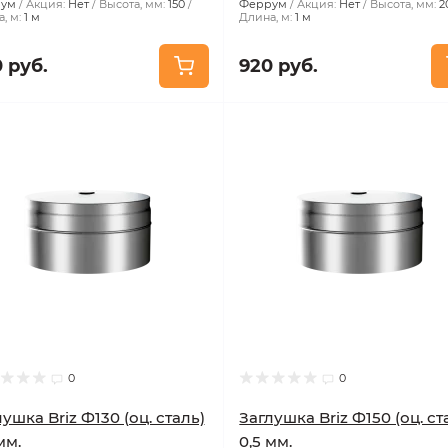
ум
Акция:
Нет
Высота, мм:
150
Феррум
Акция:
Нет
Высота, мм:
2
, м:
1 м
Длина, м:
1 м
 руб.
920 руб.
0
0
ушка Briz Ф130 (оц. сталь)
Заглушка Briz Ф150 (оц. ст
мм.
0,5 мм.