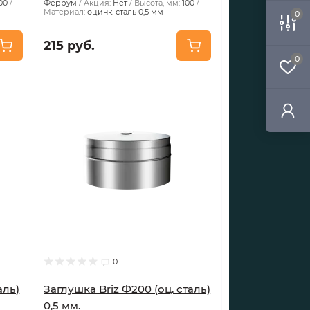
00
Феррум
Акция:
Нет
Высота, мм:
100
Материал:
оцинк. сталь 0,5 мм
0
215 руб.
0
0
аль)
Заглушка Briz Ф200 (оц. сталь)
0,5 мм.