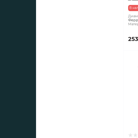
В на
Диаме
Ферр
Мате
253