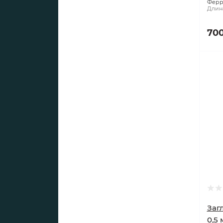
Ферр
Длина
700
Загл
0,5 