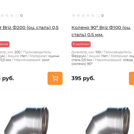
0
0
 Briz Ф200 (оц. сталь) 0,5
Колено 90° Briz Ф100 (оц.
сталь) 0,5 мм.
личии
В наличии
тр, мм:
200
Производитель:
Диаметр, мм:
100
Производитель:
ум
Акция:
Нет
Материал:
оцинк.
Феррум
Акция:
Нет
Материал:
оц
 0,5 мм
Наименование:
зонт
сталь 0,5 мм
Наименование:
отвод
(колено) 90°
 руб.
395 руб.