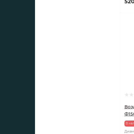
520
Возд
Ф150
В на
Диаме