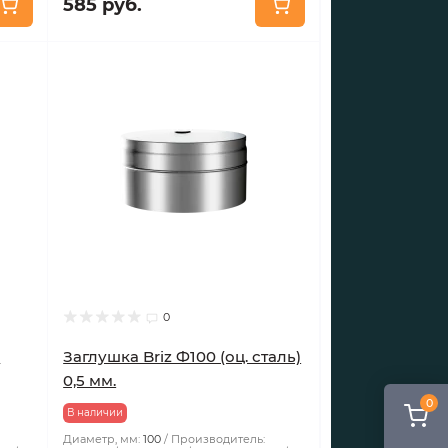
585 руб.
0
м
Заглушка Briz Ф100 (оц. сталь)
0,5 мм.
0
В наличии
Диаметр, мм:
100
Производитель: