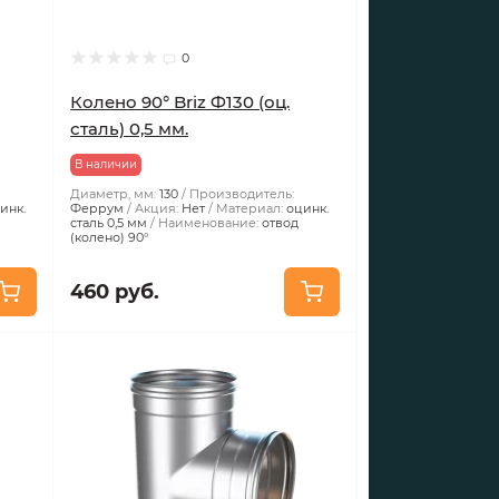
0
Колено 90° Briz Ф130 (оц.
сталь) 0,5 мм.
В наличии
Диаметр, мм:
130
Производитель:
инк.
Феррум
Акция:
Нет
Материал:
оцинк.
сталь 0,5 мм
Наименование:
отвод
(колено) 90°
460 руб.