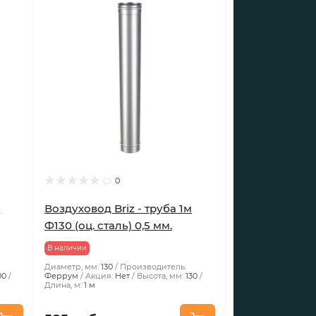
0
м
Воздуховод Briz - труба 1м
Ф130 (оц. сталь) 0,5 мм.
В наличии
Диаметр, мм:
130
Производитель:
00
Феррум
Акция:
Нет
Высота, мм:
130
Длина, м:
1 м