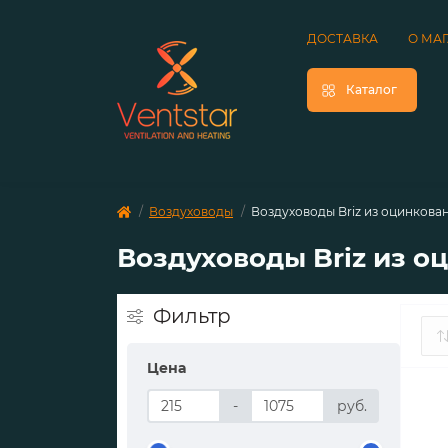
ДОСТАВКА
О МА
Каталог
Воздуховоды
Воздуховоды Briz из оцинкова
Воздуховоды Briz из о
Фильтр
Цена
-
руб.