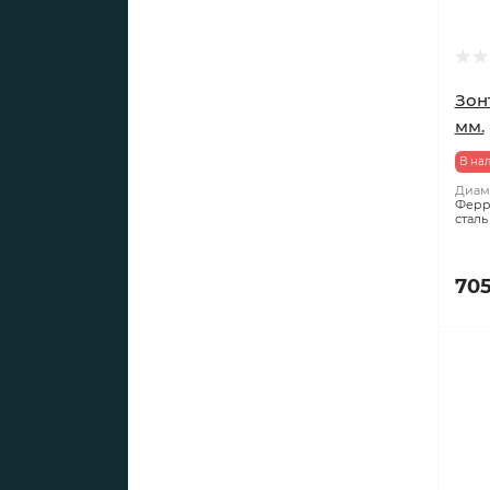
Зонт
мм.
В на
Диаме
Ферр
сталь
705