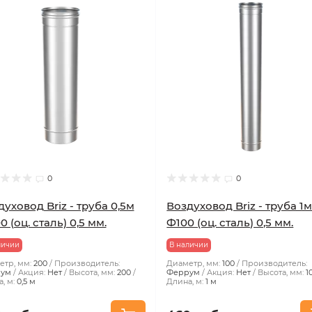
0
0
уховод Briz - труба 0,5м
Воздуховод Briz - труба 1
 (оц. сталь) 0,5 мм.
Ф100 (оц. сталь) 0,5 мм.
личии
В наличии
тр, мм:
200
Производитель:
Диаметр, мм:
100
Производитель:
ум
Акция:
Нет
Высота, мм:
200
Феррум
Акция:
Нет
Высота, мм:
1
, м:
0,5 м
Длина, м:
1 м