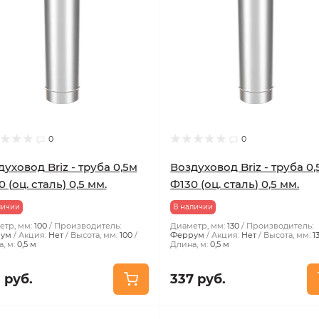
0
0
уховод Briz - труба 0,5м
Воздуховод Briz - труба 0
 (оц. сталь) 0,5 мм.
Ф130 (оц. сталь) 0,5 мм.
личии
В наличии
тр, мм:
100
Производитель:
Диаметр, мм:
130
Производитель:
ум
Акция:
Нет
Высота, мм:
100
Феррум
Акция:
Нет
Высота, мм:
1
, м:
0,5 м
Длина, м:
0,5 м
 руб.
337 руб.