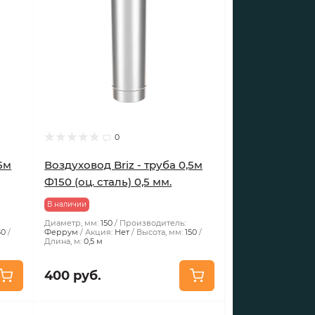
0
,5м
Воздуховод Briz - труба 0,5м
Ф150 (оц. сталь) 0,5 мм.
В наличии
Диаметр, мм:
150
Производитель:
30
Феррум
Акция:
Нет
Высота, мм:
150
Длина, м:
0,5 м
400 руб.