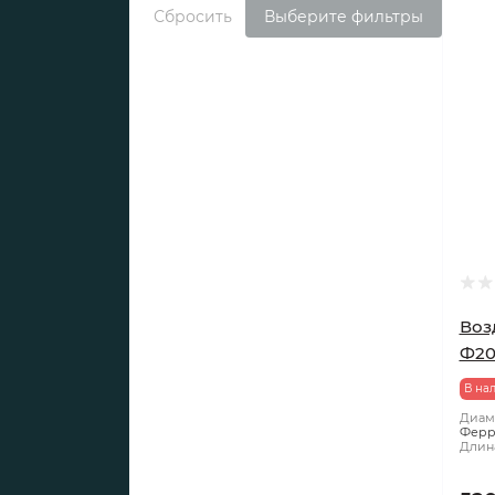
Сбросить
Выберите фильтры
Возд
Ф200
В на
Диаме
Ферр
Длина