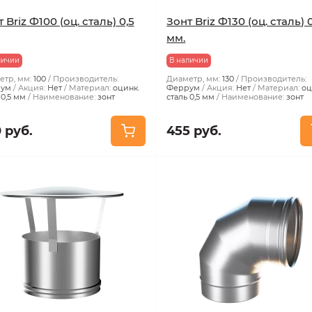
 Briz Ф100 (оц. сталь) 0,5
Зонт Briz Ф130 (оц. сталь) 
мм.
личии
В наличии
тр, мм:
100
Производитель:
Диаметр, мм:
130
Производитель:
ум
Акция:
Нет
Материал:
оцинк.
Феррум
Акция:
Нет
Материал:
оц
 0,5 мм
Наименование:
зонт
сталь 0,5 мм
Наименование:
зонт
 руб.
455 руб.