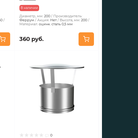
В наличии
Диаметр, мм:
200
Производитель:
50
Феррум
Акция:
Нет
Высота, мм:
200
Материал:
оцинк. сталь 0,5 мм
360 руб.
0