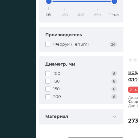
215
430
645
860
1,1 тыс.
Производитель
Феррум (Ferrum)
24
Диаметр, мм
Возд
100
6
Ф100
130
6
150
6
В на
200
6
Диаме
Ферр
Длина
Материал
273