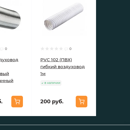
0
0
здуховод
PVC 102 (ПВХ)
гибкий воздуховод
вый
1м
анный
в наличии
.
200 руб.