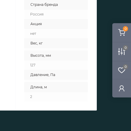
Страна бренда
Россия
Акция
0
нет
Вес, кг
0
Высота, мм
127
0
Давление, Па
Длина, м
2