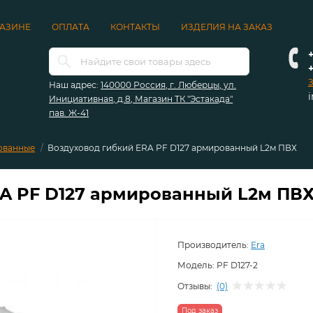
ГАЗИНЕ
ОПЛАТА
КОНТАКТЫ
ИЗДЕЛИЯ НА ЗАКАЗ
+
З
Наш адрес:
140000 Россия, г. Люберцы, ул.
Инициативная, д.8, Магазин ТК "Эстакада"
пав. Ж-41
ованные
Воздуховод гибкий ERA PF D127 армированный L2м ПВХ
A PF D127 армированный L2м ПВ
Производитель:
Era
Модель:
PF D127-2
Отзывы:
(0)
Под заказ