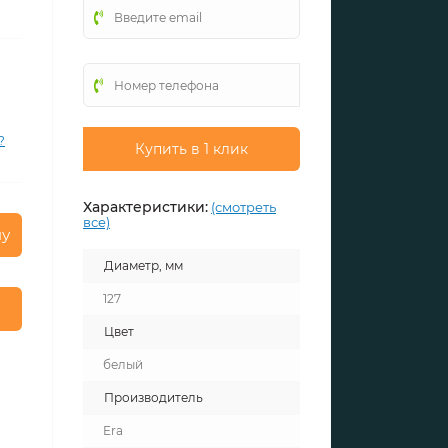
?
Купить в 1 клик
Характеристики:
(смотреть
все)
ну
Диаметр, мм
127
Цвет
белый
Производитель
Era