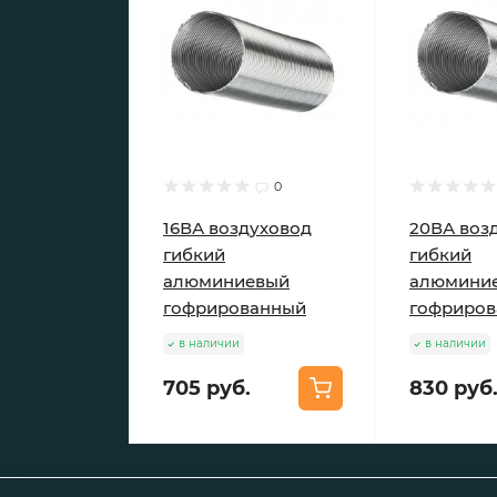
0
16ВА воздуховод
20ВА воз
гибкий
гибкий
алюминиевый
алюмини
гофрированный
гофриро
в наличии
в наличии
705 руб.
830 руб