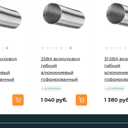
0
0
духовод
25ВА воздуховод
31,5ВА во
гибкий
гибкий
евый
алюминиевый
алюминие
ванный
гофрированный
гофриров
в наличии
в наличии
.
1 040 руб.
1 380 руб