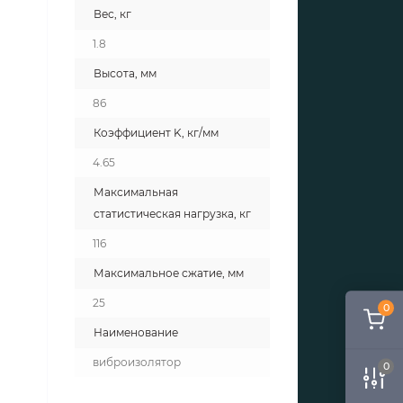
Вес, кг
1.8
Высота, мм
86
Коэффициент K, кг/мм
4.65
Максимальная
статистическая нагрузка, кг
116
Максимальное сжатие, мм
25
0
Наименование
виброизолятор
0