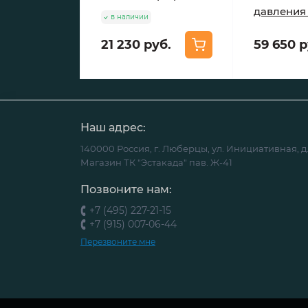
давления
в наличии
21 230 руб.
59 650 р
Наш адрес:
140000 Россия, г. Люберцы, ул. Инициативная, д.
Магазин ТК "Эстакада" пав. Ж-41
Позвоните нам:
+7 (495) 227-21-15
+7 (915) 007-06-44
Перезвоните мне