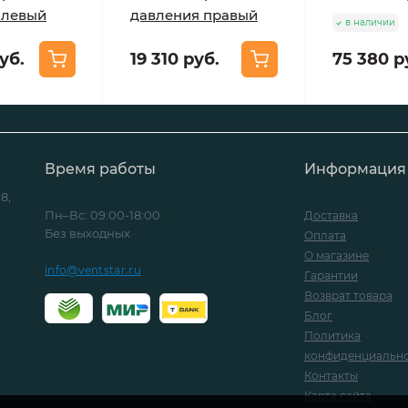
 левый
давления правый
в наличии
уб.
19 310 руб.
75 380 р
Время работы
Информация
8,
Пн–Вс: 09:00-18:00
Доставка
Без выходных
Оплата
О магазине
info@ventstar.ru
Гарантии
Возврат товара
Блог
Политика
конфиденциальн
Контакты
Карта сайта