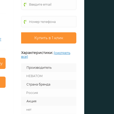
Купить в 1 клик
?
Характеристики:
(смотреть
все)
ну
Производитель
НЕВАТОМ
Страна бренда
Россия
Акция
нет