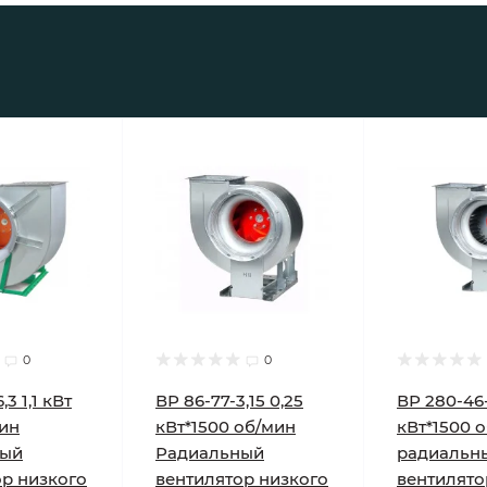
0
0
,3 1,1 кВт
ВР 86-77-3,15 0,25
ВР 280-46-
мин
кВт*1500 об/мин
кВт*1500 
ный
Радиальный
радиальн
ор низкого
вентилятор низкого
вентилято