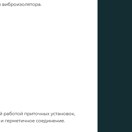
ы виброизолятора.
й работой приточных установок,
 и герметичное соединение.