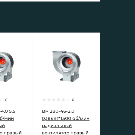
0
0
4,0 5,5
ВР 280-46-2,0
об/мин
0,18кВт*1500 об/мин
ый
радиальный
р правый
вентилятор правый