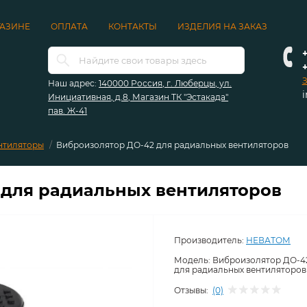
ГАЗИНЕ
ОПЛАТА
КОНТАКТЫ
ИЗДЕЛИЯ НА ЗАКАЗ
+
З
Наш адрес:
140000 Россия, г. Люберцы, ул.
Инициативная, д.8, Магазин ТК "Эстакада"
пав. Ж-41
нтиляторы
Виброизолятор ДО-42 для радиальных вентиляторов
 для радиальных вентиляторов
Производитель:
НЕВАТОМ
Модель:
Виброизолятор ДО-4
для радиальных вентиляторов
Отзывы:
(0)