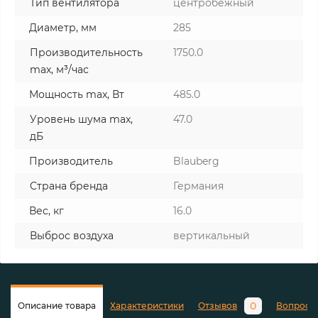
Тип вентилятора
центробежный
Диаметр, мм
285
Производительность
1750.0
max, м³/час
Мощность max, Вт
485.0
Уровень шума max,
47.0
дБ
Производитель
Blauberg
Страна бренда
Германия
Вес, кг
16.0
Выброс воздуха
вертикальный
0
Описание товара
Характеристики
Отзывов
Вопросы