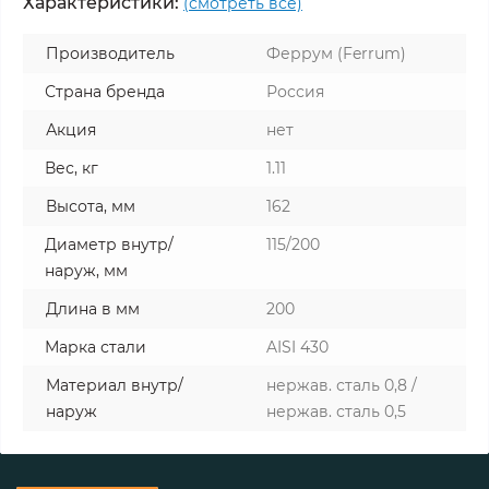
Характеристики:
(смотреть все)
Производитель
Феррум (Ferrum)
Страна бренда
Россия
Акция
нет
Вес, кг
1.11
Высота, мм
162
Диаметр внутр/
115/200
наруж, мм
Длина в мм
200
Марка стали
AISI 430
Материал внутр/
нержав. сталь 0,8 /
наруж
нержав. сталь 0,5