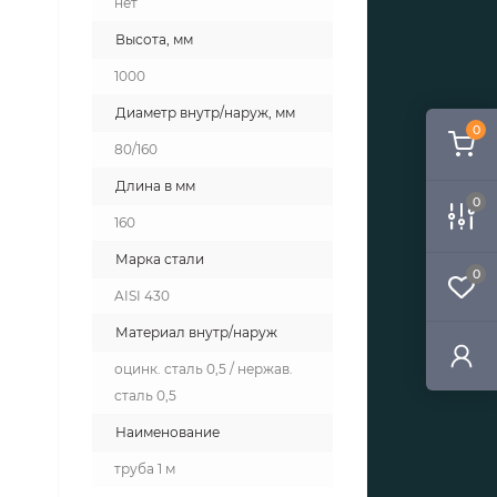
нет
Высота, мм
1000
Диаметр внутр/наруж, мм
0
80/160
Длина в мм
0
160
Марка стали
0
AISI 430
Материал внутр/наруж
оцинк. сталь 0,5 / нержав.
сталь 0,5
Наименование
труба 1 м