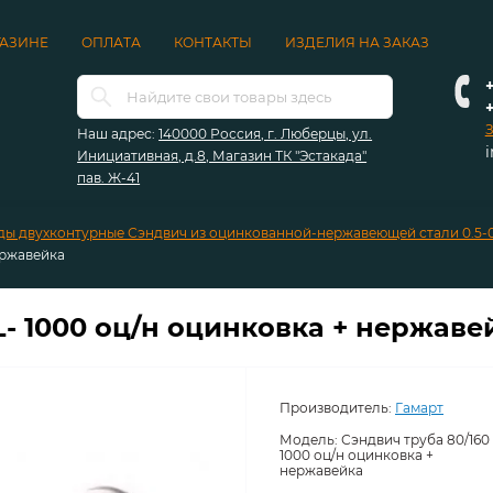
ГАЗИНЕ
ОПЛАТА
КОНТАКТЫ
ИЗДЕЛИЯ НА ЗАКАЗ
+
З
Наш адрес:
140000 Россия, г. Люберцы, ул.
Инициативная, д.8, Магазин ТК "Эстакада"
пав. Ж-41
ы двухконтурные Сэндвич из оцинкованной-нержавеющей стали 0.5-0
ержавейка
L- 1000 оц/н оцинковка + нержаве
Производитель:
Гамарт
Модель:
Сэндвич труба 80/160 
1000 оц/н оцинковка +
нержавейка