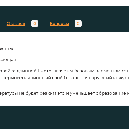
Отзывов
0
Вопросы
0
ванная
авеющая
вейка длинной 1 метр, является базовым элементом сэ
т термоизоляционный слой базальта и наружный кожух 
ературы
не
будет
резким
это
и
уменьшает
образование