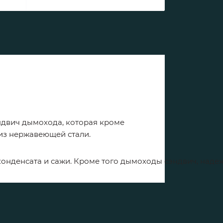
ндвич дымохода, которая кроме
из нержавеющей стали.
конденсата
и
сажи
.
Кроме
того
дымоходы
сэндвич
,
наде