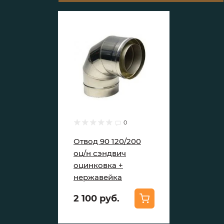
0
Отвод 90 120/200
оц/н сэндвич
оцинковка +
нержавейка
2 100 руб.