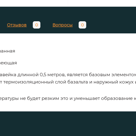
Отзывов
0
Вопросы
0
ванная
авеющая
вейка длинной 0,5 метров, является базовым элементо
т термоизоляционный слой базальта и наружный кожух 
ературы
не
будет
резким
это
и
уменьшает
образование