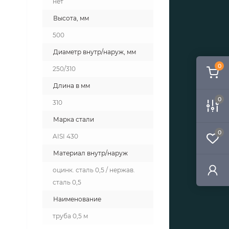
нет
Высота, мм
500
Диаметр внутр/наруж, мм
0
250/310
Длина в мм
0
310
Марка стали
0
AISI 430
Материал внутр/наруж
оцинк. сталь 0,5 / нержав.
сталь 0,5
Наименование
труба 0,5 м