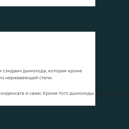
м сэндвич дымохода, которая кроме
из нержавеющей стали.
конденсата
и
сажи
.
Кроме
того
дымоходы
сэндвич
,
наде