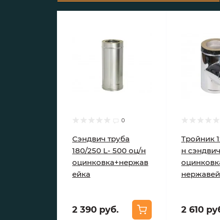
0
Сэндвич труба
Тройник 1
180/250 L- 500 оц/н
н сэндви
оцинковка+нержав
оцинковк
ейка
нержавей
2 390 руб.
2 610 ру