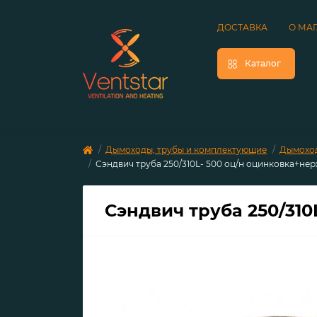
ДОСТАВКА
О МА
Каталог
Дымоходы, трубы и комплектующие
Дымоход
Сэндвич труба 250/310L- 500 оц/н оцинковка+не
Сэндвич труба 250/31