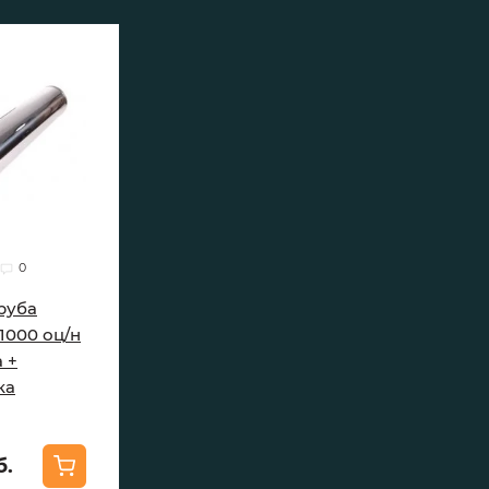
0
руба
 1000 оц/н
 +
ка
б.