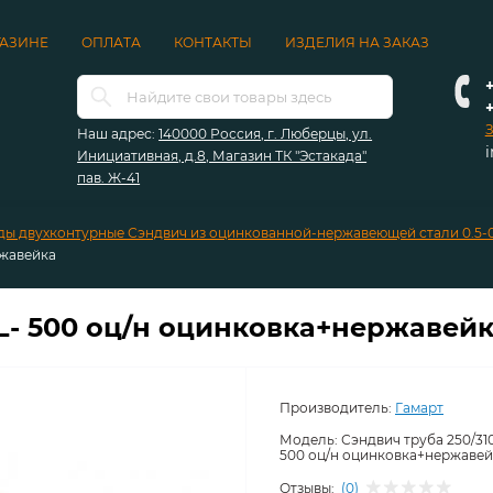
ГАЗИНЕ
ОПЛАТА
КОНТАКТЫ
ИЗДЕЛИЯ НА ЗАКАЗ
+
З
Наш адрес:
140000 Россия, г. Люберцы, ул.
Инициативная, д.8, Магазин ТК "Эстакада"
пав. Ж-41
ы двухконтурные Сэндвич из оцинкованной-нержавеющей стали 0.5-0
ржавейка
0L- 500 оц/н оцинковка+нержавей
Производитель:
Гамарт
Модель:
Сэндвич труба 250/31
500 оц/н оцинковка+нержавей
Отзывы:
(0)