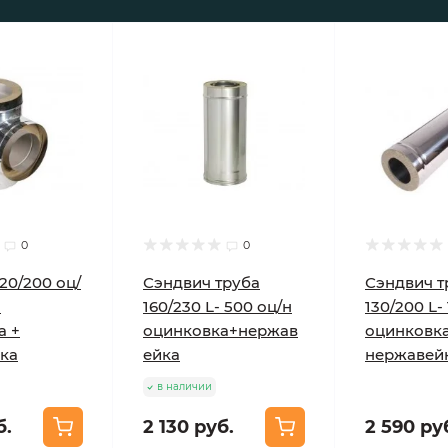
0
0
20/200 оц/
Сэндвич труба
Сэндвич т
ч
160/230 L- 500 оц/н
130/200 L-
а +
оцинковка+нержав
оцинковка
ка
ейка
нержавей
в наличии
б.
2 130 руб.
2 590 ру