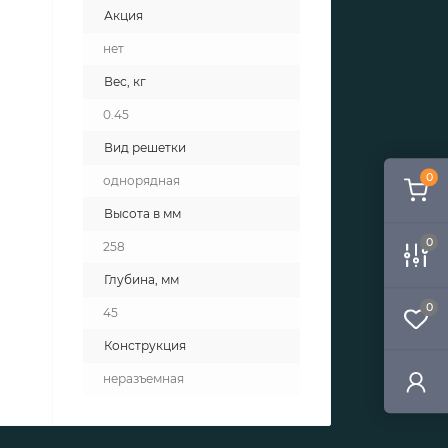
Акция
нет
Вес, кг
0.45
Вид решетки
0
однорядная
Высота в мм
0
258
Глубина, мм
0
45
Конструкция
неразъемная