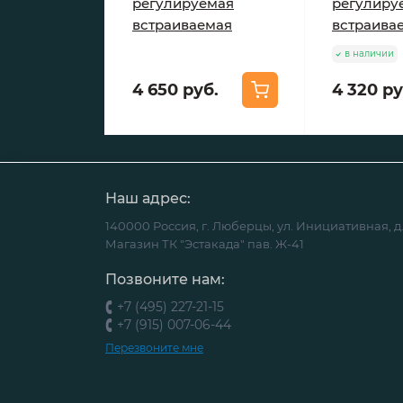
регулируемая
регулиру
встраиваемая
встраива
в наличии
4 650 руб.
4 320 ру
Наш адрес:
140000 Россия, г. Люберцы, ул. Инициативная, д.
Магазин ТК "Эстакада" пав. Ж-41
Позвоните нам:
+7 (495) 227-21-15
+7 (915) 007-06-44
Перезвоните мне