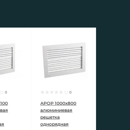
0
0
100
АРОР 1000х800
вая
алюминиевая
решетка
ая
однорядная