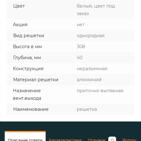
Цвет
белый, цвет под
заказ
Акция
нет
Вид решетки
однорядная
Высота в мм
308
Глубина, мм
40
Конструкция
неразъемная
Материал решетки
алюминий
Назначение
приточно-вытяжная
вент.выхода
Наименование
решетка
0
Описание товара
Характеристики
Отзывов
Вопросы