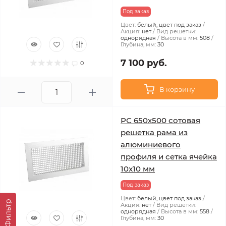
Под заказ
Цвет:
белый, цвет под заказ
Акция:
нет
Вид решетки:
однорядная
Высота в мм:
508
Глубина, мм:
30
7 100 руб.
0
В корзину
РС 650х500 сотовая
решетка рама из
алюминиевого
профиля и сетка ячейка
10x10 мм
Под заказ
Цвет:
белый, цвет под заказ
Фильтр
Акция:
нет
Вид решетки:
однорядная
Высота в мм:
558
Глубина, мм:
30