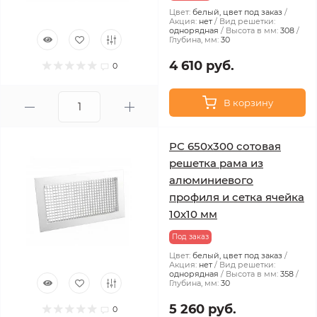
Цвет:
белый, цвет под заказ
Акция:
нет
Вид решетки:
однорядная
Высота в мм:
308
Глубина, мм:
30
4 610 руб.
0
В корзину
РС 650х300 сотовая
решетка рама из
алюминиевого
профиля и сетка ячейка
10x10 мм
Под заказ
Цвет:
белый, цвет под заказ
Акция:
нет
Вид решетки:
однорядная
Высота в мм:
358
Глубина, мм:
30
5 260 руб.
0