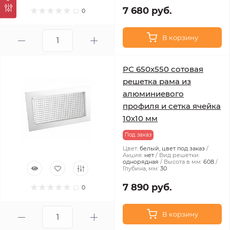
7 680 руб.
0
В корзину
РС 650х550 сотовая
решетка рама из
алюминиевого
профиля и сетка ячейка
10x10 мм
Под заказ
Цвет:
белый, цвет под заказ
Акция:
нет
Вид решетки:
однорядная
Высота в мм:
608
Глубина, мм:
30
7 890 руб.
0
В корзину