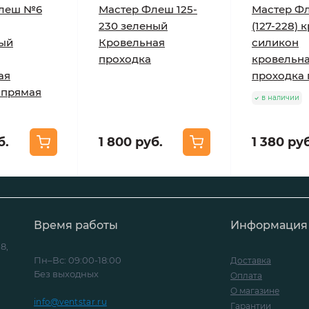
Флеш №6
Мастер Флеш 125-
Мастер Ф
230 зеленый
(127-228) 
ый
Кровельная
силикон
проходка
кровельн
ая
проходка
 прямая
в наличии
б.
1 800 руб.
1 380 руб
Время работы
Информация
8,
Пн–Вс: 09:00-18:00
Доставка
Без выходных
Оплата
О магазине
info@ventstar.ru
Гарантии