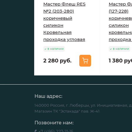
Мастер Флеш RES
Мастер 
№2 (203-280)
(127-228)
коричневый
коричнев
силикон
силикон
Кровельная
кровельн
проходка угловая
проходка
в наличии
в наличии
2 280 руб.
1 380 ру
Наш адрес:
140000 Россия, г. Люберцы, ул. Инициативная, д.
Магазин ТК "Эстакада" пав. Ж-41
Позвоните нам:
+7 (495) 227-21-15