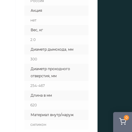
Россия
Акция
нет
Вес, кг
2.0
Диаметр дымохода, мм
300
Диаметр проходного
отверстия, мм
254-467
Длина в мм
620
Материал внутр/наруж
0
силикон