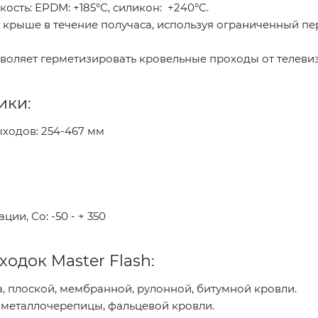
сть: EPDM: +185°С, силикон: +240°С.
на крыше в течение получаса, используя ограниченный п
оляет герметизировать кровельные проходы от телевиз
ики:
ходов: 254-467 мм
ии, Со: -50 - + 350
одок Master Flash:
а, плоской, мембранной, рулонной, битумной кровли.
, металлочерепицы, фальцевой кровли.