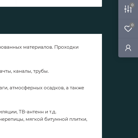
0
0
ированных материалов. Проходки
чты, каналы, трубы.
аги, атмосферных осадков, а также
яции, ТВ-антенн и т.д.
черепицы, мягкой битумной плитки,