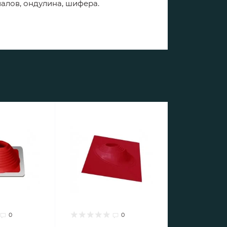
иалов, ондулина, шифера.
0
0