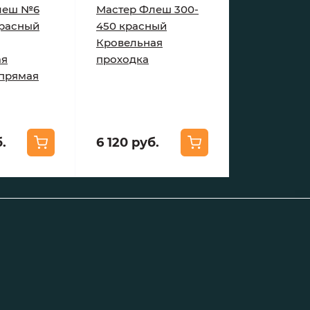
леш №6
Мастер Флеш 300-
красный
450 красный
Кровельная
ая
проходка
 прямая
.
6 120 руб.