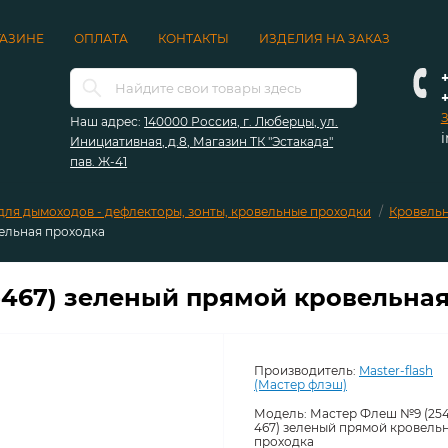
ГАЗИНЕ
ОПЛАТА
КОНТАКТЫ
ИЗДЕЛИЯ НА ЗАКАЗ
+
З
Наш адрес:
140000 Россия, г. Люберцы, ул.
Инициативная, д.8, Магазин ТК "Эстакада"
пав. Ж-41
для дымоходов - дефлекторы, зонты, кровельные проходки
Кровель
ельная проходка
467) зеленый прямой кровельна
Производитель:
Master-flash
(Мастер флэш)
Модель:
Мастер Флеш №9 (254
467) зеленый прямой кровель
проходка