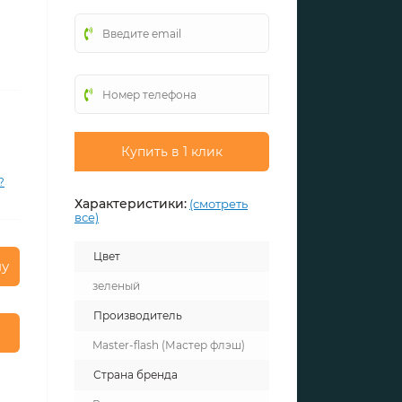
Купить в 1 клик
?
Характеристики:
(смотреть
все)
Цвет
ну
зеленый
Производитель
Master-flash (Мастер флэш)
Страна бренда