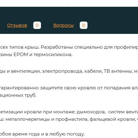
Отзывов
0
Вопросы
0
 всех типов крыш. Разработаны специально для профил
зины EPDM и термосиликона.
 и вентиляции, электропровода, кабели, ТВ антенны, ма
 гарантированно защитите свою кровлю от попадания вл
ационных труб.
метизации кровли при монтаже: дымоходов, систем вентил
: металлочерепицы и профнастила, фальцевой кровли, 
юбое время года и в любую погоду.