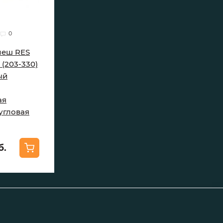
0
леш RES
(203-330)
ый
ая
угловая
б.