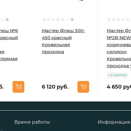
0
0
Флеш №6
Мастер Флеш 300-
Мастер Ф
 красный
450 красный
№2B-NEW 
Кровельная
коричнев
ая
проходка
силикон
 прямая
Кровельн
проходка 
в наличии
б.
6 120 руб.
4 650 ру
Время работы
Информация