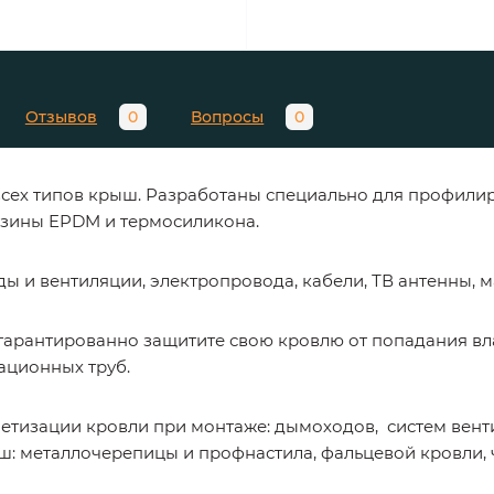
Отзывов
0
Вопросы
0
 всех типов крыш. Разработаны специально для профил
зины EPDM и термосиликона.
 и вентиляции, электропровода, кабели, ТВ антенны, ма
 гарантированно защитите свою кровлю от попадания вл
ационных труб.
метизации кровли при монтаже: дымоходов, систем вентил
: металлочерепицы и профнастила, фальцевой кровли, 