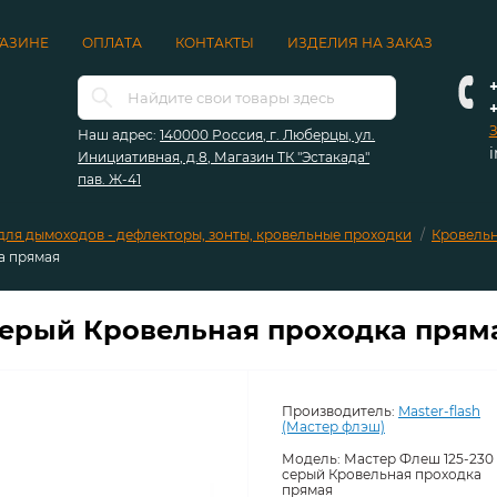
ГАЗИНЕ
ОПЛАТА
КОНТАКТЫ
ИЗДЕЛИЯ НА ЗАКАЗ
+
З
Наш адрес:
140000 Россия, г. Люберцы, ул.
Инициативная, д.8, Магазин ТК "Эстакада"
пав. Ж-41
для дымоходов - дефлекторы, зонты, кровельные проходки
Кровель
а прямая
серый Кровельная проходка прям
Производитель:
Master-flash
(Мастер флэш)
Модель:
Мастер Флеш 125-230
серый Кровельная проходка
прямая