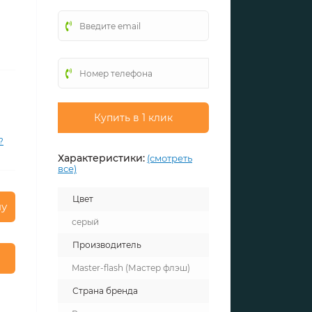
Купить в 1 клик
?
Характеристики:
(смотреть
все)
Цвет
ну
серый
Производитель
Master-flash (Мастер флэш)
Страна бренда