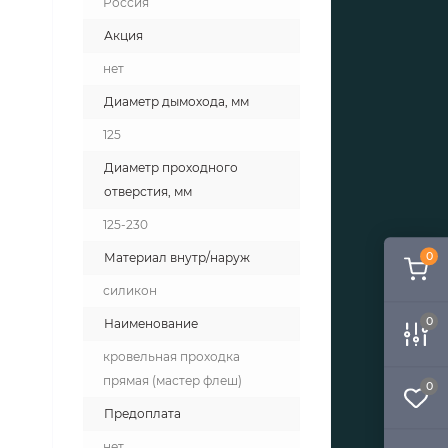
Россия
Акция
нет
Диаметр дымохода, мм
125
Диаметр проходного
отверстия, мм
125-230
0
Материал внутр/наруж
силикон
0
Наименование
кровельная проходка
прямая (мастер флеш)
0
Предоплата
нет