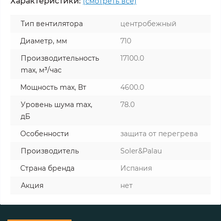
Характеристики:
(смотреть все)
Тип вентилятора
центробежный
Диаметр, мм
710
Производительность
17100.0
max, м³/час
Мощность max, Вт
4600.0
Уровень шума max,
78.0
дБ
Особенности
защита от перегрева
Производитель
Soler&Palau
Страна бренда
Испания
Акция
нет