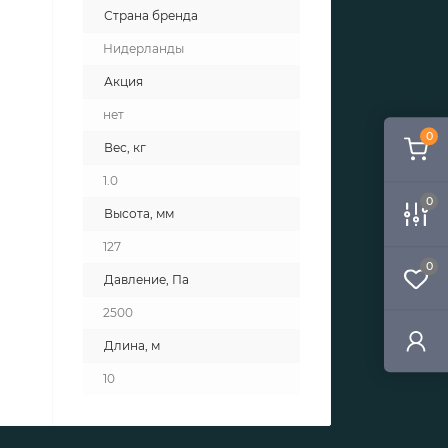
Страна бренда
Нидерланды
Акция
нет
0
Вес, кг
1.0
0
Высота, мм
127
0
Давление, Па
2500
Длина, м
10