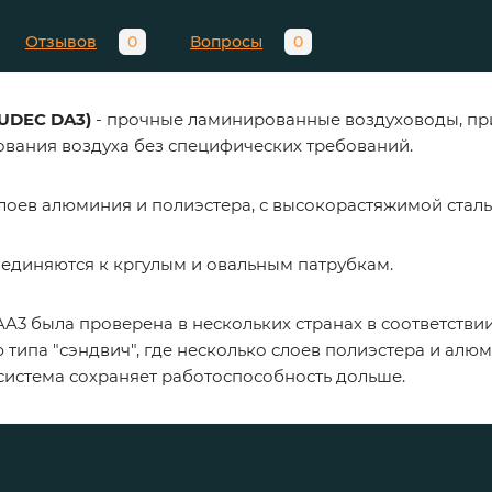
Отзывов
0
Вопросы
0
UDEC DA3)
- прочные ламинированные воздуховоды, пр
вания воздуха без специфических требований.
слоев алюминия и полиэстера, с высокорастяжимой стал
диняются к кргулым и овальным патрубкам.
AA3 была проверена в нескольких странах в соответст
типа "сэндвич", где несколько слоев полиэстера и алю
 система сохраняет работоспособность дольше.