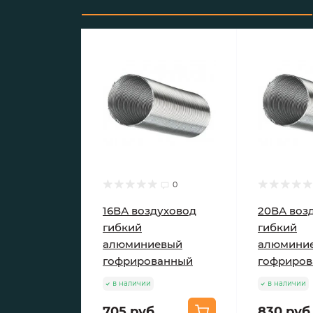
0
16ВА воздуховод
20ВА воз
гибкий
гибкий
алюминиевый
алюмини
гофрированный
гофриро
в наличии
в наличии
705 руб.
830 руб