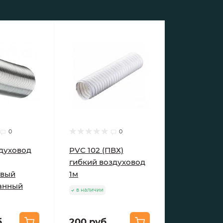
0
0
здуховод
PVC 102 (ПВХ)
гибкий воздуховод
вый
1м
анный
в наличии
.
200 руб.