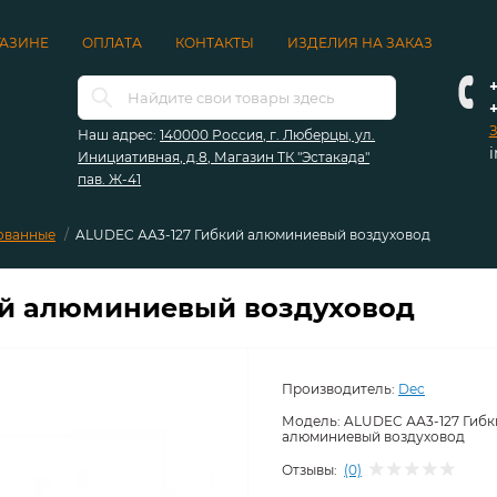
ГАЗИНЕ
ОПЛАТА
КОНТАКТЫ
ИЗДЕЛИЯ НА ЗАКАЗ
+
З
Наш адрес:
140000 Россия, г. Люберцы, ул.
Инициативная, д.8, Магазин ТК "Эстакада"
пав. Ж-41
ованные
ALUDEC АА3-127 Гибкий алюминиевый воздуховод
ий алюминиевый воздуховод
Производитель:
Dec
Модель:
ALUDEC АА3-127 Гибк
алюминиевый воздуховод
Отзывы:
(0)