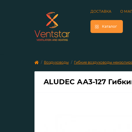
ДОСТАВКА
О МА
Каталог
Воздуховоды
Гибкие воздуховоды неизолир
ALUDEC АА3-127 Гибк