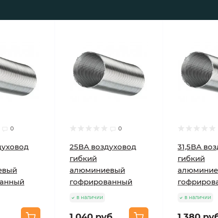
0
0
духовод
25ВА воздуховод
31,5ВА во
гибкий
гибкий
евый
алюминиевый
алюминие
ванный
гофрированный
гофриров
в наличии
в наличии
.
1 040 руб.
1 380 руб