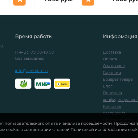
Время работы
Информация
8,
Пн–Вс: 09:00-18:00
Доставка
Без выходных
Оплата
О магазине
info@ventstar.ru
Гарантии
Возврат товара
Блог
Политика
конфиденциальн
Контакты
Карта сайта
Производители
ия пользовательского опыта и анализа посещаемости. Продолжая 
Акции
ем cookie в соответствии с нашей Политикой использования cook