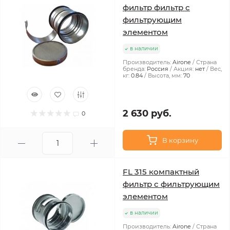
фильтр фильтр с
фильтрующим
элементом
в наличии
Производитель:
Airone
Страна
бренда:
Россия
Акция:
нет
Вес,
кг:
0.84
Высота, мм:
70
2 630 руб.
0
В корзину
FL 315 компактный
фильтр с фильтрующим
элементом
в наличии
Производитель:
Airone
Страна