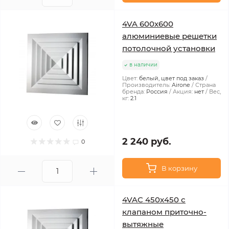
4VA 600х600
алюминиевые решетки
потолочной установки
в наличии
Цвет:
белый, цвет под заказ
Производитель:
Airone
Страна
бренда:
Россия
Акция:
нет
Вес,
кг:
2.1
2 240 руб.
0
В корзину
4VAC 450x450 с
клапаном приточно-
вытяжные