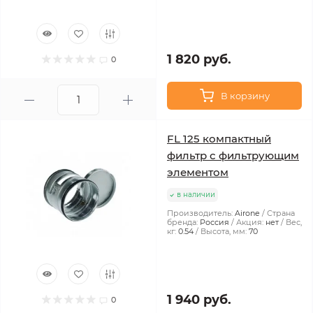
1 820 руб.
0
В корзину
FL 125 компактный
фильтр с фильтрующим
элементом
в наличии
Производитель:
Airone
Страна
бренда:
Россия
Акция:
нет
Вес,
кг:
0.54
Высота, мм:
70
1 940 руб.
0