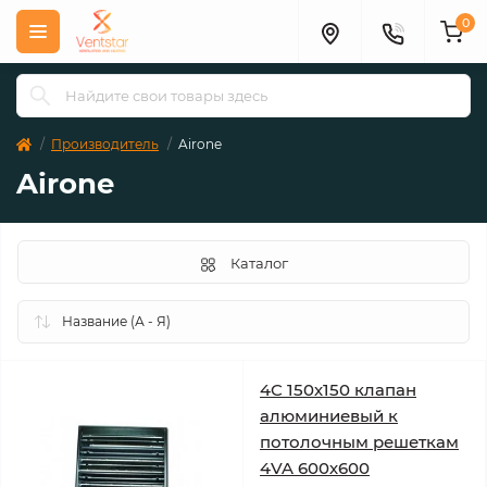
0
Производитель
Airone
Airone
Каталог
4C 150х150 клапан
алюминиевый к
потолочным решеткам
4VA 600х600