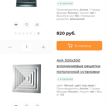
в наличии
Производитель:
Airone
Страна
бренда:
Россия
Акция:
нет
Высота в мм:
150
Материал
решетки:
алюминий
820 руб.
0
В корзину
4VA 300х300
алюминиевые решетки
потолочной установки
в наличии
Цвет:
белый, цвет под заказ
Производитель:
Airone
Страна
бренда:
Россия
Акция:
нет
Вес,
кг:
0.5