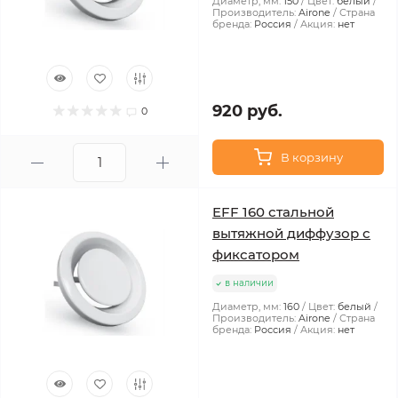
Диаметр, мм:
150
Цвет:
белый
Производитель:
Airone
Страна
бренда:
Россия
Акция:
нет
920 руб.
0
В корзину
EFF 160 стальной
вытяжной диффузор с
фиксатором
в наличии
Диаметр, мм:
160
Цвет:
белый
Производитель:
Airone
Страна
бренда:
Россия
Акция:
нет