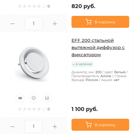
820 руб.
0
В корзину
EFF 200 стальной
вытяжной диффузор с
фиксатором
в наличии
Диаметр, мм:
200
Цвет:
белый
Производитель:
Airone
Страна
бренда:
Россия
Акция:
нет
1 100 руб.
0
В корзину