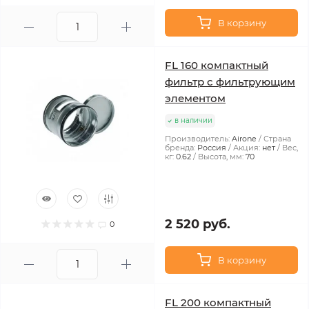
В корзину
FL 160 компактный
фильтр с фильтрующим
элементом
в наличии
Производитель:
Airone
Страна
бренда:
Россия
Акция:
нет
Вес,
кг:
0.62
Высота, мм:
70
2 520 руб.
0
В корзину
FL 200 компактный