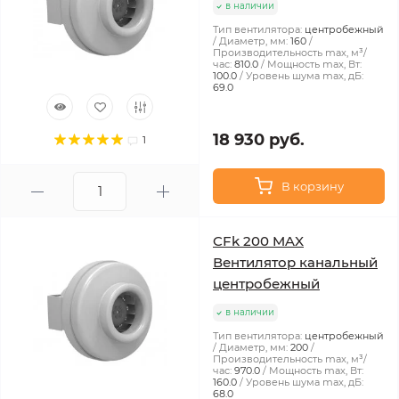
в наличии
Тип вентилятора:
центробежный
Диаметр, мм:
160
Производительность max, м³/
час:
810.0
Мощность max, Вт:
100.0
Уровень шума max, дБ:
69.0
18 930 руб.
1
В корзину
CFk 200 MAX
Вентилятор канальный
центробежный
в наличии
Тип вентилятора:
центробежный
Диаметр, мм:
200
Производительность max, м³/
час:
970.0
Мощность max, Вт:
160.0
Уровень шума max, дБ:
68.0