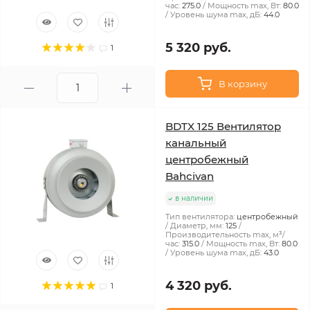
час:
275.0
Мощность max, Вт:
80.0
Уровень шума max, дБ:
44.0
5 320 руб.
1
В корзину
BDTX 125 Вентилятор
канальный
центробежный
Bahcivan
в наличии
Тип вентилятора:
центробежный
Диаметр, мм:
125
Производительность max, м³/
час:
315.0
Мощность max, Вт:
80.0
Уровень шума max, дБ:
43.0
4 320 руб.
1