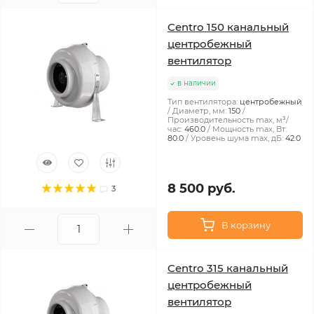
Centro 150 канальный
центробежный
вентилятор
в наличии
Тип вентилятора:
центробежный
Диаметр, мм:
150
Производительность max, м³/
час:
460.0
Мощность max, Вт:
80.0
Уровень шума max, дБ:
42.0
8 500 руб.
3
В корзину
Centro 315 канальный
центробежный
вентилятор