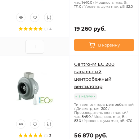
час:
1440.0
Мощность max, Вт:
171.0
Уровень шума max, дБ:
52.0
19 260 руб.
4
В корзину
Centro-M EC 200
канальный
центробежный
вентилятор
в наличии
Тип вентилятора:
центробежный
Диаметр, мм:
200
Производительность max, м³/
час:
845.0
Мощность max, Вт:
83.0
Уровень шума max, дБ:
47.0
56 870 руб.
3