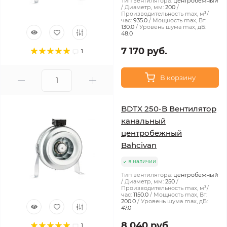
Тип вентилятора:
центробежный
Диаметр, мм:
200
Производительность max, м³/
час:
935.0
Мощность max, Вт:
130.0
Уровень шума max, дБ:
48.0
7 170 руб.
1
В корзину
BDTX 250-B Вентилятор
канальный
центробежный
Bahcivan
в наличии
Тип вентилятора:
центробежный
Диаметр, мм:
250
Производительность max, м³/
час:
1150.0
Мощность max, Вт:
200.0
Уровень шума max, дБ:
47.0
8 040 руб.
1