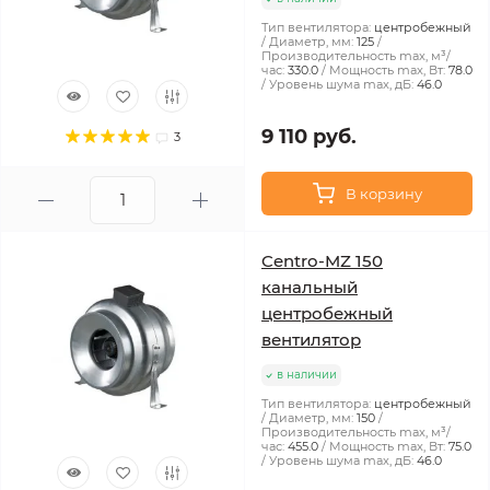
Тип вентилятора:
центробежный
Диаметр, мм:
125
Производительность max, м³/
час:
330.0
Мощность max, Вт:
78.0
Уровень шума max, дБ:
46.0
9 110 руб.
3
В корзину
Centro-MZ 150
канальный
центробежный
вентилятор
в наличии
Тип вентилятора:
центробежный
Диаметр, мм:
150
Производительность max, м³/
час:
455.0
Мощность max, Вт:
75.0
Уровень шума max, дБ:
46.0