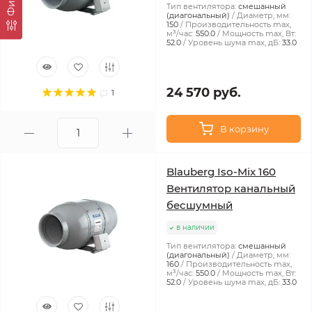
Тип вентилятора:
смешанный
(диагональный)
Диаметр, мм:
150
Производительность max,
м³/час:
550.0
Мощность max, Вт:
52.0
Уровень шума max, дБ:
33.0
24 570 руб.
1
В корзину
Blauberg Iso-Mix 160
Вентилятор канальный
бесшумный
в наличии
Тип вентилятора:
смешанный
(диагональный)
Диаметр, мм:
160
Производительность max,
м³/час:
550.0
Мощность max, Вт:
52.0
Уровень шума max, дБ:
33.0