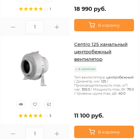
18 990 руб.
1
В корзину
Centro 125 канальный
центробежный
вентилятор
в наличии
Тип вентилятора:
центробежный
Диаметр, мм:
125
Производительность max, м³/
час:
355.0
Мощность max, Вт:
79.0
Уровень шума max, дБ:
40.0
11 100 руб.
3
В корзину