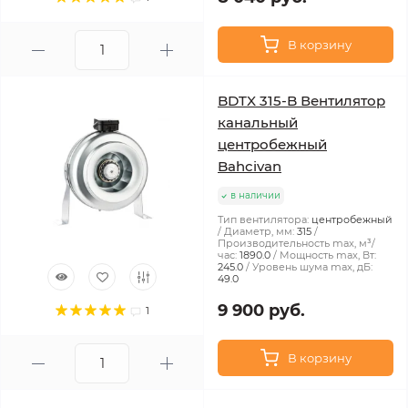
В корзину
BDTX 315-B Вентилятор
канальный
центробежный
Bahcivan
в наличии
Тип вентилятора:
центробежный
Диаметр, мм:
315
Производительность max, м³/
час:
1890.0
Мощность max, Вт:
245.0
Уровень шума max, дБ:
49.0
9 900 руб.
1
В корзину