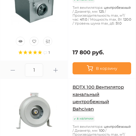
Тип вентилятора:
центробежный
Диаметр, мм:
125
Производительность max, м³/
час:
411.0
Мощность max, Вт:
120.0
Уровень шума max, дБ:
51.0
17 800 руб.
1
В корзину
BDTX 100 Вентилятор
канальный
центробежный
Bahcivan
в наличии
Тип вентилятора:
центробежный
Диаметр, мм:
100
Производительность max, м³/