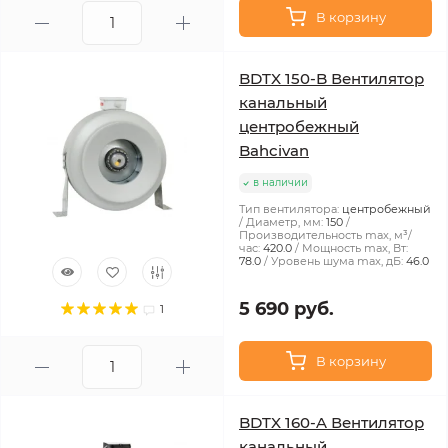
В корзину
BDTX 150-B Вентилятор
канальный
центробежный
Bahcivan
в наличии
Тип вентилятора:
центробежный
Диаметр, мм:
150
Производительность max, м³/
час:
420.0
Мощность max, Вт:
78.0
Уровень шума max, дБ:
46.0
5 690 руб.
1
В корзину
BDTX 160-A Вентилятор
канальный