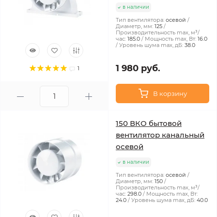
в наличии
Тип вентилятора:
осевой
Диаметр, мм:
125
Производительность max, м³/
час:
185.0
Мощность max, Вт:
16.0
Уровень шума max, дБ:
38.0
1 980 руб.
1
В корзину
150 ВКО бытовой
вентилятор канальный
осевой
в наличии
Тип вентилятора:
осевой
Диаметр, мм:
150
Производительность max, м³/
час:
298.0
Мощность max, Вт:
24.0
Уровень шума max, дБ:
40.0