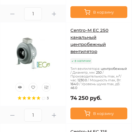
В корзину
Centro-M EC 250
канальный
центробежный
вентилятор
в наличии
Тип вентилятора:
центробежный
Диаметр, мм:
250
Производительность max, м³/
час:
1230.0
Мощность max, Вт:
164.0
Уровень шума max, дБ:
46.0
74 250 руб.
3
В корзину
Centro-M EC 315