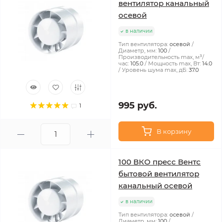
вентилятор канальный
осевой
в наличии
Тип вентилятора:
осевой
Диаметр, мм:
100
Производительность max, м³/
час:
105.0
Мощность max, Вт:
14.0
Уровень шума max, дБ:
37.0
995 руб.
1
В корзину
100 ВКО пресс Вентс
бытовой вентилятор
канальный осевой
в наличии
Тип вентилятора:
осевой
Диаметр, мм:
100