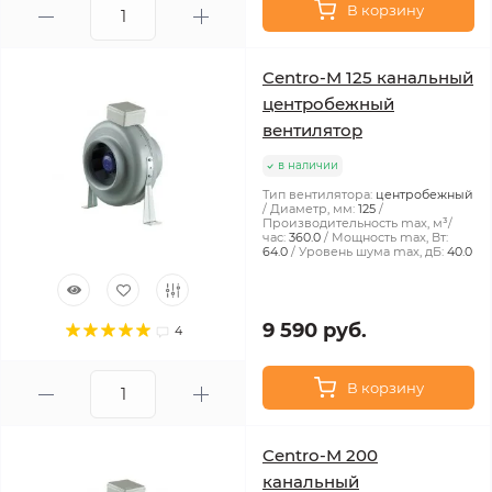
В корзину
Centro-M 125 канальный
центробежный
вентилятор
в наличии
Тип вентилятора:
центробежный
Диаметр, мм:
125
Производительность max, м³/
час:
360.0
Мощность max, Вт:
64.0
Уровень шума max, дБ:
40.0
9 590 руб.
4
В корзину
Centro-M 200
канальный