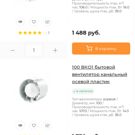
Производительность max, м³/
час:
106.0
Мощность max, Вт:
16.0
Уровень шума max, дБ:
39.0
1 488 руб.
1
В корзину
100 ВКО1 бытовой
вентилятор канальный
осевой пластик
в наличии
Тип вентилятора:
осевой
Диаметр, мм:
100
Производительность max, м³/
час:
107.0
Мощность max, Вт:
14.0
Уровень шума max, дБ:
36.0