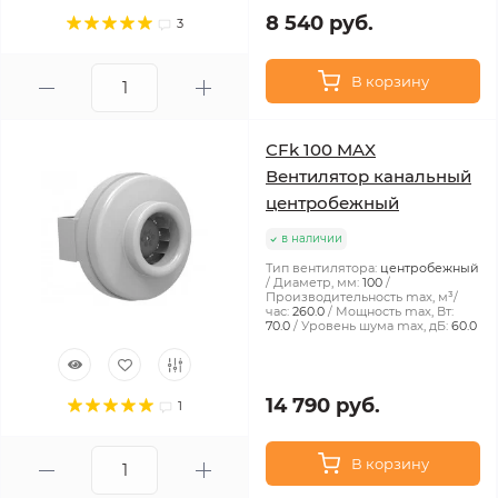
8 540 руб.
3
В корзину
CFk 100 MAX
Вентилятор канальный
центробежный
в наличии
Тип вентилятора:
центробежный
Диаметр, мм:
100
Производительность max, м³/
час:
260.0
Мощность max, Вт:
70.0
Уровень шума max, дБ:
60.0
14 790 руб.
1
В корзину