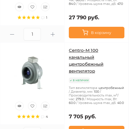
час:
885.0
Мощность max, Вт:
84.0
Уровень шума max, дБ:
47.0
27 790 руб.
1
В корзину
Centro-M 100
канальный
центробежный
вентилятор
в наличии
Тип вентилятора:
центробежный
Диаметр, мм:
100
Производительность max, м³/
час:
279.0
Мощность max, Вт:
60.0
Уровень шума max, дБ:
40.0
7 705 руб.
4