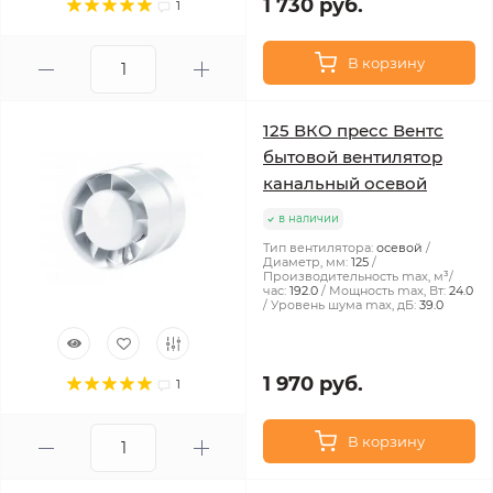
1 730 руб.
1
В корзину
125 ВКО пресс Вентс
бытовой вентилятор
канальный осевой
в наличии
Тип вентилятора:
осевой
Диаметр, мм:
125
Производительность max, м³/
час:
192.0
Мощность max, Вт:
24.0
Уровень шума max, дБ:
39.0
1 970 руб.
1
В корзину