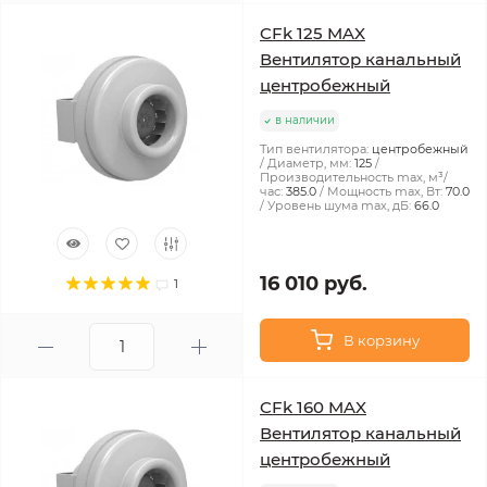
CFk 125 MAX
Вентилятор канальный
центробежный
в наличии
Тип вентилятора:
центробежный
Диаметр, мм:
125
Производительность max, м³/
час:
385.0
Мощность max, Вт:
70.0
Уровень шума max, дБ:
66.0
16 010 руб.
1
В корзину
CFk 160 MAX
Вентилятор канальный
центробежный