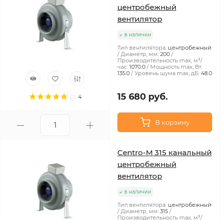
центробежный
вентилятор
в наличии
Тип вентилятора:
центробежный
Диаметр, мм:
200
Производительность max, м³/
час:
1070.0
Мощность max, Вт:
135.0
Уровень шума max, дБ:
48.0
15 680 руб.
4
В корзину
Centro-M 315 канальный
центробежный
вентилятор
в наличии
Тип вентилятора:
центробежный
Диаметр, мм:
315
Производительность max, м³/