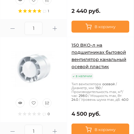
2 440 руб.
1
В корзину
150 ВКО-л на
подшипниках бытовой
вентилятор канальный
осевой пластик
в наличии
Тип вентилятора:
осевой
Диаметр, мм:
150
Производительность max, м³/
час:
298.0
Мощность max, Вт:
24.0
Уровень шума max, дБ:
40.0
4 500 руб.
0
В корзину