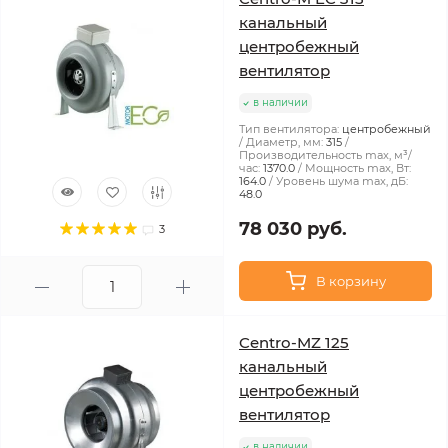
канальный
центробежный
вентилятор
в наличии
Тип вентилятора:
центробежный
Диаметр, мм:
315
Производительность max, м³/
час:
1370.0
Мощность max, Вт:
164.0
Уровень шума max, дБ:
48.0
78 030 руб.
3
В корзину
Centro-MZ 125
канальный
центробежный
вентилятор
в наличии