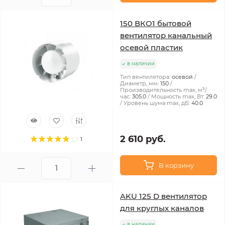
150 ВКО1 бытовой
вентилятор канальный
осевой пластик
в наличии
Тип вентилятора:
осевой
Диаметр, мм:
150
Производительность max, м³/
час:
305.0
Мощность max, Вт:
29.0
Уровень шума max, дБ:
40.0
2 610 руб.
1
В корзину
AKU 125 D вентилятор
для круглых каналов
в наличии