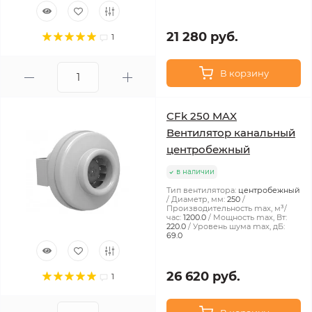
21 280 руб.
1
В корзину
CFk 250 MAX
Вентилятор канальный
центробежный
в наличии
Тип вентилятора:
центробежный
Диаметр, мм:
250
Производительность max, м³/
час:
1200.0
Мощность max, Вт:
220.0
Уровень шума max, дБ:
69.0
26 620 руб.
1