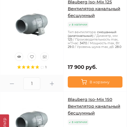
Blauberg Iso-Mix 125
Вентилятор канальный
бесшумный
в наличии
Тип вентилятора:
смешанный
(диагональный)
Диаметр, мм:
125
Производительность max,
м³/час:
347.0
Мощность max, Вт:
29.0
Уровень шума max, дБ:
28.0
17 900 руб.
1
В корзину
Blauberg Iso-Mix 150
Вентилятор канальный
бесшумный
Фильтр
в наличии