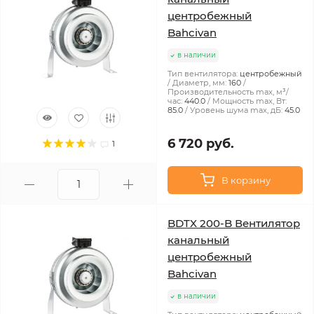
центробежный
Bahcivan
в наличии
Тип вентилятора:
центробежный
Диаметр, мм:
160
Производительность max, м³/
час:
440.0
Мощность max, Вт:
85.0
Уровень шума max, дБ:
45.0
6 720 руб.
1
В корзину
BDTX 200-B Вентилятор
канальный
центробежный
Bahcivan
в наличии