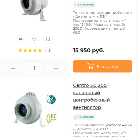
в наличии
Тип вентилятора:
центробежный
Диаметр, мм:
315
Производительность max, м³/
час:
1340.0
Мощность max, Вт:
200.0
Уровень шума max, дБ:
48.0
15 950 руб.
3
В корзину
Centro EC 200
канальный
центробежный
вентилятор
в наличии
Тип вентилятора:
центробежный
Диаметр, мм:
200
Производительность max, м³/