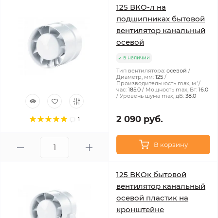
125 ВКО-л на
подшипниках бытовой
вентилятор канальный
осевой
в наличии
Тип вентилятора:
осевой
Диаметр, мм:
125
Производительность max, м³/
час:
185.0
Мощность max, Вт:
16.0
Уровень шума max, дБ:
38.0
2 090 руб.
1
В корзину
125 ВКОк бытовой
вентилятор канальный
осевой пластик на
кронштейне